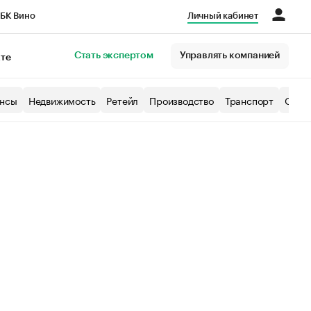
БК Вино
Личный кабинет
Город
Стать экспертом
Управлять компанией
кте
нсы
Недвижимость
Ретейл
Производство
Транспорт
Образ