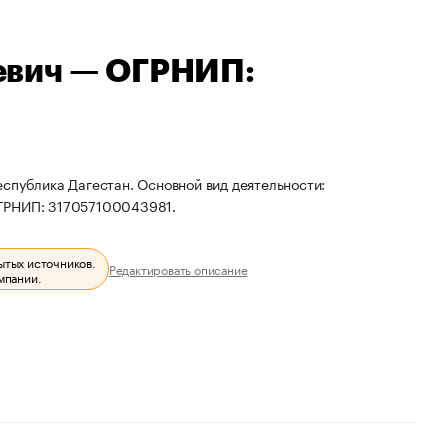
евич — ОГРНИП:
спублика Дагестан. Основной вид деятельности:
ОГРНИП: 317057100043981.
ытых источников.
Редактировать описание
мпании.