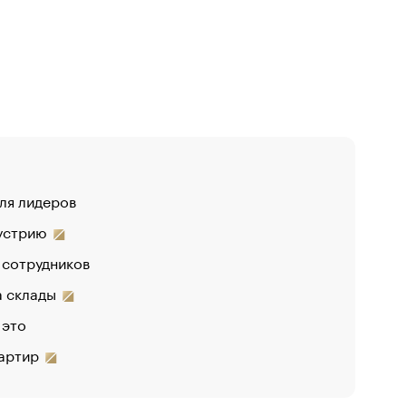
для лидеров
«От спор
дустрию
«Деньги 
 сотрудников
на склады
 это
вартир