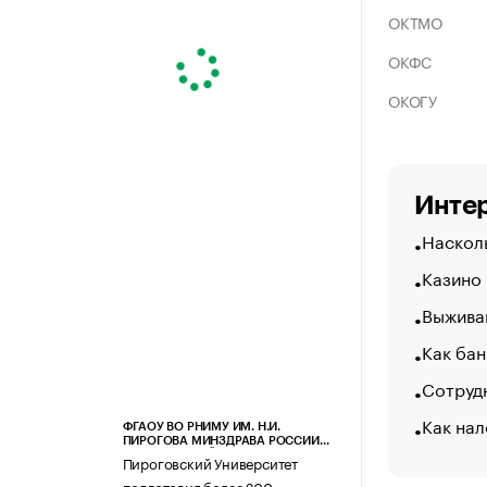
ОКТМО
ОКФС
ОКОГУ
Интер
Насколь
Казино
Выжива
Как бан
Сотрудн
Как нал
ФГАОУ ВО РНИМУ ИМ. Н.И.
ПИРОГОВА МИНЗДРАВА РОССИИ
(ПИРОГОВСКИЙ УНИВЕРСИТЕТ)
Пироговский Университет
подготовил более 200