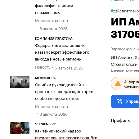
философия клиники
ДЕЙСТВУЕТ
ОБНО
неразделимы
Мнение эксперта
ИП А
6 августа 2026
3170
КОМПАНИЯ ПРАКТИКА
Федеральный застройщик
Здравоохранени
назвал секрет эффективного
ИП Амиров Хи
выхода в новые регионы
Стоматологич
Новость
6 августа 2026
Данные получен
МЕДИКАПРО
Информац
Ошибки руководителей в
Компания
проектных продажах, которые
особенно дорого стоят
Управ
Мнение эксперта
6 августа 2026
Профиль
STENKIN.PRO
Как технический надзор
предотвращает дорогие ошибки