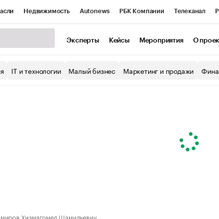
асли
Недвижимость
Autonews
РБК Компании
Телеканал
Р
К Курсы
РБК Life
Тренды
Визионеры
Национальные проекты
Эксперты
Кейсы
Мероприятия
О прое
уб
Исследования
Кредитные рейтинги
Франшизы
Газета
ия
IT и технологии
Малый бизнес
Маркетинг и продажи
Фина
Проверка контрагентов
Политика
Экономика
Бизнес
ы
миров Хизмагомед Шамильевич