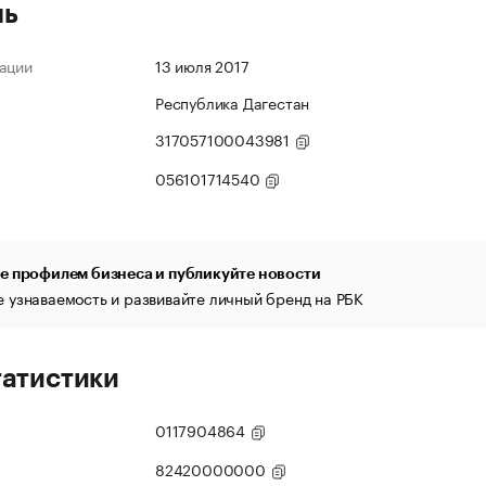
ль
ации
13 июля 2017
Республика Дагестан
317057100043981
056101714540
е профилем бизнеса и публикуйте новости
 узнаваемость и развивайте личный бренд на РБК
татистики
0117904864
82420000000