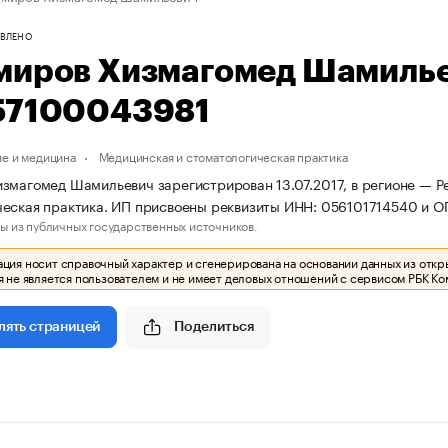
ВЛЕНО
миров Хизмагомед Шамиль
57100043981
е и медицина
Медицинская и стоматологическая практика
змагомед Шамильевич зарегистрирован 13.07.2017, в регионе — Ре
еская практика. ИП присвоены реквизиты ИНН: 056101714540 и 
ы из публичных государственных источников.
ия носит справочный характер и сгенерирована на основании данных из откр
 не является пользователем и не имеет деловых отношений с сервисом РБК Ко
Поделиться
лять страницей