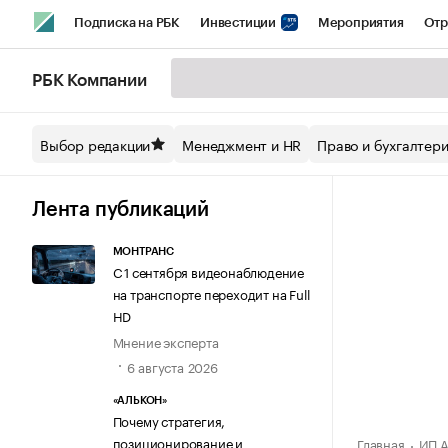
Подписка на РБК
Инвестиции
Мероприятия
Отр
Спорт
Школа управления РБК
РБК Образование
РБ
РБК Компании
Стиль
Крипто
РБК Бизнес-среда
Дискуссионный кл
Выбор редакции
Менеджмент и HR
Право и бухгалтер
Спецпроекты СПб
Конференции СПб
Спецпроекты
Технологии и медиа
Финансы
Рынок наличной валют
Лента публикаций
МОНТРАНС
С 1 сентября видеонаблюдение
на транспорте переходит на Full
HD
Мнение эксперта
6 августа 2026
«АЛЬКОН»
Почему стратегия,
позиционирование и
Главная
ИП А