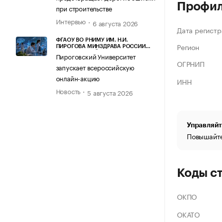
Профи
при строительстве
Интервью
6 августа 2026
Дата регистр
ФГАОУ ВО РНИМУ ИМ. Н.И.
Регион
ПИРОГОВА МИНЗДРАВА РОССИИ
(ПИРОГОВСКИЙ УНИВЕРСИТЕТ)
Пироговский Университет
ОГРНИП
запускает всероссийскую
онлайн-акцию
ИНН
Новость
5 августа 2026
Управляйт
Повышайте
Коды с
ОКПО
ОКАТО