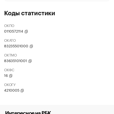
Коды статистики
ОКПО
0110572114
ОКАТО
83235501000
ОКТМО
83635101001
ОКФС
16
ОКОГУ
4210005
Интересное на РБК