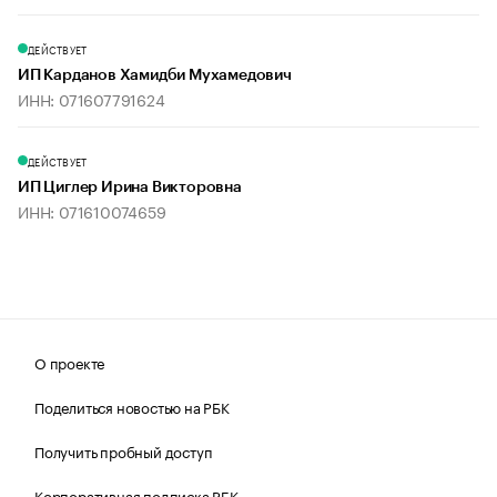
ДЕЙСТВУЕТ
ИП Карданов Хамидби Мухамедович
ИНН: 071607791624
ДЕЙСТВУЕТ
ИП Циглер Ирина Викторовна
ИНН: 071610074659
О проекте
Поделиться новостью на РБК
Получить пробный доступ
Корпоративная подписка РБК