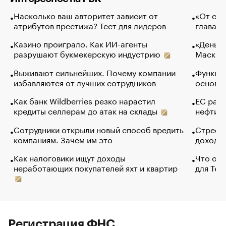
Насколько ваш авторитет зависит от
«От спо
атрибутов престижа? Тест для лидеров
глава к
Казино проиграло. Как ИИ-агенты
«Деньги
разрушают букмекерскую индустрию
Маск в 
Выживают сильнейших. Почему компании
Функции
избавляются от лучших сотрудников
основ э
Как банк Wildberries резко нарастил
ЕС раз
кредиты селлерам до атак на склады
нефти —
Сотрудники открыли новый способ вредить
Стресс 
компаниям. Зачем им это
доходов
Как налоговики ищут доходы
Что обв
неработающих покупателей яхт и квартир
для Tel
Регистрация ФНС