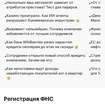
Насколько ваш авторитет зависит от
«От спо
атрибутов престижа? Тест для лидеров
глава к
Казино проиграло. Как ИИ-агенты
«Деньги
разрушают букмекерскую индустрию
Маск в 
Выживают сильнейших. Почему компании
Функции
избавляются от лучших сотрудников
основ э
Как банк Wildberries резко нарастил
ЕС раз
кредиты селлерам до атак на склады
нефти —
Сотрудники открыли новый способ вредить
Стресс 
компаниям. Зачем им это
доходов
Как налоговики ищут доходы
Что обв
неработающих покупателей яхт и квартир
для Tel
Регистрация ФНС