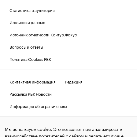
Статистика и аудитория
Источники данных
Источник отчетности Контур.Фокус
Вопросы и ответы
Политика Cookies РБК
Контактная информация
Редакция
Рассылка РБК Новости
Информация об ограничениях
Правовая информация
О соблюдении авторских прав
Мы используем cookie. Это позволяет нам анализировать
© АО «РОСБИЗНЕСКОНСАЛТИНГ»,
1995–2026.
Сообщения
и материалы информационного агентства «РБК»
взаимодействие посетителей с сайтом и делать его лучше.