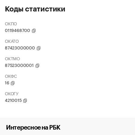
Коды статистики
ОКПО
0119468700
ОКАТО
87423000000
ОКТМО
87523000001
ОКФС
16
ОКОГУ
4210015
Интересное на РБК