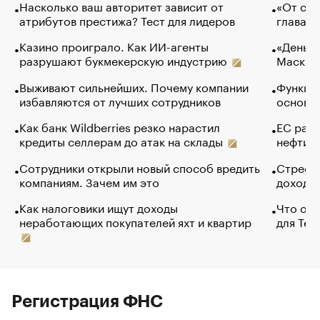
Насколько ваш авторитет зависит от
«От спо
атрибутов престижа? Тест для лидеров
глава к
Казино проиграло. Как ИИ-агенты
«Деньги
разрушают букмекерскую индустрию
Маск в 
Выживают сильнейших. Почему компании
Функции
избавляются от лучших сотрудников
основ э
Как банк Wildberries резко нарастил
ЕС раз
кредиты селлерам до атак на склады
нефти —
Сотрудники открыли новый способ вредить
Стресс 
компаниям. Зачем им это
доходов
Как налоговики ищут доходы
Что обв
неработающих покупателей яхт и квартир
для Tel
Регистрация ФНС