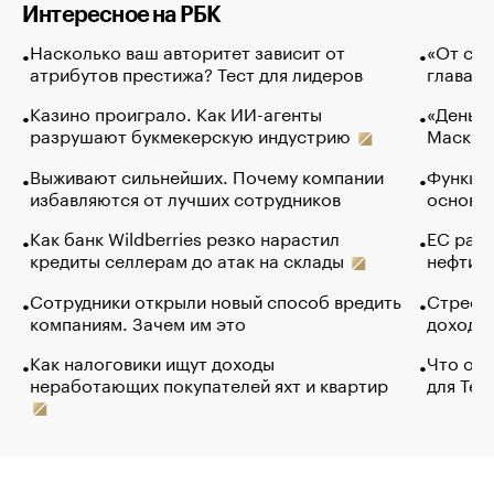
Интересное на РБК
Насколько ваш авторитет зависит от
«От спо
атрибутов престижа? Тест для лидеров
глава к
Казино проиграло. Как ИИ-агенты
«Деньги
разрушают букмекерскую индустрию
Маск в 
Выживают сильнейших. Почему компании
Функции
избавляются от лучших сотрудников
основ э
Как банк Wildberries резко нарастил
ЕС раз
кредиты селлерам до атак на склады
нефти —
Сотрудники открыли новый способ вредить
Стресс 
компаниям. Зачем им это
доходов
Как налоговики ищут доходы
Что обв
неработающих покупателей яхт и квартир
для Tel