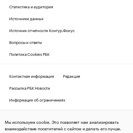
Статистика и аудитория
Источники данных
Источник отчетности Контур.Фокус
Вопросы и ответы
Политика Cookies РБК
Контактная информация
Редакция
Рассылка РБК Новости
Информация об ограничениях
Правовая информация
О соблюдении авторских прав
Мы используем cookie. Это позволяет нам анализировать
© АО «РОСБИЗНЕСКОНСАЛТИНГ»,
1995–2026.
Сообщения
и материалы информационного агентства «РБК»
взаимодействие посетителей с сайтом и делать его лучше.
(зарегистрировано Федеральной службой по надзору в сфере