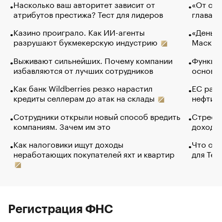
Насколько ваш авторитет зависит от
«От спо
атрибутов престижа? Тест для лидеров
глава к
Казино проиграло. Как ИИ-агенты
«Деньги
разрушают букмекерскую индустрию
Маск в 
Выживают сильнейших. Почему компании
Функции
избавляются от лучших сотрудников
основ э
Как банк Wildberries резко нарастил
ЕС раз
кредиты селлерам до атак на склады
нефти —
Сотрудники открыли новый способ вредить
Стресс 
компаниям. Зачем им это
доходов
Как налоговики ищут доходы
Что обв
неработающих покупателей яхт и квартир
для Tel
Регистрация ФНС