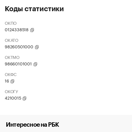
Коды статистики
ОКПО
0124338518
ОКАТО
98260501000
ОКТМО
98660101001
ОКФС
16
ОКОГУ
4210015
Интересное на РБК