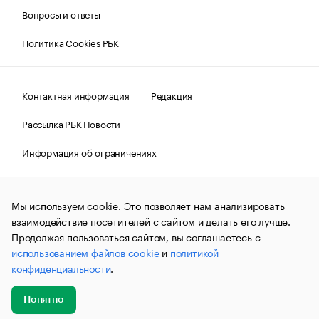
Вопросы и ответы
Политика Cookies РБК
Контактная информация
Редакция
Рассылка РБК Новости
Информация об ограничениях
Правовая информация
О соблюдении авторских прав
Мы используем cookie. Это позволяет нам анализировать
© АО «РОСБИЗНЕСКОНСАЛТИНГ»,
1995–2026.
Сообщения
и материалы информационного агентства «РБК»
взаимодействие посетителей с сайтом и делать его лучше.
(зарегистрировано Федеральной службой по надзору в сфере
Продолжая пользоваться сайтом, вы соглашаетесь с
связи, информационных технологий и массовых
использованием файлов cookie
и
политикой
коммуникаций (Роскомнадзор) 09.12.2015 за номером ИА
№ФС77-63848) сопровождаются пометкой «РБК». Отдельные
конфиденциальности
.
публикации могут содержать информацию,
не предназначенную для пользователей
до 18 лет.
companycardsfeedback@rbc.ru
Понятно