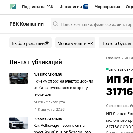
Подписка на РБК
Инвестиции
Мероприятия
Отр
Спорт
Школа управления РБК
РБК Образование
РБ
РБК Компании
Город
Стиль
Крипто
РБК Бизнес-среда
Дискусси
Выбор редакции
Менеджмент и HR
Право и бухгал
Спецпроекты СПб
Конференции СПб
Спецпроекты
Главная
ИП Я
Технологии и медиа
Финансы
Рынок наличной валют
Лента публикаций
ДЕЙСТВУЕТ
ОБНО
RUSSIFICATION.RU
ИП Я
Почему спрос на электромобили
из Китая смещается в сторону
3171
гибридов
Мнение эксперта
Сельское хозяй
8 августа 2026
ИП Яганев Ев
молочного кр
RUSSIFICATION.RU
Как Volkswagen вернулся на
3171690000
российский рынок без единого
Данные получен