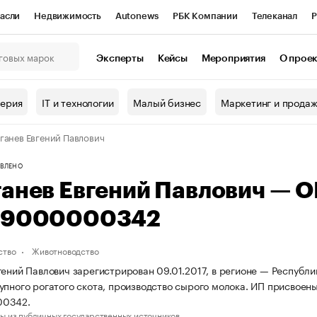
асли
Недвижимость
Autonews
РБК Компании
Телеканал
Р
К Курсы
РБК Life
Тренды
Визионеры
Национальные проекты
Эксперты
Кейсы
Мероприятия
О прое
онный клуб
Исследования
Кредитные рейтинги
Франшизы
Г
терия
IT и технологии
Малый бизнес
Маркетинг и прода
Проверка контрагентов
Политика
Экономика
Бизнес
ганев Евгений Павлович
ы
ВЛЕНО
ганев Евгений Павлович — 
69000000342
ство
Животноводство
гений Павлович зарегистрирован 09.01.2017, в регионе — Республи
упного рогатого скота, производство сырого молока. ИП присво
00342.
ы из публичных государственных источников.