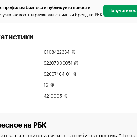
е профилем бизнеса и публикуйте новости
Получить дос
 узнаваемость и развивайте личный бренд на РБК
татистики
0108422334
92207000051
92607464101
16
4210005
есное на РБК
ко ваш авторитет зависит от атрибутов престижа? Тест д