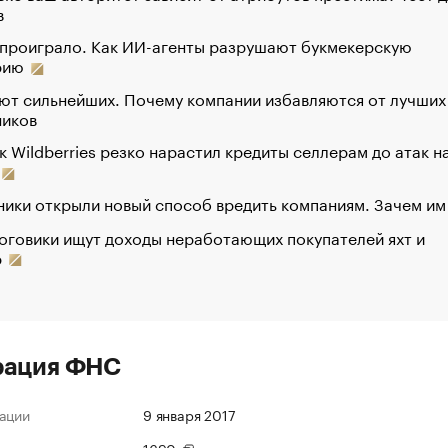
в
 проиграло. Как ИИ-агенты разрушают букмекерскую
рию
ют сильнейших. Почему компании избавляются от лучших
ников
к Wildberries резко нарастил кредиты селлерам до атак н
ики открыли новый способ вредить компаниям. Зачем им
оговики ищут доходы неработающих покупателей яхт и
р
рация ФНС
ации
9 января 2017