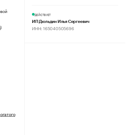
овой
ДЕЙСТВУЕТ
ИП Дюльдин Илья Сергеевич
ИНН: 165040505696
огатого