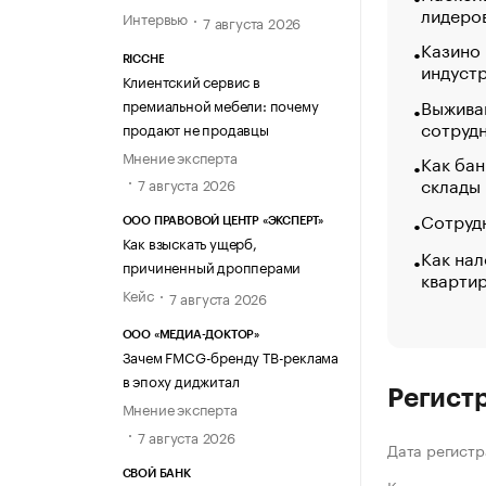
лидеро
Интервью
7 августа 2026
Казино
RICCHE
индуст
Клиентский сервис в
Выжива
премиальной мебели: почему
сотруд
продают не продавцы
Мнение эксперта
Как бан
склады
7 августа 2026
Сотрудн
ООО ПРАВОВОЙ ЦЕНТР «ЭКСПЕРТ»
Как взыскать ущерб,
Как нал
причиненный дропперами
кварти
Кейс
7 августа 2026
ООО «МЕДИА-ДОКТОР»
Зачем FMCG-бренду ТВ-реклама
в эпоху диджитал
Регист
Мнение эксперта
7 августа 2026
Дата регистр
СВОЙ БАНК