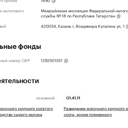
го органа
1690
 налогового
Межрайонная инспекция Федеральной налог
службы № 18 по Республике Татарстан
вой
420054, Казань г, Владимира Кулагина ул, 1
ьные фонды
нный номер СФР
1292501531
еятельности
01.41.11
ОСНОВНОЙ
олочного крупного рогатого
Разведение молочного крупного р
водство сырого молока
скота, кроме племенного