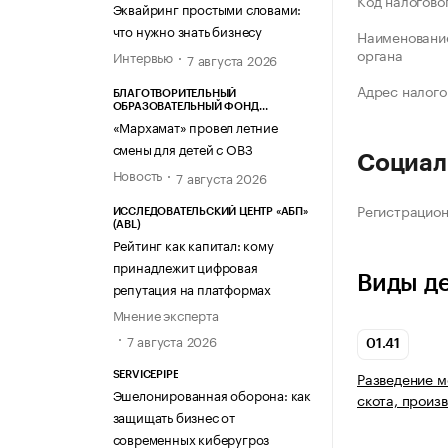
Код налогово
Эквайринг простыми словами:
что нужно знать бизнесу
Наименование
органа
Интервью
7 августа 2026
Адрес налого
БЛАГОТВОРИТЕЛЬНЫЙ
ОБРАЗОВАТЕЛЬНЫЙ ФОНД
«МАРХАМАТ»
«Мархамат» провел летние
смены для детей с ОВЗ
Социал
Новость
7 августа 2026
Регистрацио
ИССЛЕДОВАТЕЛЬСКИЙ ЦЕНТР «АБП»
(ABL)
Рейтинг как капитал: кому
принадлежит цифровая
Виды д
репутация на платформах
Мнение эксперта
7 августа 2026
01.41
Разведение м
SERVICEPIPE
Эшелонированная оборона: как
скота, произ
защищать бизнес от
современных киберугроз