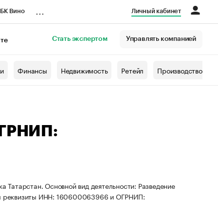
...
БК Вино
Личный кабинет
Стать экспертом
Управлять компанией
кте
азета
жи
Финансы
Недвижимость
Ретейл
Производство
ОГРНИП:
ка Татарстан. Основной вид деятельности: Разведение
ены реквизиты ИНН: 160600063966 и ОГРНИП: