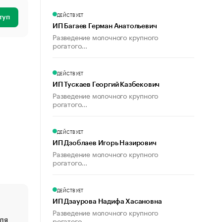
ДЕЙСТВУЕТ
туп
ИП Багаев Герман Анатольевич
Разведение молочного крупного
рогатого...
ДЕЙСТВУЕТ
ИП Тускаев Георгий Казбекович
Разведение молочного крупного
рогатого...
ДЕЙСТВУЕТ
ИП Дзоблаев Игорь Назирович
Разведение молочного крупного
рогатого...
ДЕЙСТВУЕТ
ИП Дзаурова Надифа Хасановна
Разведение молочного крупного
ля
«От спорта тело стареет иначе». Как живет глава ко
рогатого...