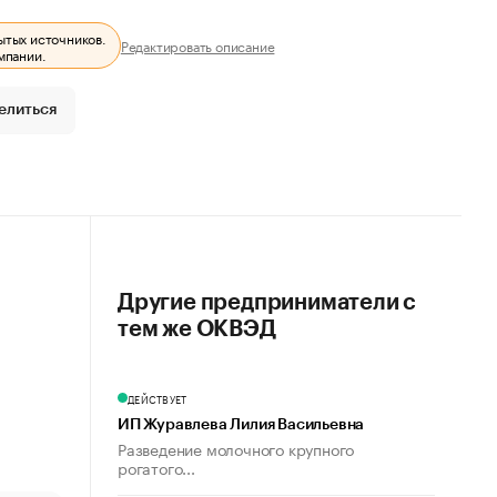
ытых источников.
Редактировать описание
мпании.
елиться
Другие предприниматели с
тем же ОКВЭД
ДЕЙСТВУЕТ
ИП Журавлева Лилия Васильевна
Разведение молочного крупного
рогатого...