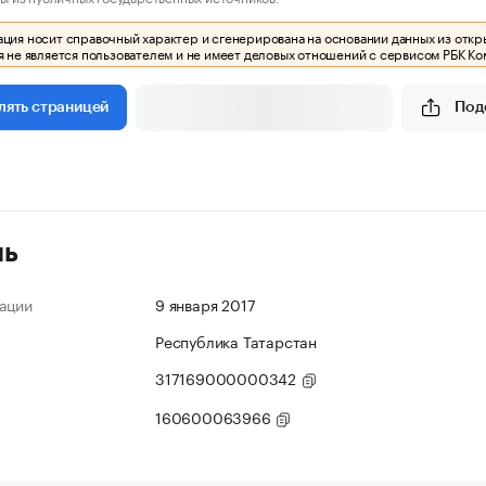
ия носит справочный характер и сгенерирована на основании данных из откр
 не является пользователем и не имеет деловых отношений с сервисом РБК Ко
Под
лять страницей
ль
ации
9 января 2017
Республика Татарстан
317169000000342
160600063966