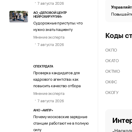
7 августа 2026
Управляйт
Повышайте
АО «ДЕЛОВОЙ ЦЕНТР
НЕЙРОХИРУРГИИ»
Судорожные приступы: что
нужно знать пациенту
Коды с
Мнение эксперта
7 августа 2026
ОКПО
ОКАТО
СПЕКТРДАТА
ОКТМО
Проверка кандидатов для
кадрового агентства: как
ОКФС
повысить качество отбора
ОКОГУ
Мнение эксперта
7 августа 2026
АНО «АИПР»
Почему московские зарядные
Интер
станции работают не в полную
Насколь
силу