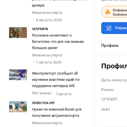
дилера
Информац
Мнение эксперта
Компания
8 августа 2026
Управ
VESPERFIN
Россияне не мечтают о
богатстве: что для нас важнее
Профиль
больших денег
Мнение эксперта
7 августа 2026
Профи
Минпромторг сообщил об
изучении властями идей по
Дата регистр
поддержке селлеров WB
Регион
РБК Бизнес
7 августа
ОГРНИП
ПОВЕСТОК.НЕТ
ИНН
Нужен ли военный билет для
получения загранпаспорта
Мнение эксперта