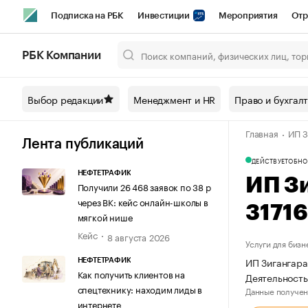
Подписка на РБК
Инвестиции
Мероприятия
Отр
Спорт
Школа управления РБК
РБК Образование
РБ
РБК Компании
Город
Стиль
Крипто
РБК Бизнес-среда
Дискусси
Выбор редакции
Менеджмент и HR
Право и бухгал
Спецпроекты СПб
Конференции СПб
Спецпроекты
Главная
ИП З
Технологии и медиа
Финансы
Рынок наличной валют
Лента публикаций
ДЕЙСТВУЕТ
ОБНО
НЕФТЕТРАФИК
ИП З
Получили 26 468 заявок по 38 р
через ВК: кейс онлайн-школы в
3171
мягкой нише
Кейс
8 августа 2026
Услуги для бизн
ИП Зигангара
НЕФТЕТРАФИК
Как получить клиентов на
Деятельность
спецтехнику: находим лиды в
Данные получен
интернете