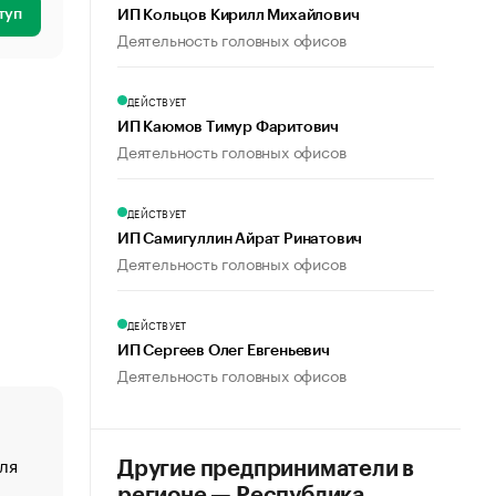
туп
ИП Кольцов Кирилл Михайлович
Деятельность головных офисов
ДЕЙСТВУЕТ
ИП Каюмов Тимур Фаритович
Деятельность головных офисов
ДЕЙСТВУЕТ
ИП Самигуллин Айрат Ринатович
Деятельность головных офисов
ДЕЙСТВУЕТ
ИП Сергеев Олег Евгеньевич
Деятельность головных офисов
ля
«От спорта тело стареет иначе». Как живет глава ко
Другие предприниматели в
создавшей GTA