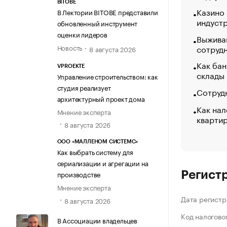
BITOBE
Казино
В Лектории BITOBE представили
индуст
обновленный инструмент
оценки лидеров
Выжива
Новость
сотруд
8 августа 2026
Как бан
VPROEKTE
склады
Управление строительством: как
студия реализует
Сотрудн
архитектурный проект дома
Как нал
Мнение эксперта
кварти
8 августа 2026
ООО «МАЛЛЕНОМ СИСТЕМС»
Как выбрать систему для
сериализации и агрегации на
производстве
Регист
Мнение эксперта
Дата регистр
8 августа 2026
Код налогово
В Ассоциации владельцев