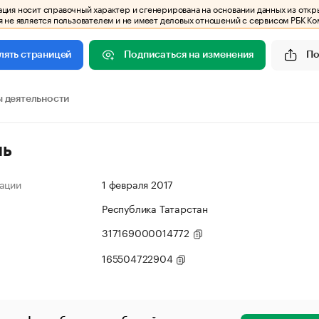
ия носит справочный характер и сгенерирована на основании данных из откр
 не является пользователем и не имеет деловых отношений с сервисом РБК Ко
Подписаться на изменения
По
лять страницей
 деятельности
ль
ации
1 февраля 2017
Республика Татарстан
317169000014772
165504722904