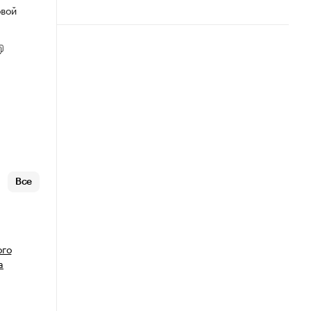
овой
Все
ого
а