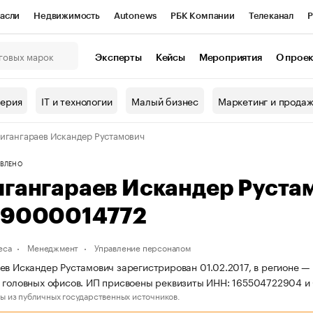
асли
Недвижимость
Autonews
РБК Компании
Телеканал
Р
К Курсы
РБК Life
Тренды
Визионеры
Национальные проекты
Эксперты
Кейсы
Мероприятия
О прое
онный клуб
Исследования
Кредитные рейтинги
Франшизы
Г
терия
IT и технологии
Малый бизнес
Маркетинг и прода
Проверка контрагентов
Политика
Экономика
Бизнес
игангараев Искандер Рустамович
ы
ВЛЕНО
игангараев Искандер Руста
69000014772
еса
Менеджмент
Управление персоналом
ев Искандер Рустамович зарегистрирован 01.02.2017, в регионе — 
 головных офисов. ИП присвоены реквизиты ИНН: 165504722904 
ы из публичных государственных источников.