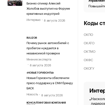
Управляйт
Бизнес-спикер Алексей
Повышайте
Жолобов выступил на Форуме
креативных индустрий
Интервью
8 августа 2026
Коды с
ОКПО
RULIZOR
ОКАТО
Почему рынок автомобилей с
пробегом нуждается в
ОКТМО
независимой проверке
Мнение эксперта
ОКФС
8 августа 2026
ОКОГУ
«НОВЫЕ ГОРИЗОНТЫ»
Новые Горизонты обеспечили
пресс-поддержку в СМИ бренду
БАСК
Интер
Новость
8 августа 2026
Насколь
лидеро
КОНСАЛТИНГОВАЯ КОМПАНИЯ