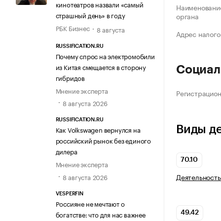
кинотеатров назвали «самый
Наименование
страшный день» в году
органа
РБК Бизнес
8 августа
Адрес налого
RUSSIFICATION.RU
Почему спрос на электромобили
из Китая смещается в сторону
Социал
гибридов
Мнение эксперта
Регистрацио
8 августа 2026
RUSSIFICATION.RU
Виды д
Как Volkswagen вернулся на
российский рынок без единого
дилера
70.10
Мнение эксперта
Деятельность
8 августа 2026
VESPERFIN
Россияне не мечтают о
богатстве: что для нас важнее
49.42