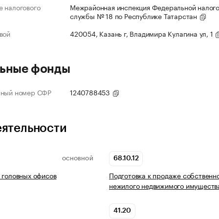
 налогового
Межрайонная инспекция Федеральной налог
службы № 18 по Республике Татарстан
вой
420054, Казань г, Владимира Кулагина ул, 1
ьные фонды
нный номер СФР
1240788453
еятельности
68.10.12
ОСНОВНОЙ
 головных офисов
Подготовка к продаже собственн
нежилого недвижимого имуществ
41.20