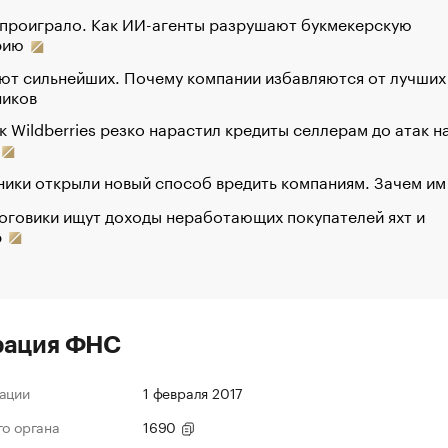
 проиграло. Как ИИ-агенты разрушают букмекерскую
рию
ют сильнейших. Почему компании избавляются от лучших
ников
к Wildberries резко нарастил кредиты селлерам до атак н
ики открыли новый способ вредить компаниям. Зачем им
оговики ищут доходы неработающих покупателей яхт и
р
рация ФНС
ации
1 февраля 2017
го органа
1690