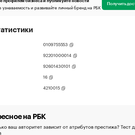
е профилем бизнеса и публикуйте новости
Получить дос
 узнаваемость и развивайте личный бренд на РБК
татистики
0109755553
92201000014
92601430101
16
4210015
есное на РБК
ко ваш авторитет зависит от атрибутов престижа? Тест д
в