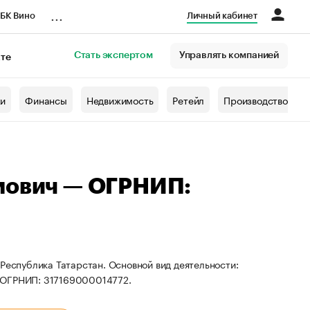
...
БК Вино
Личный кабинет
Стать экспертом
Управлять компанией
кте
азета
жи
Финансы
Недвижимость
Ретейл
Производство
мович — ОГРНИП:
Республика Татарстан. Основной вид деятельности:
и ОГРНИП: 317169000014772.