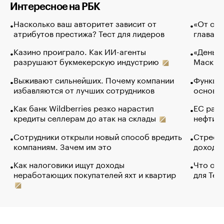
Интересное на РБК
Насколько ваш авторитет зависит от
«От спо
атрибутов престижа? Тест для лидеров
глава к
Казино проиграло. Как ИИ-агенты
«Деньги
разрушают букмекерскую индустрию
Маск в 
Выживают сильнейших. Почему компании
Функции
избавляются от лучших сотрудников
основ э
Как банк Wildberries резко нарастил
ЕС раз
кредиты селлерам до атак на склады
нефти —
Сотрудники открыли новый способ вредить
Стресс 
компаниям. Зачем им это
доходов
Как налоговики ищут доходы
Что обв
неработающих покупателей яхт и квартир
для Tel