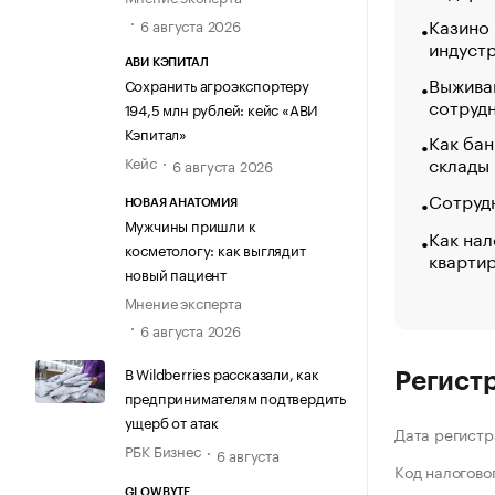
Казино
6 августа 2026
индуст
АВИ КЭПИТАЛ
Выжива
Сохранить агроэкспортеру
сотруд
194,5 млн рублей: кейс «АВИ
Кэпитал»
Как бан
склады
Кейс
6 августа 2026
Сотрудн
НОВАЯ АНАТОМИЯ
Мужчины пришли к
Как нал
косметологу: как выглядит
кварти
новый пациент
Мнение эксперта
6 августа 2026
В Wildberries рассказали, как
Регист
предпринимателям подтвердить
ущерб от атак
Дата регистр
РБК Бизнес
6 августа
Код налогово
GLOWBYTE