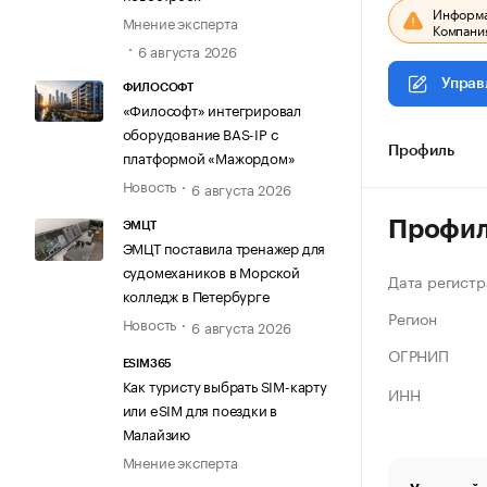
Информац
Мнение эксперта
Компания
6 августа 2026
Управ
ФИЛОСОФТ
«Философт» интегрировал
оборудование BAS-IP с
Профиль
платформой «Мажордом»
Новость
6 августа 2026
Профи
ЭМЦТ
ЭМЦТ поставила тренажер для
судомехаников в Морской
Дата регистр
колледж в Петербурге
Регион
Новость
6 августа 2026
ОГРНИП
ESIM365
Как туристу выбрать SIM-карту
ИНН
или eSIM для поездки в
Малайзию
Мнение эксперта