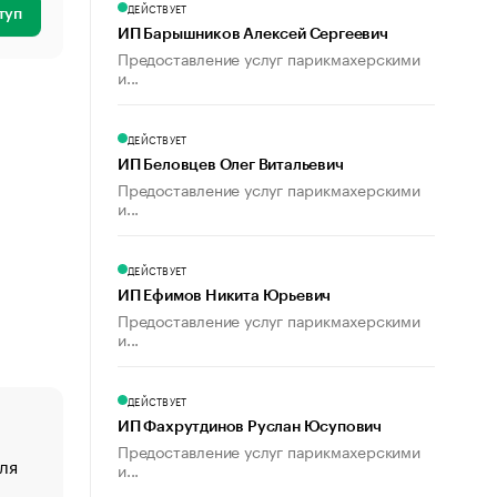
ДЕЙСТВУЕТ
туп
ИП Барышников Алексей Сергеевич
Предоставление услуг парикмахерскими
и...
ДЕЙСТВУЕТ
ИП Беловцев Олег Витальевич
Предоставление услуг парикмахерскими
и...
ДЕЙСТВУЕТ
ИП Ефимов Никита Юрьевич
Предоставление услуг парикмахерскими
и...
ДЕЙСТВУЕТ
ИП Фахрутдинов Руслан Юсупович
Предоставление услуг парикмахерскими
ля
«От спорта тело стареет иначе». Как живет глава ко
и...
создавшей GTA