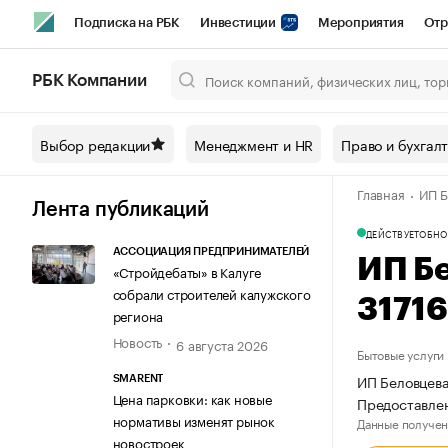
Подписка на РБК
Инвестиции
Мероприятия
Отр
Спорт
Школа управления РБК
РБК Образование
РБ
РБК Компании
Город
Стиль
Крипто
РБК Бизнес-среда
Дискусси
Выбор редакции
Менеджмент и HR
Право и бухгал
Спецпроекты СПб
Конференции СПб
Спецпроекты
Главная
ИП Б
Технологии и медиа
Финансы
Рынок наличной валют
Лента публикаций
ДЕЙСТВУЕТ
ОБНО
АССОЦИАЦИЯ ПРЕДПРИНИМАТЕЛЕЙ
ИП Б
«Стройдебаты» в Калуге
собрали строителей калужского
3171
региона
Новость
6 августа 2026
Бытовые услуги
ИП Беловцева
SMARENT
Цена парковки: как новые
Предоставлен
нормативы изменят рынок
Данные получен
новостроек