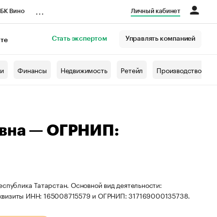
...
БК Вино
Личный кабинет
Стать экспертом
Управлять компанией
кте
азета
жи
Финансы
Недвижимость
Ретейл
Производство
овна — ОГРНИП:
еспублика Татарстан. Основной вид деятельности:
еквизиты ИНН: 165008715579 и ОГРНИП: 317169000135738.