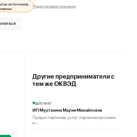
ытых источников.
Редактировать описание
мпании.
елиться
Другие предприниматели с
тем же ОКВЭД
ДЕЙСТВУЕТ
ИП Муртазина Мария Михайловна
Предоставление услуг парикмахерскими
и...