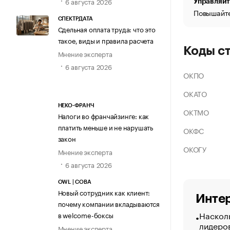
6 августа 2026
Управляйт
Повышайте
СПЕКТРДАТА
Сдельная оплата труда: что это
такое, виды и правила расчета
Коды с
Мнение эксперта
6 августа 2026
ОКПО
ОКАТО
НЕКО-ФРАНЧ
ОКТМО
Налоги во франчайзинге: как
платить меньше и не нарушать
ОКФС
закон
ОКОГУ
Мнение эксперта
6 августа 2026
OWL | СОВА
Новый сотрудник как клиент:
Интер
почему компании вкладываются
Насколь
в welcome-боксы
лидеро
Мнение эксперта