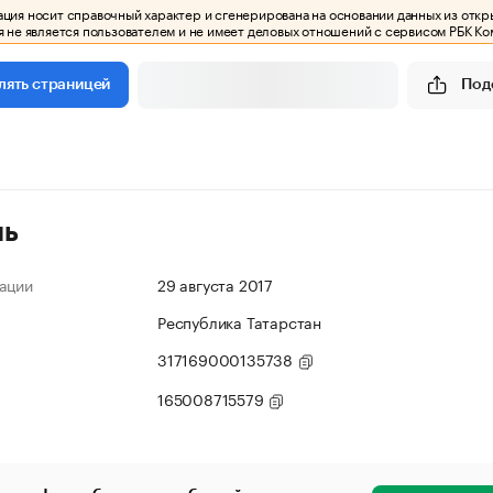
ия носит справочный характер и сгенерирована на основании данных из откр
 не является пользователем и не имеет деловых отношений с сервисом РБК Ко
Под
лять страницей
ль
ации
29 августа 2017
Республика Татарстан
317169000135738
165008715579