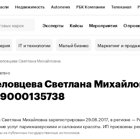
асли
Недвижимость
Autonews
РБК Компании
Телеканал
Р
К Курсы
РБК Life
Тренды
Визионеры
Национальные проекты
Эксперты
Кейсы
Мероприятия
О прое
онный клуб
Исследования
Кредитные рейтинги
Франшизы
Г
терия
IT и технологии
Малый бизнес
Маркетинг и прода
Проверка контрагентов
Политика
Экономика
Бизнес
еловцева Светлана Михайловна
ы
ВЛЕНО
еловцева Светлана Михайл
69000135738
 Светлана Михайловна зарегистрирован 29.08.2017, в регионе — Р
ие услуг парикмахерскими и салонами красоты. ИП присвоены р
ы из публичных государственных источников.