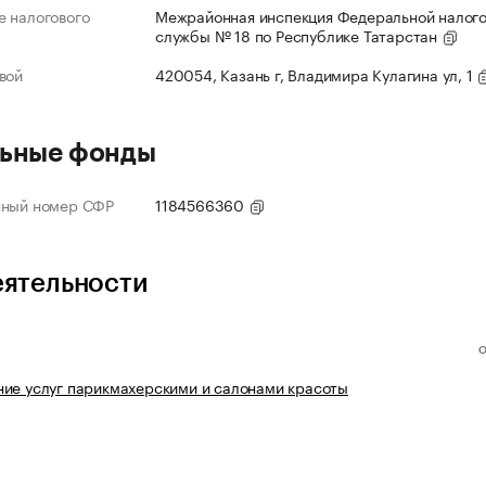
 налогового
Межрайонная инспекция Федеральной налог
службы № 18 по Республике Татарстан
вой
420054, Казань г, Владимира Кулагина ул, 1
ьные фонды
нный номер СФР
1184566360
еятельности
ие услуг парикмахерскими и салонами красоты