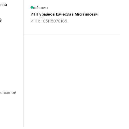
овой
ДЕЙСТВУЕТ
ИП Гурьянов Вячеслав Михайлович
ИНН: 165115076165
ОСНОВНОЙ