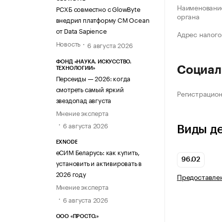
Наименование
РСХБ совместно с GlowByte
органа
внедрил платформу CM Ocean
от Data Sapience
Адрес налого
Новость
6 августа 2026
ФОНД «НАУКА. ИСКУССТВО.
Социал
ТЕХНОЛОГИИ»
Персеиды — 2026: когда
смотреть самый яркий
Регистрацио
звездопад августа
Мнение эксперта
6 августа 2026
Виды д
EXNODE
еСИМ Беларусь: как купить,
96.02
установить и активировать в
2026 году
Предоставлен
Мнение эксперта
6 августа 2026
ООО «ПРОСТО.»