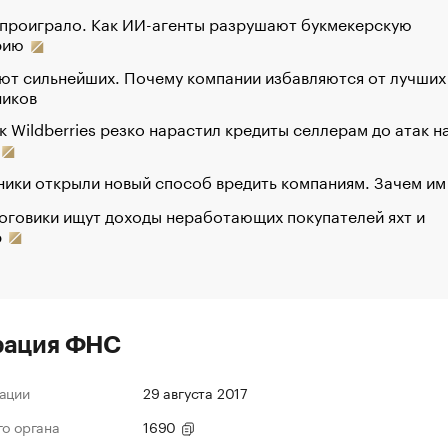
 проиграло. Как ИИ-агенты разрушают букмекерскую
рию
ют сильнейших. Почему компании избавляются от лучших
ников
к Wildberries резко нарастил кредиты селлерам до атак н
ики открыли новый способ вредить компаниям. Зачем им
оговики ищут доходы неработающих покупателей яхт и
р
рация ФНС
ации
29 августа 2017
го органа
1690