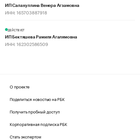
ИП Салахуллина Венера Агзамовна
ИНН: 165703887918
ДЕЙСТВУЕТ
ИП Бектяшева Рамиля Агалямовна
ИНН: 162302586509
О проекте
Поделиться новостью на РБК
Получить пробный доступ
Корпоративная подписка РБК
Стать экспертом