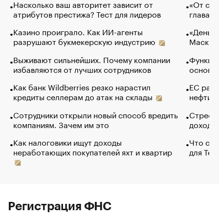
Насколько ваш авторитет зависит от
«От спо
атрибутов престижа? Тест для лидеров
глава к
Казино проиграло. Как ИИ-агенты
«Деньги
разрушают букмекерскую индустрию
Маск в 
Выживают сильнейших. Почему компании
Функции
избавляются от лучших сотрудников
основ э
Как банк Wildberries резко нарастил
ЕС раз
кредиты селлерам до атак на склады
нефти —
Сотрудники открыли новый способ вредить
Стресс 
компаниям. Зачем им это
доходов
Как налоговики ищут доходы
Что обв
неработающих покупателей яхт и квартир
для Tel
Регистрация ФНС