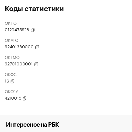
Коды статистики
ОКПО
0120475928
ОКАТО
92401380000
ОКТМО
92701000001
ОКФС
16
ОКОГУ
4210015
Интересное на РБК