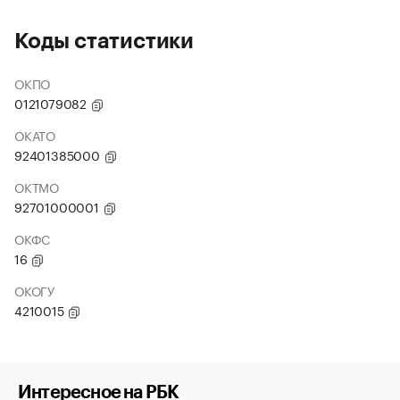
Коды статистики
ОКПО
0121079082
ОКАТО
92401385000
ОКТМО
92701000001
ОКФС
16
ОКОГУ
4210015
Интересное на РБК