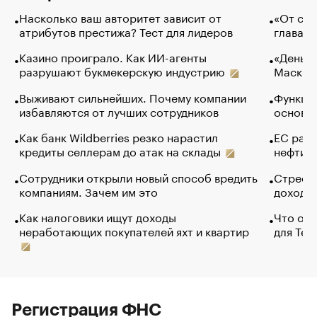
Насколько ваш авторитет зависит от
«От спо
атрибутов престижа? Тест для лидеров
глава к
Казино проиграло. Как ИИ-агенты
«Деньги
разрушают букмекерскую индустрию
Маск в 
Выживают сильнейших. Почему компании
Функции
избавляются от лучших сотрудников
основ э
Как банк Wildberries резко нарастил
ЕС раз
кредиты селлерам до атак на склады
нефти —
Сотрудники открыли новый способ вредить
Стресс 
компаниям. Зачем им это
доходов
Как налоговики ищут доходы
Что обв
неработающих покупателей яхт и квартир
для Tel
Регистрация ФНС