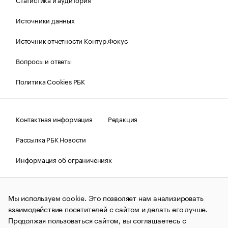
Источники данных
Источник отчетности Контур.Фокус
Вопросы и ответы
Политика Cookies РБК
Контактная информация
Редакция
Рассылка РБК Новости
Информация об ограничениях
Правовая информация
О соблюдении авторских прав
Мы используем cookie. Это позволяет нам анализировать
© АО «РОСБИЗНЕСКОНСАЛТИНГ»,
1995–2026.
Сообщения
и материалы информационного агентства «РБК»
взаимодействие посетителей с сайтом и делать его лучше.
(зарегистрировано Федеральной службой по надзору в сфере
Продолжая пользоваться сайтом, вы соглашаетесь с
связи, информационных технологий и массовых