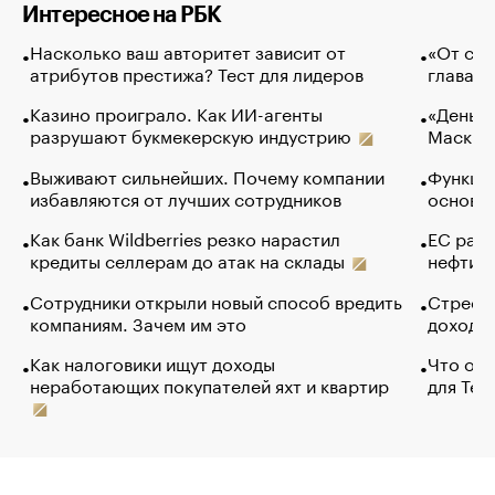
Интересное на РБК
Насколько ваш авторитет зависит от
«От спо
атрибутов престижа? Тест для лидеров
глава к
Казино проиграло. Как ИИ-агенты
«Деньги
разрушают букмекерскую индустрию
Маск в 
Выживают сильнейших. Почему компании
Функции
избавляются от лучших сотрудников
основ э
Как банк Wildberries резко нарастил
ЕС раз
кредиты селлерам до атак на склады
нефти —
Сотрудники открыли новый способ вредить
Стресс 
компаниям. Зачем им это
доходов
Как налоговики ищут доходы
Что обв
неработающих покупателей яхт и квартир
для Tel