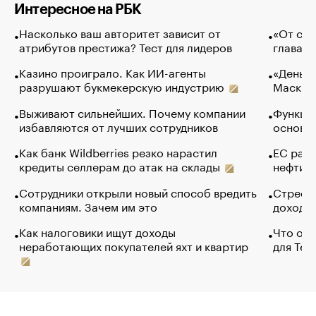
Интересное на РБК
Насколько ваш авторитет зависит от
«От спо
атрибутов престижа? Тест для лидеров
глава к
Казино проиграло. Как ИИ-агенты
«Деньги
разрушают букмекерскую индустрию
Маск в 
Выживают сильнейших. Почему компании
Функции
избавляются от лучших сотрудников
основ э
Как банк Wildberries резко нарастил
ЕС раз
кредиты селлерам до атак на склады
нефти —
Сотрудники открыли новый способ вредить
Стресс 
компаниям. Зачем им это
доходов
Как налоговики ищут доходы
Что обв
неработающих покупателей яхт и квартир
для Tel