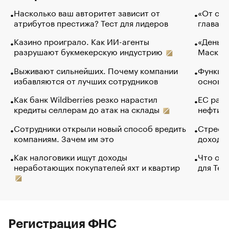
Насколько ваш авторитет зависит от
«От спо
атрибутов престижа? Тест для лидеров
глава к
Казино проиграло. Как ИИ-агенты
«Деньги
разрушают букмекерскую индустрию
Маск в 
Выживают сильнейших. Почему компании
Функции
избавляются от лучших сотрудников
основ э
Как банк Wildberries резко нарастил
ЕС раз
кредиты селлерам до атак на склады
нефти —
Сотрудники открыли новый способ вредить
Стресс 
компаниям. Зачем им это
доходов
Как налоговики ищут доходы
Что обв
неработающих покупателей яхт и квартир
для Tel
Регистрация ФНС