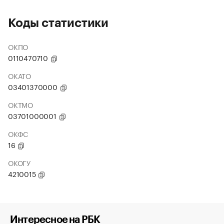
Коды статистики
ОКПО
0110470710
ОКАТО
03401370000
ОКТМО
03701000001
ОКФС
16
ОКОГУ
4210015
Интересное на РБК