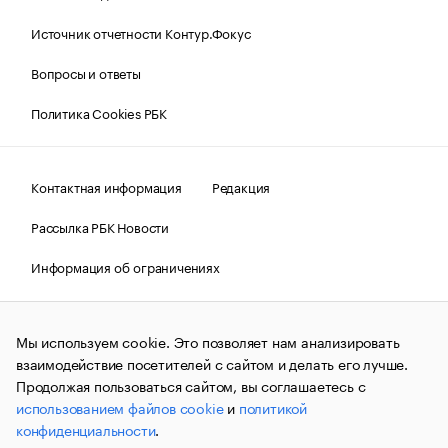
Источник отчетности Контур.Фокус
Вопросы и ответы
Политика Cookies РБК
Контактная информация
Редакция
Рассылка РБК Новости
Информация об ограничениях
Правовая информация
О соблюдении авторских прав
Мы используем cookie. Это позволяет нам анализировать
© АО «РОСБИЗНЕСКОНСАЛТИНГ»,
1995–2026.
Сообщения
и материалы информационного агентства «РБК»
взаимодействие посетителей с сайтом и делать его лучше.
(зарегистрировано Федеральной службой по надзору в сфере
Продолжая пользоваться сайтом, вы соглашаетесь с
связи, информационных технологий и массовых
использованием файлов cookie
и
политикой
коммуникаций (Роскомнадзор) 09.12.2015 за номером ИА
№ФС77-63848) сопровождаются пометкой «РБК». Отдельные
конфиденциальности
.
публикации могут содержать информацию,