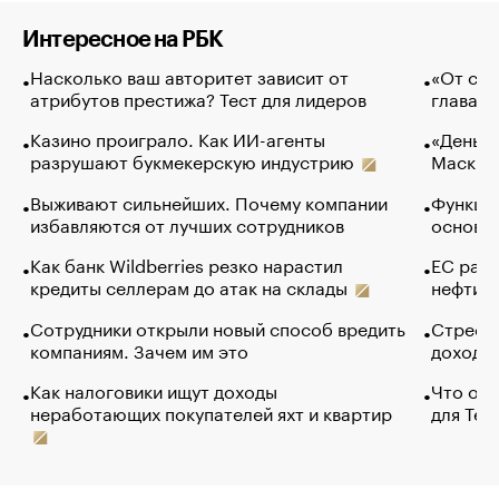
Интересное на РБК
Насколько ваш авторитет зависит от
«От спо
атрибутов престижа? Тест для лидеров
глава к
Казино проиграло. Как ИИ-агенты
«Деньги
разрушают букмекерскую индустрию
Маск в 
Выживают сильнейших. Почему компании
Функции
избавляются от лучших сотрудников
основ э
Как банк Wildberries резко нарастил
ЕС раз
кредиты селлерам до атак на склады
нефти —
Сотрудники открыли новый способ вредить
Стресс 
компаниям. Зачем им это
доходов
Как налоговики ищут доходы
Что обв
неработающих покупателей яхт и квартир
для Tel