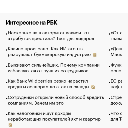
Интересное на РБК
Насколько ваш авторитет зависит от
«От спо
атрибутов престижа? Тест для лидеров
глава к
Казино проиграло. Как ИИ-агенты
«Деньги
разрушают букмекерскую индустрию
Маск в 
Выживают сильнейших. Почему компании
Функции
избавляются от лучших сотрудников
основ э
Как банк Wildberries резко нарастил
ЕС раз
кредиты селлерам до атак на склады
нефти —
Сотрудники открыли новый способ вредить
Стресс 
компаниям. Зачем им это
доходов
Как налоговики ищут доходы
Что обв
неработающих покупателей яхт и квартир
для Tel