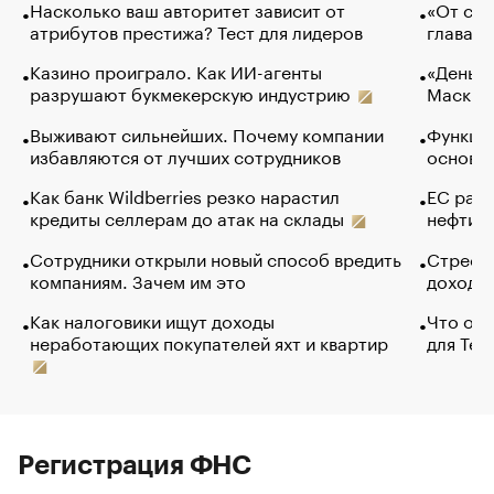
Насколько ваш авторитет зависит от
«От спо
атрибутов престижа? Тест для лидеров
глава к
Казино проиграло. Как ИИ-агенты
«Деньги
разрушают букмекерскую индустрию
Маск в 
Выживают сильнейших. Почему компании
Функции
избавляются от лучших сотрудников
основ э
Как банк Wildberries резко нарастил
ЕС раз
кредиты селлерам до атак на склады
нефти —
Сотрудники открыли новый способ вредить
Стресс 
компаниям. Зачем им это
доходов
Как налоговики ищут доходы
Что обв
неработающих покупателей яхт и квартир
для Tel
Регистрация ФНС