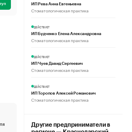
туп
ИП Рева Анна Евгеньевна
Стоматологическая практика
ДЕЙСТВУЕТ
ИП Будченко Елена Александровна
Стоматологическая практика
ДЕЙСТВУЕТ
ИП Чуев Давид Сергеевич
Стоматологическая практика
ДЕЙСТВУЕТ
ИП Торопов Алексей Романович
Стоматологическая практика
ля
«От спорта тело стареет иначе». Как живет глава ко
Другие предприниматели в
создавшей GTA