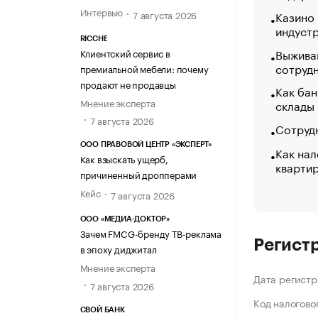
Интервью
7 августа 2026
Казино
индуст
RICCHE
Выжива
Клиентский сервис в
сотруд
премиальной мебели: почему
продают не продавцы
Как бан
Мнение эксперта
склады
7 августа 2026
Сотрудн
ООО ПРАВОВОЙ ЦЕНТР «ЭКСПЕРТ»
Как нал
Как взыскать ущерб,
кварти
причиненный дропперами
Кейс
7 августа 2026
ООО «МЕДИА-ДОКТОР»
Зачем FMCG-бренду ТВ-реклама
Регист
в эпоху диджитал
Мнение эксперта
Дата регистр
7 августа 2026
Код налогово
СВОЙ БАНК