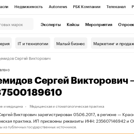
асли
Недвижимость
Autonews
РБК Компании
Телеканал
Р
К Курсы
РБК Life
Тренды
Визионеры
Национальные проекты
Эксперты
Кейсы
Мероприятия
О прое
онный клуб
Исследования
Кредитные рейтинги
Франшизы
Г
терия
IT и технологии
Малый бизнес
Маркетинг и прода
Проверка контрагентов
Политика
Экономика
Бизнес
емидов Сергей Викторович
ы
ВЛЕНО
емидов Сергей Викторович
37500189610
е и медицина
Медицинская и стоматологическая практика
ергей Викторович зарегистрирован 05.06.2017, в регионе — Красн
еская практика. ИП присвоены реквизиты ИНН: 235607146942 и 
ы из публичных государственных источников.