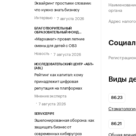
Эквайринг простыми словами:
Наименование
что нужно знать бизнесу
органа
Интервью
7 августа 2026
Адрес налого
БЛАГОТВОРИТЕЛЬНЫЙ
ОБРАЗОВАТЕЛЬНЫЙ ФОНД
«МАРХАМАТ»
«Мархамат» провел летние
Социал
смены для детей с ОВЗ
Новость
7 августа 2026
Регистрацио
ИССЛЕДОВАТЕЛЬСКИЙ ЦЕНТР «АБП»
(ABL)
Рейтинг как капитал: кому
Виды д
принадлежит цифровая
репутация на платформах
Мнение эксперта
86.23
7 августа 2026
Стоматологич
SERVICEPIPE
Эшелонированная оборона: как
86.21
защищать бизнес от
современных киберугроз
Общая враче