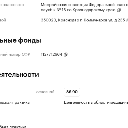
 налогового
Межрайонная инспекция Федеральной налог
службы № 16 по Краснодарскому краю
вой
350020, Краснодар г, Коммунаров ул, д 235
ьные фонды
нный номер СФР
1127712964
еятельности
86.90
ОСНОВНОЙ
еская практика
Деятельность в области медицин
бная практика