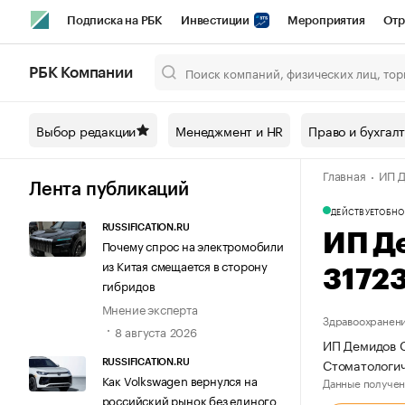
Подписка на РБК
Инвестиции
Мероприятия
Отр
Спорт
Школа управления РБК
РБК Образование
РБ
РБК Компании
Город
Стиль
Крипто
РБК Бизнес-среда
Дискусси
Выбор редакции
Менеджмент и HR
Право и бухгал
Спецпроекты СПб
Конференции СПб
Спецпроекты
Главная
ИП Д
Технологии и медиа
Финансы
Рынок наличной валют
Лента публикаций
ДЕЙСТВУЕТ
ОБНО
RUSSIFICATION.RU
ИП Д
Почему спрос на электромобили
из Китая смещается в сторону
3172
гибридов
Мнение эксперта
Здравоохранени
8 августа 2026
ИП Демидов С
Стоматологич
RUSSIFICATION.RU
Как Volkswagen вернулся на
Данные получен
российский рынок без единого