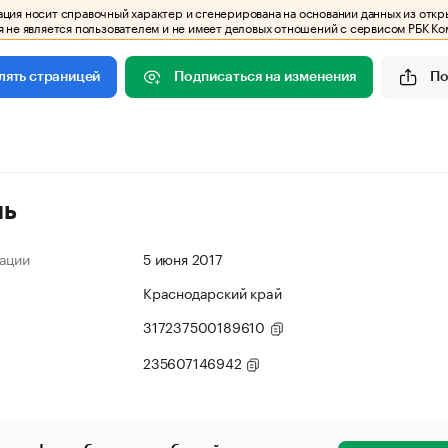
ия носит справочный характер и сгенерирована на основании данных из откр
 не является пользователем и не имеет деловых отношений с сервисом РБК Ко
Подписаться на изменения
По
лять страницей
ль
ации
5 июня 2017
Краснодарский край
317237500189610
235607146942