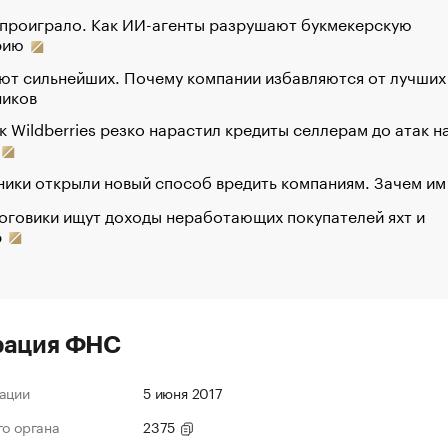
 проиграло. Как ИИ-агенты разрушают букмекерскую
рию
ют сильнейших. Почему компании избавляются от лучших
ников
к Wildberries резко нарастил кредиты селлерам до атак н
ики открыли новый способ вредить компаниям. Зачем им
оговики ищут доходы неработающих покупателей яхт и
р
рация ФНС
ации
5 июня 2017
го органа
2375