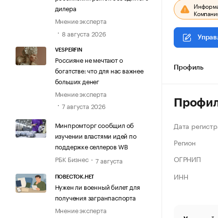
Информац
дилера
Компания
Мнение эксперта
8 августа 2026
Управ
VESPERFIN
Россияне не мечтают о
Профиль
богатстве: что для нас важнее
больших денег
Мнение эксперта
Профи
7 августа 2026
Минпромторг сообщил об
Дата регистр
изучении властями идей по
Регион
поддержке селлеров WB
ОГРНИП
РБК Бизнес
7 августа
ИНН
ПОВЕСТОК.НЕТ
Нужен ли военный билет для
получения загранпаспорта
Мнение эксперта