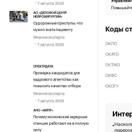
Управляйт
7 августа 2026
Повышайте
АО «ДЕЛОВОЙ ЦЕНТР
НЕЙРОХИРУРГИИ»
Судорожные приступы: что
Коды с
нужно знать пациенту
Мнение эксперта
ОКПО
7 августа 2026
ОКАТО
ОКТМО
СПЕКТРДАТА
Проверка кандидатов для
ОКФС
кадрового агентства: как
ОКОГУ
повысить качество отбора
Мнение эксперта
7 августа 2026
АНО «АИПР»
Интер
Почему московские зарядные
Насколь
станции работают не в полную
лидеро
силу