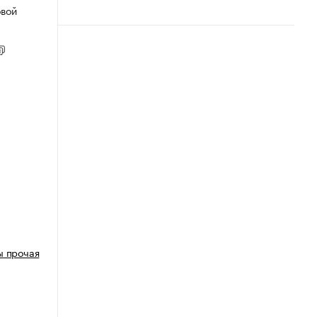
овой
ы прочая