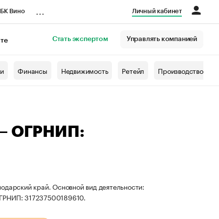
...
БК Вино
Личный кабинет
Стать экспертом
Управлять компанией
кте
азета
жи
Финансы
Недвижимость
Ретейл
Производство
 — ОГРНИП:
одарский край. Основной вид деятельности:
ОГРНИП: 317237500189610.