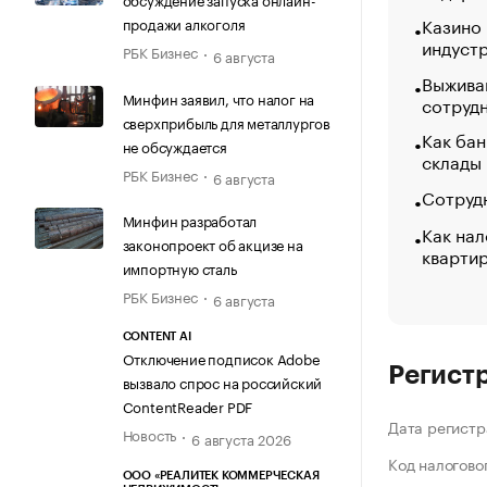
Казино
продажи алкоголя
индуст
РБК Бизнес
6 августа
Выжива
Минфин заявил, что налог на
сотруд
сверхприбыль для металлургов
Как бан
не обсуждается
склады
РБК Бизнес
6 августа
Сотрудн
Минфин разработал
Как нал
законопроект об акцизе на
кварти
импортную сталь
РБК Бизнес
6 августа
CONTENT AI
Отключение подписок Adobe
Регист
вызвало спрос на российский
ContentReader PDF
Дата регистр
Новость
6 августа 2026
Код налогово
ООО «РЕАЛИТЕК КОММЕРЧЕСКАЯ