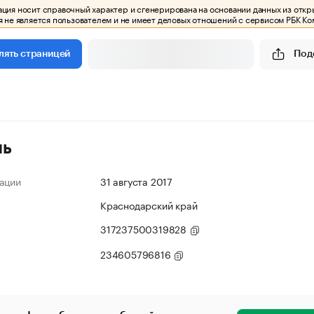
ия носит справочный характер и сгенерирована на основании данных из откр
 не является пользователем и не имеет деловых отношений с сервисом РБК Ко
Под
лять страницей
ль
ации
31 августа 2017
Краснодарский край
317237500319828
234605796816