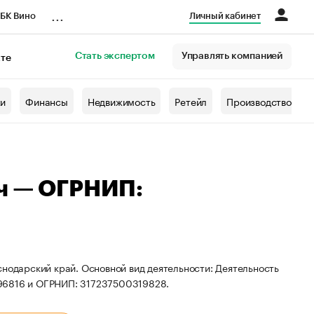
...
БК Вино
Личный кабинет
Стать экспертом
Управлять компанией
кте
азета
жи
Финансы
Недвижимость
Ретейл
Производство
ч — ОГРНИП:
снодарский край. Основной вид деятельности: Деятельность
796816 и ОГРНИП: 317237500319828.