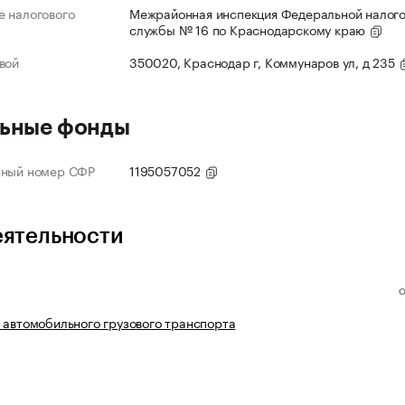
 налогового
Межрайонная инспекция Федеральной налог
службы № 16 по Краснодарскому краю
вой
350020, Краснодар г, Коммунаров ул, д 235
ьные фонды
нный номер СФР
1195057052
еятельности
 автомобильного грузового транспорта