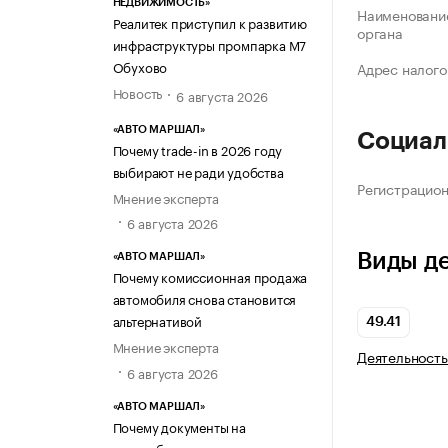
НЕДВИЖИМОСТЬ»
Наименование
Реалитек приступил к развитию
органа
инфраструктуры промпарка М7
Обухово
Адрес налого
Новость
6 августа 2026
«АВТО МАРШАЛ»
Социал
Почему trade-in в 2026 году
выбирают не ради удобства
Регистрацио
Мнение эксперта
6 августа 2026
Виды д
«АВТО МАРШАЛ»
Почему комиссионная продажа
автомобиля снова становится
альтернативой
49.41
Мнение эксперта
Деятельность
6 августа 2026
«АВТО МАРШАЛ»
Почему документы на
автомобиль стали частью его