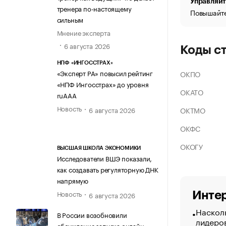
Управляйт
тренера по-настоящему
Повышайте
сильным
Мнение эксперта
6 августа 2026
Коды с
НПФ «ИНГОССТРАХ»
«Эксперт РА» повысил рейтинг
ОКПО
«НПФ Ингосстрах» до уровня
ОКАТО
ruAAA
Новость
ОКТМО
6 августа 2026
ОКФС
ОКОГУ
ВЫСШАЯ ШКОЛА ЭКОНОМИКИ
Исследователи ВШЭ показали,
как создавать регуляторную ДНК
напрямую
Новость
Интер
6 августа 2026
Насколь
В России возобновили
лидеро
обсуждение запуска онлайн-