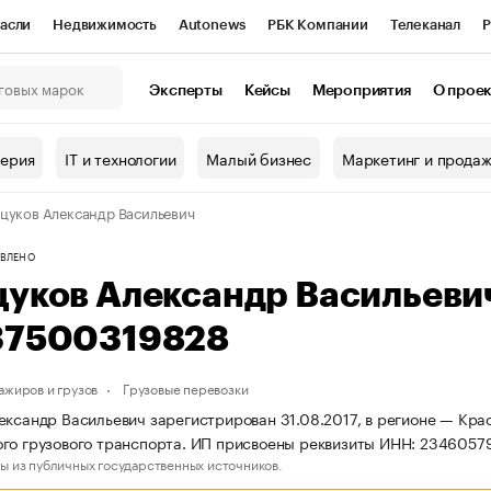
асли
Недвижимость
Autonews
РБК Компании
Телеканал
Р
К Курсы
РБК Life
Тренды
Визионеры
Национальные проекты
Эксперты
Кейсы
Мероприятия
О прое
онный клуб
Исследования
Кредитные рейтинги
Франшизы
Г
терия
IT и технологии
Малый бизнес
Маркетинг и прода
Проверка контрагентов
Политика
Экономика
Бизнес
цуков Александр Васильевич
ы
ВЛЕНО
цуков Александр Васильеви
37500319828
ажиров и грузов
Грузовые перевозки
ександр Васильевич зарегистрирован 31.08.2017, в регионе — Кра
го грузового транспорта. ИП присвоены реквизиты ИНН: 234605
ы из публичных государственных источников.