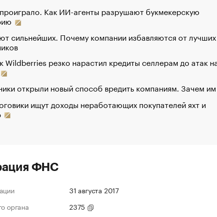
 проиграло. Как ИИ-агенты разрушают букмекерскую
рию
ют сильнейших. Почему компании избавляются от лучших
ников
к Wildberries резко нарастил кредиты селлерам до атак н
ики открыли новый способ вредить компаниям. Зачем им
оговики ищут доходы неработающих покупателей яхт и
р
рация ФНС
ации
31 августа 2017
го органа
2375