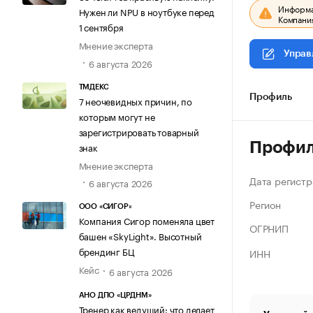
Информац
Нужен ли NPU в ноутбуке перед
Компания
1 сентября
Мнение эксперта
Управ
6 августа 2026
ТМДЕКС
Профиль
7 неочевидных причин, по
которым могут не
зарегистрировать товарный
Профи
знак
Мнение эксперта
Дата регистр
6 августа 2026
Регион
ООО «СИГОР»
Компания Сигор поменяла цвет
ОГРНИП
башен «SkyLight». Высотный
брендинг БЦ
ИНН
Кейс
6 августа 2026
АНО ДПО «ЦРДНМ»
Тренер как ведущий: что делает