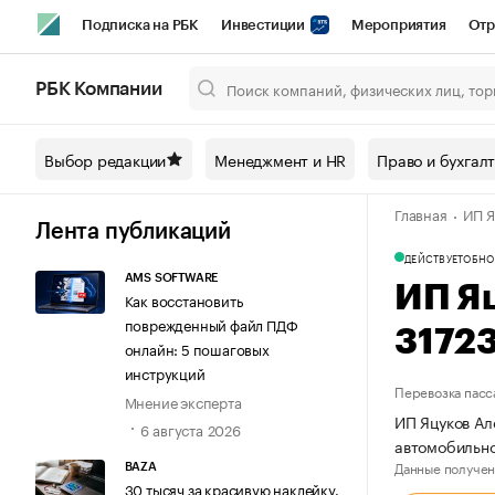
Подписка на РБК
Инвестиции
Мероприятия
Отр
Спорт
Школа управления РБК
РБК Образование
РБ
РБК Компании
Город
Стиль
Крипто
РБК Бизнес-среда
Дискусси
Выбор редакции
Менеджмент и HR
Право и бухгал
Спецпроекты СПб
Конференции СПб
Спецпроекты
Главная
ИП Я
Технологии и медиа
Финансы
Рынок наличной валют
Лента публикаций
ДЕЙСТВУЕТ
ОБНО
AMS SOFTWARE
ИП Я
Как восстановить
поврежденный файл ПДФ
3172
онлайн: 5 пошаговых
инструкций
Перевозка пасс
Мнение эксперта
ИП Яцуков Ал
6 августа 2026
автомобильно
Данные получен
BAZA
30 тысяч за красивую наклейку.