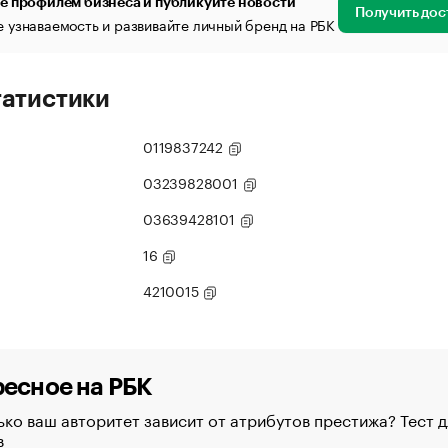
е профилем бизнеса и публикуйте новости
Получить дос
 узнаваемость и развивайте личный бренд на РБК
татистики
0119837242
03239828001
03639428101
16
4210015
есное на РБК
ко ваш авторитет зависит от атрибутов престижа? Тест д
в