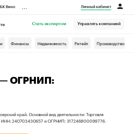
...
БК Вино
Личный кабинет
Стать экспертом
Управлять компанией
кте
азета
жи
Финансы
Недвижимость
Ретейл
Производство
 — ОГРНИП:
оярский край. Основной вид деятельности: Торговля
ты ИНН: 240703430657 и ОГРНИП: 317246800099776.