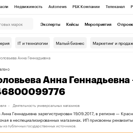
асли
Недвижимость
Autonews
РБК Компании
Телеканал
Р
К Курсы
РБК Life
Тренды
Визионеры
Национальные проекты
Эксперты
Кейсы
Мероприятия
О прое
онный клуб
Исследования
Кредитные рейтинги
Франшизы
Г
терия
IT и технологии
Малый бизнес
Маркетинг и прода
Проверка контрагентов
Политика
Экономика
Бизнес
оловьева Анна Геннадьевна
ы
ВЛЕНО
оловьева Анна Геннадьевна
46800099776
овля
Деятельность универсальных магазинов
 Анна Геннадьевна зарегистрирован 19.09.2017, в регионе — Красн
очая в неспециализированных магазинах. ИП присвоены реквизи
ы из публичных государственных источников.