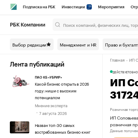
Подписка на РБК
Инвестиции
Мероприятия
Отр
Спорт
Школа управления РБК
РБК Образование
РБ
РБК Компании
Город
Стиль
Крипто
РБК Бизнес-среда
Дискусси
Выбор редакции
Менеджмент и HR
Право и бухгал
Спецпроекты СПб
Конференции СПб
Спецпроекты
Главная
ИП С
Технологии и медиа
Финансы
Рынок наличной валют
Лента публикаций
ДЕЙСТВУЕТ
ОБНО
ПАО КБ «УБРИР»
ИП С
Какой бизнес открыть в 2026
году: ниши с высоким
3172
потенциалом
Мнение эксперта
Розничная торг
7 августа 2026
ИП Соловьева
розничная пр
Назван топ-30 самых
Данные получен
востребованных бизнес-книг