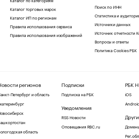
Поиск по ИНН
Каталог торговых марок
Статистика и аудитори
Каталог ИП по регионам
Источники данных
Правила использования сервиса
Источник отчетности 
Правила использования изображений
Вопросы и ответы
Политика Cookies РБК
Новости регионов
Подписки
РБК Н
анкт-Петербург и область
Подписка на РБК
iOS
катеринбург
Androi
Уведомления
Новосибирск
Други
RSS Новости
Башкортостан
Оповещения RBC.ru
Домены
ологодская область
Рег.об