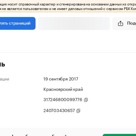
ия носит справочный характер и сгенерирована на основании данных из откр
 не является пользователем и не имеет деловых отношений с сервисом РБК Ко
Под
лять страницей
ль
ации
19 сентября 2017
Красноярский край
317246800099776
240703430657