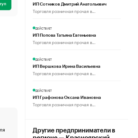
туп
ИП Сотников Дмитрий Анатольевич
Торговля розничная прочая в...
ДЕЙСТВУЕТ
ИП Попова Татьяна Евгеньевна
Торговля розничная прочая в...
ДЕЙСТВУЕТ
ИП Вершкова Ирина Васильевна
Торговля розничная прочая в...
ДЕЙСТВУЕТ
ИП Графонова Оксана Ивановна
Торговля розничная прочая в...
ля
«От спорта тело стареет иначе». Как живет глава ко
Другие предприниматели в
создавшей GTA