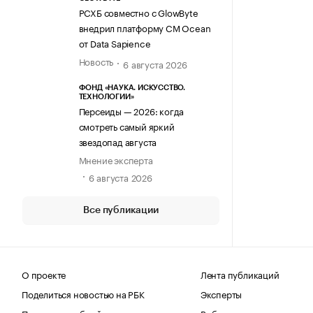
РСХБ совместно с GlowByte
внедрил платформу CM Ocean
от Data Sapience
Новость
6 августа 2026
ФОНД «НАУКА. ИСКУССТВО.
ТЕХНОЛОГИИ»
Персеиды — 2026: когда
смотреть самый яркий
звездопад августа
Мнение эксперта
6 августа 2026
Все публикации
О проекте
Лента публикаций
Поделиться новостью на РБК
Эксперты
Получить пробный доступ
Выбор редакции