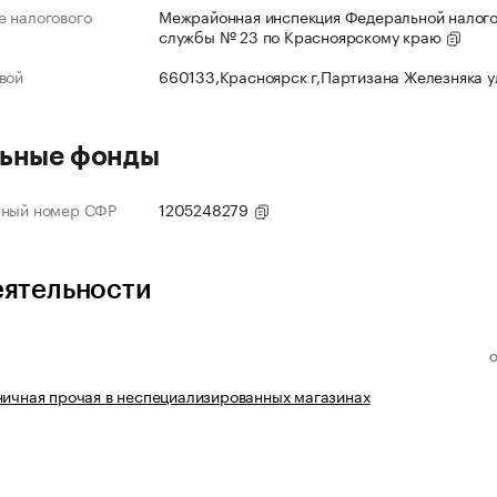
 налогового
Межрайонная инспекция Федеральной налог
службы № 23 по Красноярскому краю
вой
660133,Красноярск г,Партизана Железняка 
ьные фонды
нный номер СФР
1205248279
еятельности
ничная прочая в неспециализированных магазинах