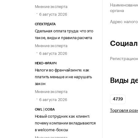
Наименование
Мнение эксперта
органа
6 августа 2026
Адрес налого
СПЕКТРДАТА
Сдельная оплата труда: что это
такое, виды и правила расчета
Социал
Мнение эксперта
6 августа 2026
Регистрацио
НЕКО-ФРАНЧ
Налоги во франчайзинге: как
платить меньше и не нарушать
Виды д
закон
Мнение эксперта
6 августа 2026
47.19
Торговля роз
OWL | СОВА
Новый сотрудник как клиент:
почему компании вкладываются
в welcome-боксы
Мнение эксперта