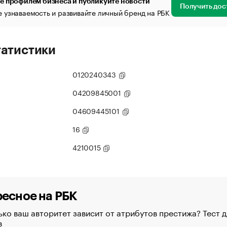
е профилем бизнеса и публикуйте новости
Получить дос
 узнаваемость и развивайте личный бренд на РБК
татистики
0120240343
04209845001
04609445101
16
4210015
есное на РБК
ко ваш авторитет зависит от атрибутов престижа? Тест д
в