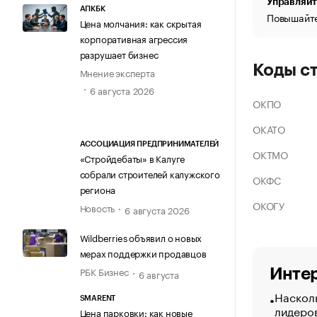
Управляйт
АПКБК
Повышайте
Цена молчания: как скрытая
корпоративная агрессия
разрушает бизнес
Коды с
Мнение эксперта
6 августа 2026
ОКПО
ОКАТО
АССОЦИАЦИЯ ПРЕДПРИНИМАТЕЛЕЙ
ОКТМО
«Стройдебаты» в Калуге
собрали строителей калужского
ОКФС
региона
ОКОГУ
Новость
6 августа 2026
Wildberries объявил о новых
мерах поддержки продавцов
РБК Бизнес
Интер
6 августа
Насколь
SMARENT
лидеро
Цена парковки: как новые