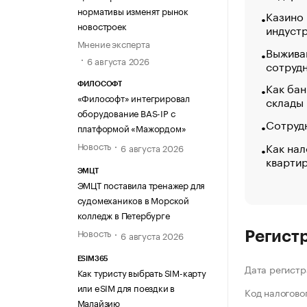
нормативы изменят рынок
Казино
новостроек
индуст
Мнение эксперта
Выжива
6 августа 2026
сотруд
Как бан
ФИЛОСОФТ
«Философт» интегрировал
склады
оборудование BAS-IP с
Сотрудн
платформой «Мажордом»
Как нал
Новость
6 августа 2026
кварти
ЭМЦТ
ЭМЦТ поставила тренажер для
судомехаников в Морской
колледж в Петербурге
Новость
6 августа 2026
Регист
ESIM365
Дата регистр
Как туристу выбрать SIM-карту
или eSIM для поездки в
Код налогово
Малайзию