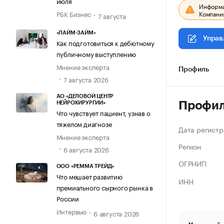
июля
Информац
Компания
РБК Бизнес
7 августа
«ЛАЙМ-ЗАЙМ»
Управ
Как подготовиться к дебютному
публичному выступлению
Мнение эксперта
Профиль
7 августа 2026
АО «ДЕЛОВОЙ ЦЕНТР
Профи
НЕЙРОХИРУРГИИ»
Что чувствует пациент, узнав о
тяжелом диагнозе
Дата регистр
Мнение эксперта
Регион
6 августа 2026
ОГРНИП
ООО «РЕММА ТРЕЙД»
Что мешает развитию
ИНН
премиального сырного рынка в
России
Интервью
6 августа 2026