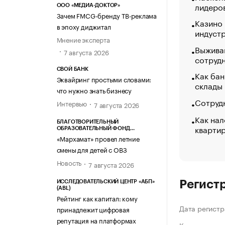
лидеро
ООО «МЕДИА-ДОКТОР»
Зачем FMCG-бренду ТВ-реклама
Казино
в эпоху диджитал
индуст
Мнение эксперта
Выжива
7 августа 2026
сотруд
СВОЙ БАНК
Как бан
Эквайринг простыми словами:
склады
что нужно знать бизнесу
Сотрудн
Интервью
7 августа 2026
Как нал
БЛАГОТВОРИТЕЛЬНЫЙ
кварти
ОБРАЗОВАТЕЛЬНЫЙ ФОНД
«МАРХАМАТ»
«Мархамат» провел летние
смены для детей с ОВЗ
Новость
7 августа 2026
Регист
ИССЛЕДОВАТЕЛЬСКИЙ ЦЕНТР «АБП»
(ABL)
Рейтинг как капитал: кому
Дата регистр
принадлежит цифровая
репутация на платформах