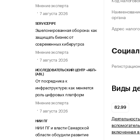
Код налогово
Мнение эксперта
Наименование
7 августа 2026
органа
SERVICEPIPE
Адрес налого
Эшелонированная оборона: как
защищать бизнес от
современных киберугроз
Социал
Мнение эксперта
7 августа 2026
Регистрацио
ИССЛЕДОВАТЕЛЬСКИЙ ЦЕНТР «АБП»
(ABL)
От посредника к
инфраструктуре: как меняется
Виды д
роль цифровых платформ
Мнение эксперта
82.99
7 августа 2026
Деятельность
НИИ ПГ
вспомогатель
НИИ ПГ и власти Самарской
включенная в
области обсудили развитие