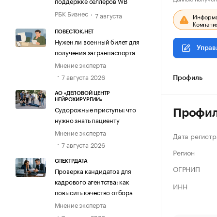
поддержке селлеров WB
РБК Бизнес
7 августа
Информац
Компания
ПОВЕСТОК.НЕТ
Нужен ли военный билет для
Управ
получения загранпаспорта
Мнение эксперта
7 августа 2026
Профиль
АО «ДЕЛОВОЙ ЦЕНТР
НЕЙРОХИРУРГИИ»
Судорожные приступы: что
Профи
нужно знать пациенту
Мнение эксперта
Дата регистр
7 августа 2026
Регион
СПЕКТРДАТА
ОГРНИП
Проверка кандидатов для
кадрового агентства: как
ИНН
повысить качество отбора
Мнение эксперта
7 августа 2026