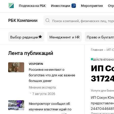
Подписка на РБК
Инвестиции
Мероприятия
Отр
Спорт
Школа управления РБК
РБК Образование
РБ
РБК Компании
Город
Стиль
Крипто
РБК Бизнес-среда
Дискусси
Выбор редакции
Менеджмент и HR
Право и бухгал
Спецпроекты СПб
Конференции СПб
Спецпроекты
Главная
ИП С
Технологии и медиа
Финансы
Рынок наличной валют
Лента публикаций
ДЕЙСТВУЕТ
ОБНО
VESPERFIN
ИП С
Россияне не мечтают о
богатстве: что для нас важнее
3172
больших денег
Мнение эксперта
Услуги для бизн
7 августа 2026
ИП Сокун Юли
предоставлен
Минпромторг сообщил об
24470446481
изучении властями идей по
Данные получен