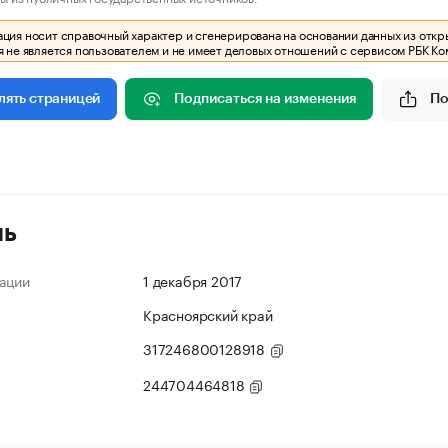
ия носит справочный характер и сгенерирована на основании данных из откр
 не является пользователем и не имеет деловых отношений с сервисом РБК Ко
Подписаться на изменения
По
лять страницей
ль
ации
1 декабря 2017
Красноярский край
317246800128918
244704464818