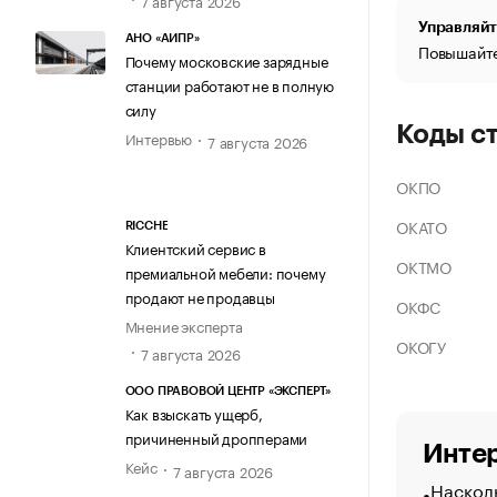
Управляйт
АНО «АИПР»
Повышайте
Почему московские зарядные
станции работают не в полную
силу
Коды с
Интервью
7 августа 2026
ОКПО
ОКАТО
RICCHE
Клиентский сервис в
ОКТМО
премиальной мебели: почему
продают не продавцы
ОКФС
Мнение эксперта
ОКОГУ
7 августа 2026
ООО ПРАВОВОЙ ЦЕНТР «ЭКСПЕРТ»
Как взыскать ущерб,
причиненный дропперами
Интер
Кейс
7 августа 2026
Насколь