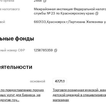
го органа
2468
 налогового
Межрайонная инспекция Федеральной налог
службы № 23 по Красноярскому краю
вой
660133,Красноярск г,Партизана Железняка 
ьные фонды
нный номер СФР
1258785359
еятельности
47.71.1
ОСНОВНОЙ
 по предоставлению прочих
Торговля розничная мужской, жен
ных услуг для бизнеса, не
детской одеждой в специализиро
 другие гру…
магазинах