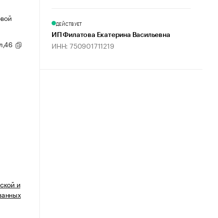
овой
ДЕЙСТВУЕТ
ИП Филатова Екатерина Васильевна
ул,46
ИНН: 750901711219
ской и
ванных