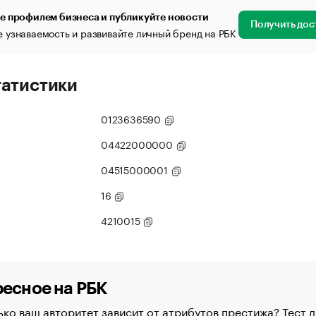
е профилем бизнеса и публикуйте новости
Получить дос
 узнаваемость и развивайте личный бренд на РБК
татистики
0123636590
04422000000
04515000001
16
4210015
есное на РБК
ко ваш авторитет зависит от атрибутов престижа? Тест д