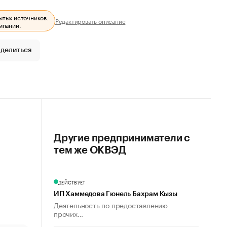
ытых источников.
Редактировать описание
мпании.
делиться
Другие предприниматели с
тем же ОКВЭД
ДЕЙСТВУЕТ
ИП Хаммедова Гюнель Бахрам Кызы
Деятельность по предоставлению
прочих...