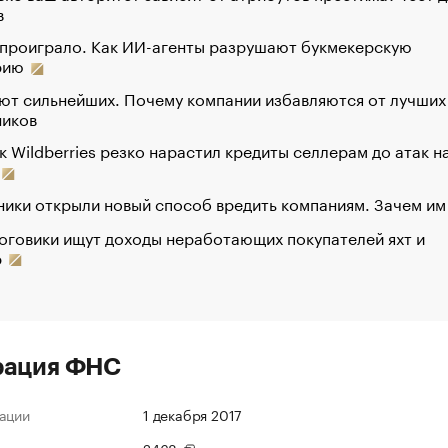
в
 проиграло. Как ИИ-агенты разрушают букмекерскую
рию
ют сильнейших. Почему компании избавляются от лучших
ников
к Wildberries резко нарастил кредиты селлерам до атак н
ики открыли новый способ вредить компаниям. Зачем им
оговики ищут доходы неработающих покупателей яхт и
р
рация ФНС
ации
1 декабря 2017