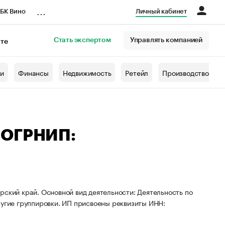
...
БК Вино
Личный кабинет
Стать экспертом
Управлять компанией
кте
азета
жи
Финансы
Недвижимость
Ретейл
Производство
 ОГРНИП:
рский край. Основной вид деятельности: Деятельность по
ругие группировки. ИП присвоены реквизиты ИНН: