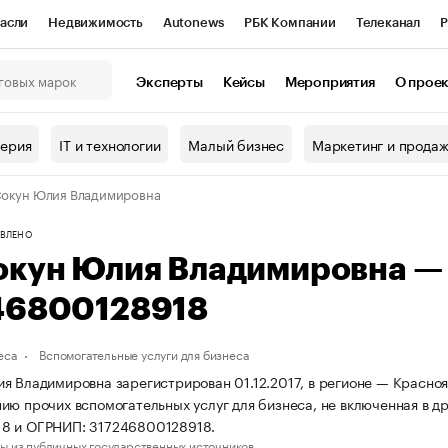
асли
Недвижимость
Autonews
РБК Компании
Телеканал
Р
К Курсы
РБК Life
Тренды
Визионеры
Национальные проекты
Эксперты
Кейсы
Мероприятия
О прое
онный клуб
Исследования
Кредитные рейтинги
Франшизы
Г
терия
IT и технологии
Малый бизнес
Маркетинг и прода
Проверка контрагентов
Политика
Экономика
Бизнес
окун Юлия Владимировна
ы
ВЛЕНО
окун Юлия Владимировна —
46800128918
еса
Вспомогательные услуги для бизнеса
я Владимировна зарегистрирован 01.12.2017, в регионе — Красноя
ию прочих вспомогательных услуг для бизнеса, не включенная в д
8 и ОГРНИП: 317246800128918.
ы из публичных государственных источников.