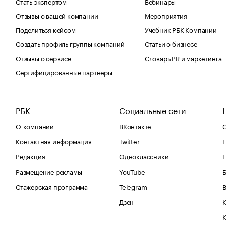
Стать экспертом
Вебинары
Отзывы о вашей компании
Мероприятия
Поделиться кейсом
Учебник РБК Компании
Создать профиль группы компаний
Статьи о бизнесе
Отзывы о сервисе
Словарь PR и маркетинга
Сертифицированные партнеры
РБК
Социальные сети
О компании
ВКонтакте
С
Контактная информация
Twitter
Е
Редакция
Одноклассники
Размещение рекламы
YouTube
Стажерская программа
Telegram
В
Дзен
К