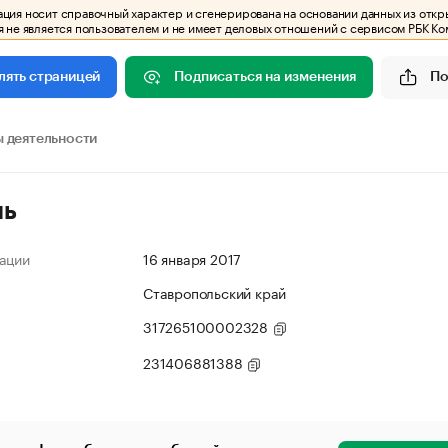
ия носит справочный характер и сгенерирована на основании данных из откр
 не является пользователем и не имеет деловых отношений с сервисом РБК Ко
Подписаться на изменения
По
лять страницей
 деятельности
ль
ации
16 января 2017
Ставропольский край
317265100002328
231406881388