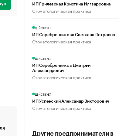
туп
ИП Грилевская Кристина Илгварсовна
Стоматологическая практика
ДЕЙСТВУЕТ
ИП Серебренникова Светлана Петровна
Стоматологическая практика
ДЕЙСТВУЕТ
ИП Серебренников Дмитрий
Александрович
Стоматологическая практика
ДЕЙСТВУЕТ
ИП Успенский Александр Викторович
Стоматологическая практика
ля
«От спорта тело стареет иначе». Как живет глава ко
создавшей GTA
Другие предприниматели в