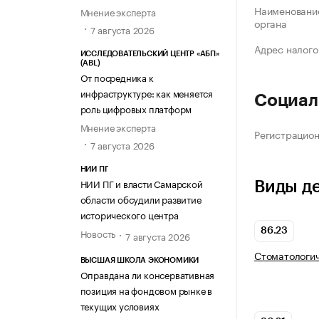
Наименование
Мнение эксперта
органа
7 августа 2026
Адрес налого
ИССЛЕДОВАТЕЛЬСКИЙ ЦЕНТР «АБП»
(ABL)
От посредника к
инфраструктуре: как меняется
Социал
роль цифровых платформ
Мнение эксперта
Регистрацио
7 августа 2026
НИИ ПГ
НИИ ПГ и власти Самарской
Виды д
области обсудили развитие
исторического центра
86.23
Новость
7 августа 2026
Стоматологич
ВЫСШАЯ ШКОЛА ЭКОНОМИКИ
Оправдана ли консервативная
позиция на фондовом рынке в
текущих условиях