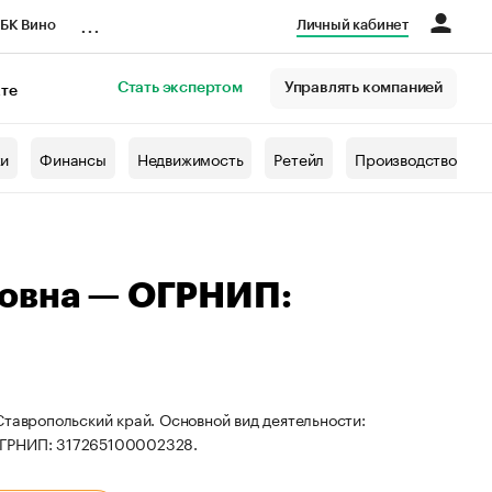
...
БК Вино
Личный кабинет
Стать экспертом
Управлять компанией
кте
азета
жи
Финансы
Недвижимость
Ретейл
Производство
ровна — ОГРНИП:
Ставропольский край. Основной вид деятельности:
ОГРНИП: 317265100002328.