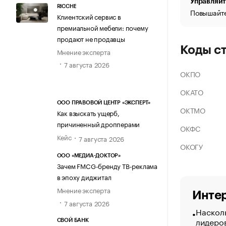
Управляйт
RICCHE
Повышайте
Клиентский сервис в
премиальной мебели: почему
продают не продавцы
Коды с
Мнение эксперта
7 августа 2026
ОКПО
ОКАТО
ООО ПРАВОВОЙ ЦЕНТР «ЭКСПЕРТ»
ОКТМО
Как взыскать ущерб,
причиненный дропперами
ОКФС
Кейс
7 августа 2026
ОКОГУ
ООО «МЕДИА-ДОКТОР»
Зачем FMCG-бренду ТВ-реклама
в эпоху диджитал
Мнение эксперта
Интер
7 августа 2026
Насколь
лидеро
СВОЙ БАНК