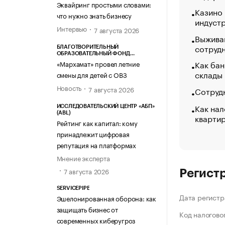
Эквайринг простыми словами:
Казино
что нужно знать бизнесу
индуст
Интервью
7 августа 2026
Выжива
сотруд
БЛАГОТВОРИТЕЛЬНЫЙ
ОБРАЗОВАТЕЛЬНЫЙ ФОНД
«МАРХАМАТ»
Как бан
«Мархамат» провел летние
склады
смены для детей с ОВЗ
Новость
7 августа 2026
Сотрудн
Как нал
ИССЛЕДОВАТЕЛЬСКИЙ ЦЕНТР «АБП»
(ABL)
кварти
Рейтинг как капитал: кому
принадлежит цифровая
репутация на платформах
Мнение эксперта
7 августа 2026
Регист
SERVICEPIPE
Дата регистр
Эшелонированная оборона: как
защищать бизнес от
Код налогово
современных киберугроз