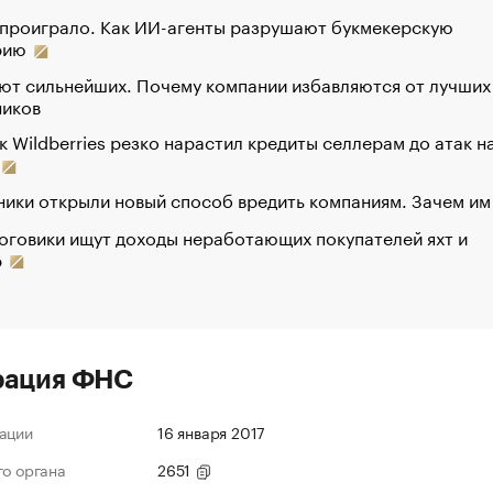
 проиграло. Как ИИ-агенты разрушают букмекерскую
рию
ют сильнейших. Почему компании избавляются от лучших
ников
к Wildberries резко нарастил кредиты селлерам до атак н
ики открыли новый способ вредить компаниям. Зачем им
оговики ищут доходы неработающих покупателей яхт и
р
рация ФНС
ации
16 января 2017
го органа
2651