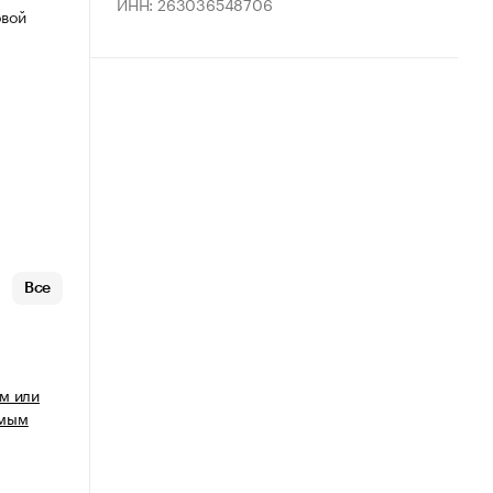
ИНН: 263036548706
овой
Все
м или
имым