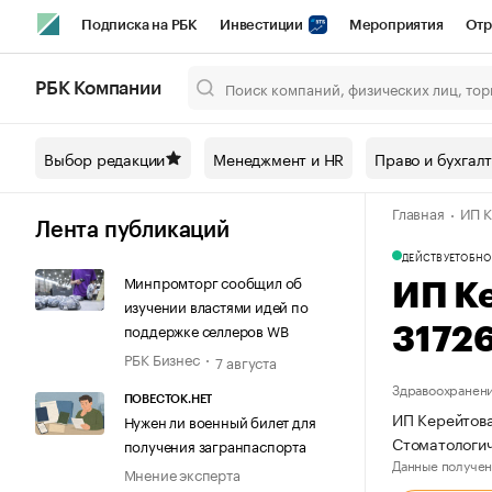
Подписка на РБК
Инвестиции
Мероприятия
Отр
Спорт
Школа управления РБК
РБК Образование
РБ
РБК Компании
Город
Стиль
Крипто
РБК Бизнес-среда
Дискусси
Выбор редакции
Менеджмент и HR
Право и бухгал
Спецпроекты СПб
Конференции СПб
Спецпроекты
Главная
ИП К
Технологии и медиа
Финансы
Рынок наличной валют
Лента публикаций
ДЕЙСТВУЕТ
ОБНО
Минпромторг сообщил об
ИП К
изучении властями идей по
поддержке селлеров WB
3172
РБК Бизнес
7 августа
Здравоохранени
ПОВЕСТОК.НЕТ
ИП Керейтова
Нужен ли военный билет для
Стоматологич
получения загранпаспорта
Данные получен
Мнение эксперта