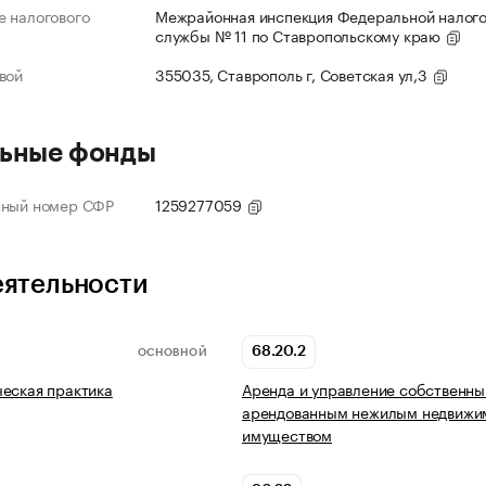
 налогового
Межрайонная инспекция Федеральной налог
службы № 11 по Ставропольскому краю
вой
355035, Ставрополь г, Советская ул,3
ьные фонды
нный номер СФР
1259277059
еятельности
68.20.2
ОСНОВНОЙ
еская практика
Аренда и управление собственны
арендованным нежилым недвиж
имуществом