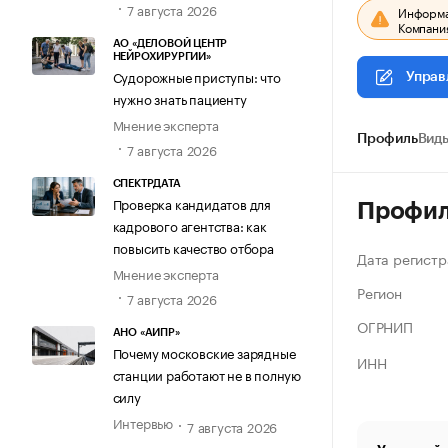
7 августа 2026
Информац
Компания
АО «ДЕЛОВОЙ ЦЕНТР
НЕЙРОХИРУРГИИ»
Судорожные приступы: что
Управ
нужно знать пациенту
Мнение эксперта
Профиль
Виды
7 августа 2026
СПЕКТРДАТА
Проверка кандидатов для
Профи
кадрового агентства: как
повысить качество отбора
Дата регистр
Мнение эксперта
Регион
7 августа 2026
ОГРНИП
АНО «АИПР»
Почему московские зарядные
ИНН
станции работают не в полную
силу
Интервью
7 августа 2026