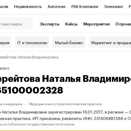
асли
Недвижимость
Autonews
РБК Компании
Телеканал
Р
К Курсы
РБК Life
Тренды
Визионеры
Национальные проекты
Эксперты
Кейсы
Мероприятия
О прое
онный клуб
Исследования
Кредитные рейтинги
Франшизы
Г
терия
IT и технологии
Малый бизнес
Маркетинг и прода
Проверка контрагентов
Политика
Экономика
Бизнес
ерейтова Наталья Владимировна
ы
ВЛЕНО
ерейтова Наталья Владими
65100002328
е и медицина
Медицинская и стоматологическая практика
 Наталья Владимировна зарегистрирован 16.01.2017, в регионе — 
еская практика. ИП присвоены реквизиты ИНН: 231406881388 и 
ы из публичных государственных источников.