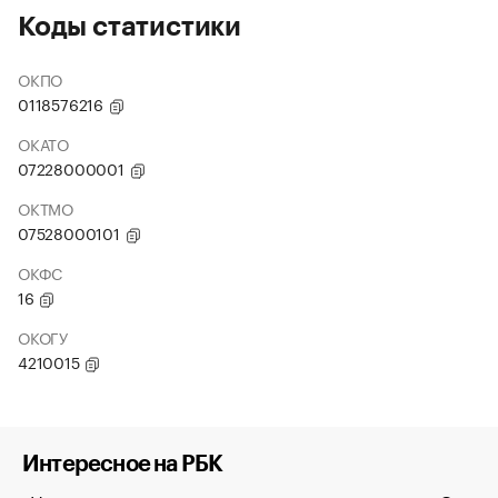
Коды статистики
ОКПО
0118576216
ОКАТО
07228000001
ОКТМО
07528000101
ОКФС
16
ОКОГУ
4210015
Интересное на РБК