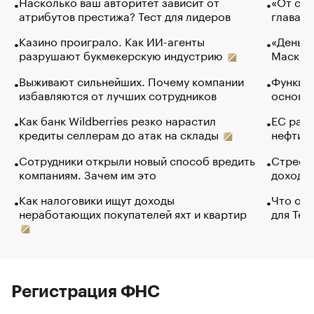
Насколько ваш авторитет зависит от
«От спо
атрибутов престижа? Тест для лидеров
глава к
Казино проиграло. Как ИИ-агенты
«Деньги
разрушают букмекерскую индустрию
Маск в 
Выживают сильнейших. Почему компании
Функции
избавляются от лучших сотрудников
основ э
Как банк Wildberries резко нарастил
ЕС раз
кредиты селлерам до атак на склады
нефти —
Сотрудники открыли новый способ вредить
Стресс 
компаниям. Зачем им это
доходов
Как налоговики ищут доходы
Что обв
неработающих покупателей яхт и квартир
для Tel
Регистрация ФНС