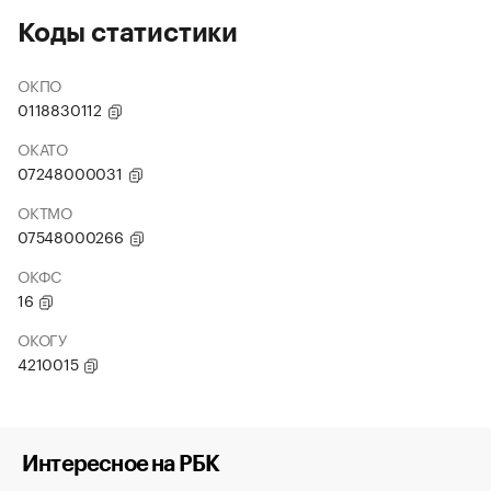
Коды статистики
ОКПО
0118830112
ОКАТО
07248000031
ОКТМО
07548000266
ОКФС
16
ОКОГУ
4210015
Интересное на РБК