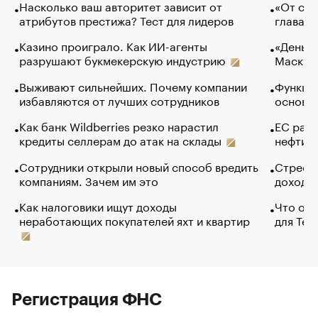
Насколько ваш авторитет зависит от
«От спо
атрибутов престижа? Тест для лидеров
глава к
Казино проиграло. Как ИИ-агенты
«Деньги
разрушают букмекерскую индустрию
Маск в 
Выживают сильнейших. Почему компании
Функции
избавляются от лучших сотрудников
основ э
Как банк Wildberries резко нарастил
ЕС раз
кредиты селлерам до атак на склады
нефти —
Сотрудники открыли новый способ вредить
Стресс 
компаниям. Зачем им это
доходов
Как налоговики ищут доходы
Что обв
неработающих покупателей яхт и квартир
для Tel
Регистрация ФНС