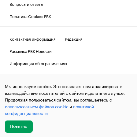
Вопросы и ответы
Политика Cookies РБК
Контактная информация
Редакция
Рассылка РБК Новости
Информация об ограничениях
Правовая информация
О соблюдении авторских прав
Мы используем cookie. Это позволяет нам анализировать
© АО «РОСБИЗНЕСКОНСАЛТИНГ»,
1995–2026.
Сообщения
и материалы информационного агентства «РБК»
взаимодействие посетителей с сайтом и делать его лучше.
(зарегистрировано Федеральной службой по надзору в сфере
Продолжая пользоваться сайтом, вы соглашаетесь с
связи, информационных технологий и массовых
использованием файлов cookie
и
политикой
коммуникаций (Роскомнадзор) 09.12.2015 за номером ИА
№ФС77-63848) сопровождаются пометкой «РБК». Отдельные
конфиденциальности
.
публикации могут содержать информацию,
не предназначенную для пользователей
до 18 лет.
companycardsfeedback@rbc.ru
Понятно
Добавить
Главное
Эксперты
Кейсы
Мероприятия