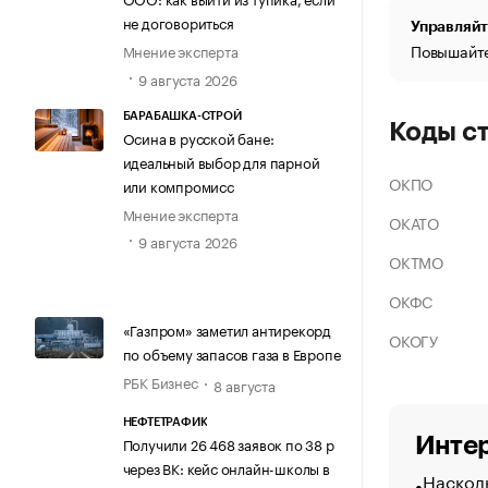
не договориться
Управляйт
Повышайте
Мнение эксперта
9 августа 2026
БАРАБАШКА-СТРОЙ
Коды с
Осина в русской бане:
идеальный выбор для парной
ОКПО
или компромисс
Мнение эксперта
ОКАТО
9 августа 2026
ОКТМО
ОКФС
«Газпром» заметил антирекорд
ОКОГУ
по объему запасов газа в Европе
РБК Бизнес
8 августа
НЕФТЕТРАФИК
Интер
Получили 26 468 заявок по 38 р
через ВК: кейс онлайн-школы в
Насколь