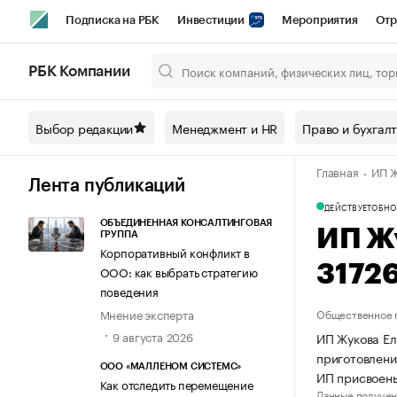
Подписка на РБК
Инвестиции
Мероприятия
Отр
Спорт
Школа управления РБК
РБК Образование
РБ
РБК Компании
Город
Стиль
Крипто
РБК Бизнес-среда
Дискусси
Выбор редакции
Менеджмент и HR
Право и бухгал
Спецпроекты СПб
Конференции СПб
Спецпроекты
Главная
ИП Ж
Технологии и медиа
Финансы
Рынок наличной валют
Лента публикаций
ДЕЙСТВУЕТ
ОБНО
ОБЪЕДИНЕННАЯ КОНСАЛТИНГОВАЯ
ИП Ж
ГРУППА
Корпоративный конфликт в
3172
ООО: как выбрать стратегию
поведения
Мнение эксперта
Общественное 
9 августа 2026
ИП Жукова Ел
приготовлени
ООО «МАЛЛЕНОМ СИСТЕМС»
ИП присвоен
Как отследить перемещение
Данные получен