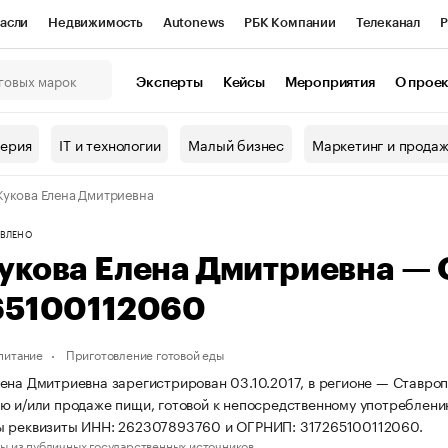
асли
Недвижимость
Autonews
РБК Компании
Телеканал
Р
К Курсы
РБК Life
Тренды
Визионеры
Национальные проекты
Эксперты
Кейсы
Мероприятия
О прое
онный клуб
Исследования
Кредитные рейтинги
Франшизы
Г
терия
IT и технологии
Малый бизнес
Маркетинг и прода
Проверка контрагентов
Политика
Экономика
Бизнес
укова Елена Дмитриевна
ы
ВЛЕНО
укова Елена Дмитриевна —
65100112060
питание
Приготовление готовой еды
ена Дмитриевна зарегистрирован 03.10.2017, в регионе — Ставроп
ю и/или продаже пищи, готовой к непосредственному употреблению
ы реквизиты ИНН: 262307893760 и ОГРНИП: 317265100112060.
ы из публичных государственных источников.