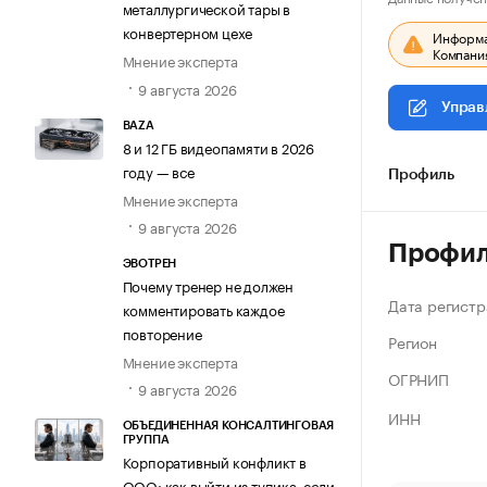
металлургической тары в
конвертерном цехе
Информац
Компания
Мнение эксперта
9 августа 2026
Управ
BAZA
8 и 12 ГБ видеопамяти в 2026
году — все
Профиль
Мнение эксперта
9 августа 2026
Профи
ЭВОТРЕН
Почему тренер не должен
Дата регистр
комментировать каждое
повторение
Регион
Мнение эксперта
ОГРНИП
9 августа 2026
ИНН
ОБЪЕДИНЕННАЯ КОНСАЛТИНГОВАЯ
ГРУППА
Корпоративный конфликт в
ООО: как выйти из тупика, если