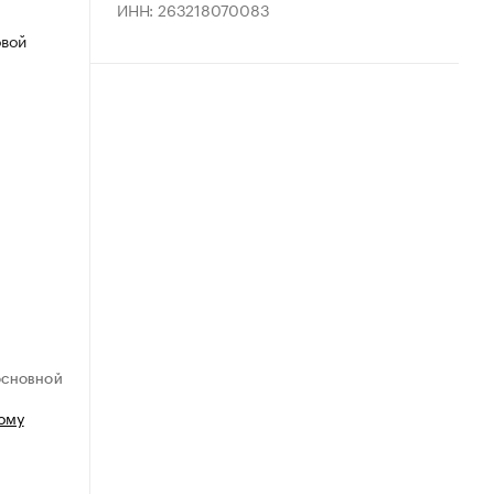
ИНН: 263218070083
овой
ОСНОВНОЙ
ому