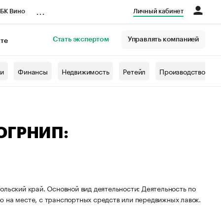
...
БК Вино
Личный кабинет
Стать экспертом
Управлять компанией
кте
азета
жи
Финансы
Недвижимость
Ретейл
Производство
 ОГРНИП:
ольский край. Основной вид деятельности: Деятельность по
 на месте, с транспортных средств или передвижных лавок.