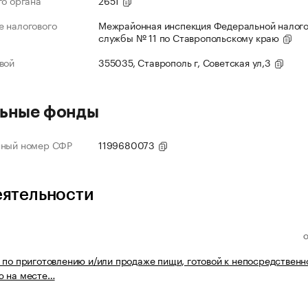
го органа
2651
 налогового
Межрайонная инспекция Федеральной налог
службы № 11 по Ставропольскому краю
вой
355035, Ставрополь г, Советская ул,3
ьные фонды
нный номер СФР
1199680073
еятельности
 по приготовлению и/или продаже пищи, готовой к непосредственн
ю на месте…