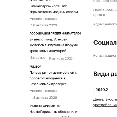
Код налогово
ЗЕЛЁНЫЙ ЛИСТ
Гипоаллергенность: что
Наименование
скрывается за модным словом
органа
Мнение эксперта
Адрес налого
8 августа 2026
АССОЦИАЦИЯ ПРЕДПРИНИМАТЕЛЕЙ
Бизнес-спикер Алексей
Социал
Жолобов выступил на Форуме
креативных индустрий
Регистрацио
Интервью
8 августа 2026
RULIZOR
Почему рынок автомобилей с
Виды д
пробегом нуждается в
независимой проверке
Мнение эксперта
56.10.2
8 августа 2026
Деятельность
употреблени
«НОВЫЕ ГОРИЗОНТЫ»
Новые Горизонты обеспечили
пресс-поддержку в СМИ бренду