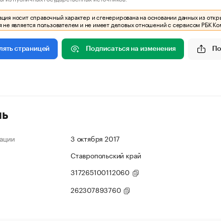
ия носит справочный характер и сгенерирована на основании данных из откр
 не является пользователем и не имеет деловых отношений с сервисом РБК Ко
Подписаться на изменения
По
лять страницей
ль
ации
3 октября 2017
Ставропольский край
317265100112060
262307893760