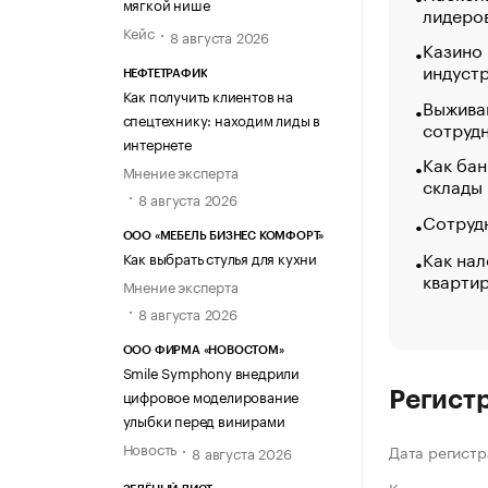
мягкой нише
лидеро
Кейс
8 августа 2026
Казино
индуст
НЕФТЕТРАФИК
Как получить клиентов на
Выжива
спецтехнику: находим лиды в
сотруд
интернете
Как бан
Мнение эксперта
склады
8 августа 2026
Сотрудн
ООО «МЕБЕЛЬ БИЗНЕС КОМФОРТ»
Как нал
Как выбрать стулья для кухни
кварти
Мнение эксперта
8 августа 2026
ООО ФИРМА «НОВОСТОМ»
Smile Symphony внедрили
цифровое моделирование
Регист
улыбки перед винирами
Новость
Дата регистр
8 августа 2026