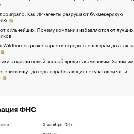
в
 проиграло. Как ИИ-агенты разрушают букмекерскую
рию
ют сильнейших. Почему компании избавляются от лучших
ников
к Wildberries резко нарастил кредиты селлерам до атак н
ики открыли новый способ вредить компаниям. Зачем им
оговики ищут доходы неработающих покупателей яхт и
р
рация ФНС
ации
3 октября 2017