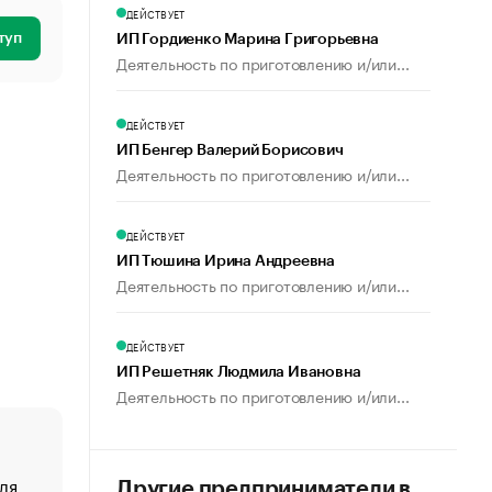
ДЕЙСТВУЕТ
туп
ИП Гордиенко Марина Григорьевна
Деятельность по приготовлению и/или...
ДЕЙСТВУЕТ
ИП Бенгер Валерий Борисович
Деятельность по приготовлению и/или...
ДЕЙСТВУЕТ
ИП Тюшина Ирина Андреевна
Деятельность по приготовлению и/или...
ДЕЙСТВУЕТ
ИП Решетняк Людмила Ивановна
Деятельность по приготовлению и/или...
ля
«От спорта тело стареет иначе». Как живет глава ко
Другие предприниматели в