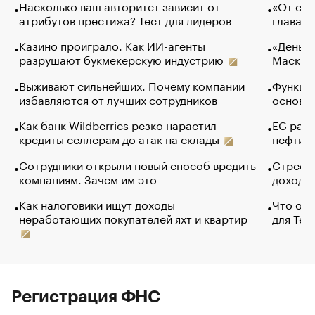
Насколько ваш авторитет зависит от
«От спо
атрибутов престижа? Тест для лидеров
глава к
Казино проиграло. Как ИИ-агенты
«Деньги
разрушают букмекерскую индустрию
Маск в 
Выживают сильнейших. Почему компании
Функции
избавляются от лучших сотрудников
основ э
Как банк Wildberries резко нарастил
ЕС раз
кредиты селлерам до атак на склады
нефти —
Сотрудники открыли новый способ вредить
Стресс 
компаниям. Зачем им это
доходов
Как налоговики ищут доходы
Что обв
неработающих покупателей яхт и квартир
для Tel
Регистрация ФНС