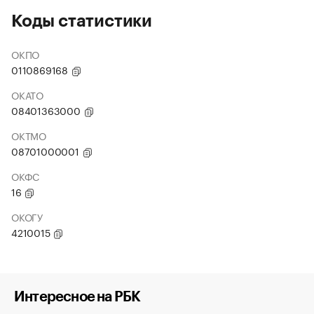
Коды статистики
ОКПО
0110869168
ОКАТО
08401363000
ОКТМО
08701000001
ОКФС
16
ОКОГУ
4210015
Интересное на РБК