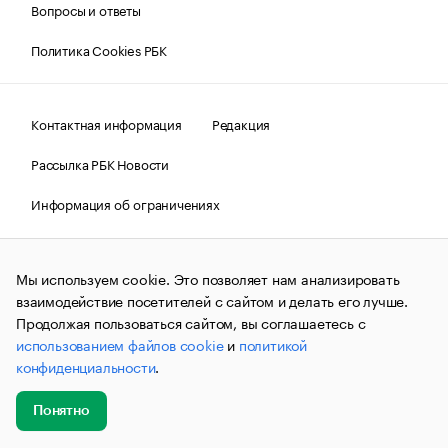
Вопросы и ответы
Политика Cookies РБК
Контактная информация
Редакция
Рассылка РБК Новости
Информация об ограничениях
Правовая информация
О соблюдении авторских прав
Мы используем cookie. Это позволяет нам анализировать
© АО «РОСБИЗНЕСКОНСАЛТИНГ»,
1995–2026.
Сообщения
и материалы информационного агентства «РБК»
взаимодействие посетителей с сайтом и делать его лучше.
(зарегистрировано Федеральной службой по надзору в сфере
Продолжая пользоваться сайтом, вы соглашаетесь с
связи, информационных технологий и массовых
использованием файлов cookie
и
политикой
коммуникаций (Роскомнадзор) 09.12.2015 за номером ИА
№ФС77-63848) сопровождаются пометкой «РБК». Отдельные
конфиденциальности
.
публикации могут содержать информацию,
не предназначенную для пользователей
до 18 лет.
companycardsfeedback@rbc.ru
Понятно
Добавить
Главное
Эксперты
Кейсы
Мероприятия