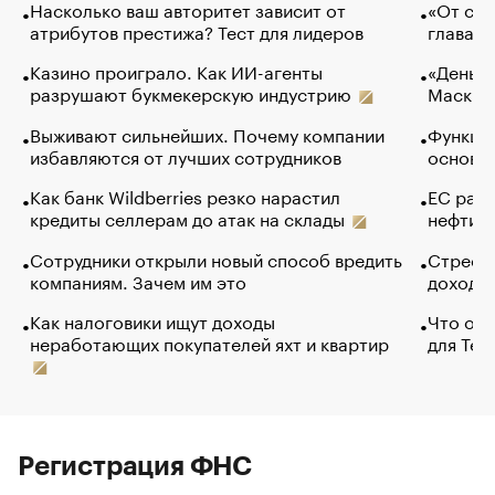
Насколько ваш авторитет зависит от
«От спо
атрибутов престижа? Тест для лидеров
глава к
Казино проиграло. Как ИИ-агенты
«Деньги
разрушают букмекерскую индустрию
Маск в 
Выживают сильнейших. Почему компании
Функции
избавляются от лучших сотрудников
основ э
Как банк Wildberries резко нарастил
ЕС раз
кредиты селлерам до атак на склады
нефти —
Сотрудники открыли новый способ вредить
Стресс 
компаниям. Зачем им это
доходов
Как налоговики ищут доходы
Что обв
неработающих покупателей яхт и квартир
для Tel
Регистрация ФНС