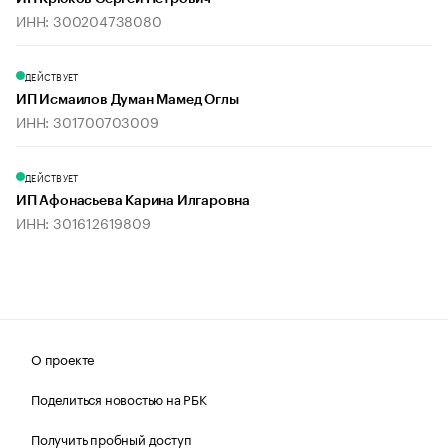
ИНН: 300204738080
ДЕЙСТВУЕТ
ИП Исмаилов Думан Мамед Оглы
ИНН: 301700703009
ДЕЙСТВУЕТ
ИП Афонасьева Карина Илгаровна
ИНН: 301612619809
О проекте
Поделиться новостью на РБК
Получить пробный доступ