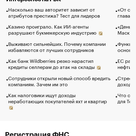
Насколько ваш авторитет зависит от
«От спо
атрибутов престижа? Тест для лидеров
глава к
Казино проиграло. Как ИИ-агенты
«Деньги
разрушают букмекерскую индустрию
Маск в 
Выживают сильнейших. Почему компании
Функции
избавляются от лучших сотрудников
основ э
Как банк Wildberries резко нарастил
ЕС раз
кредиты селлерам до атак на склады
нефти —
Сотрудники открыли новый способ вредить
Стресс 
компаниям. Зачем им это
доходов
Как налоговики ищут доходы
Что обв
неработающих покупателей яхт и квартир
для Tel
Регистрация ФНС