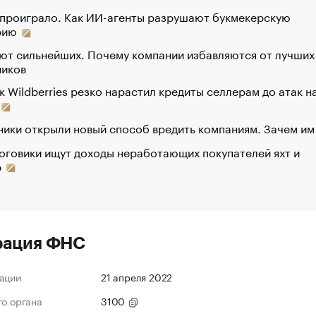
 проиграло. Как ИИ-агенты разрушают букмекерскую
рию
ют сильнейших. Почему компании избавляются от лучших
ников
к Wildberries резко нарастил кредиты селлерам до атак н
ики открыли новый способ вредить компаниям. Зачем им
оговики ищут доходы неработающих покупателей яхт и
р
рация ФНС
ации
21 апреля 2022
го органа
3100