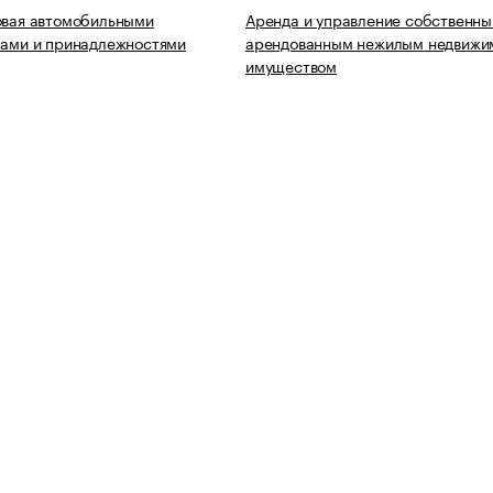
овая автомобильными
Аренда и управление собственны
лами и принадлежностями
арендованным нежилым недвиж
имуществом