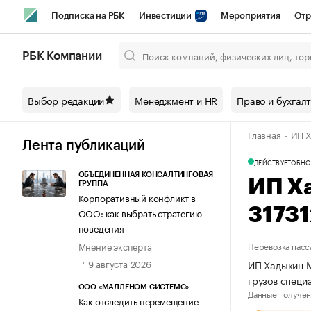
Подписка на РБК
Инвестиции
Мероприятия
Отр
Спорт
Школа управления РБК
РБК Образование
РБ
РБК Компании
Город
Стиль
Крипто
РБК Бизнес-среда
Дискусси
Выбор редакции
Менеджмент и HR
Право и бухгал
Спецпроекты СПб
Конференции СПб
Спецпроекты
Главная
ИП Х
Технологии и медиа
Финансы
Рынок наличной валют
Лента публикаций
ДЕЙСТВУЕТ
ОБНО
ОБЪЕДИНЕННАЯ КОНСАЛТИНГОВАЯ
ИП Х
ГРУППА
Корпоративный конфликт в
3173
ООО: как выбрать стратегию
поведения
Мнение эксперта
Перевозка пасс
9 августа 2026
ИП Хадыкин М
грузов спец
ООО «МАЛЛЕНОМ СИСТЕМС»
Данные получен
Как отследить перемещение