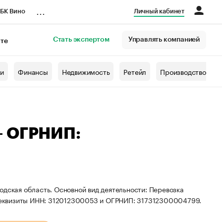
...
БК Вино
Личный кабинет
Стать экспертом
Управлять компанией
кте
азета
жи
Финансы
Недвижимость
Ретейл
Производство
— ОГРНИП:
одская область. Основной вид деятельности: Перевозка
реквизиты ИНН: 312012300053 и ОГРНИП: 317312300004799.