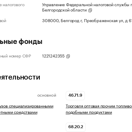
 налогового
Управление Федеральной налоговой службы 
Белгородской области
вой
308000, Белгород г, Преображенская ул, д 6
ьные фонды
нный номер СФР
1221242355
еятельности
46.71.9
ОСНОВНОЙ
узов специализированными
Торговля оптовая прочим топливо
ртными средствами
подобными продуктами
68.20.2