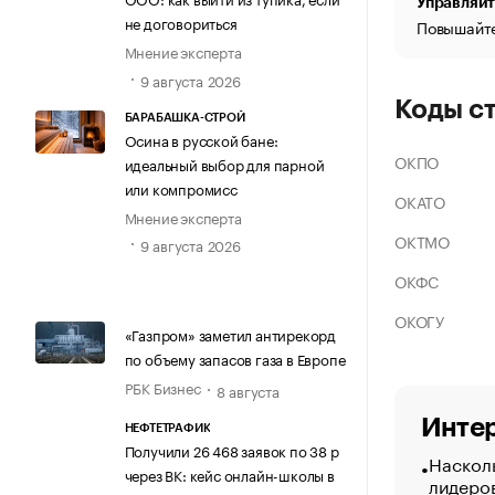
Управляйт
не договориться
Повышайте
Мнение эксперта
9 августа 2026
Коды с
БАРАБАШКА-СТРОЙ
Осина в русской бане:
ОКПО
идеальный выбор для парной
или компромисс
ОКАТО
Мнение эксперта
ОКТМО
9 августа 2026
ОКФС
ОКОГУ
«Газпром» заметил антирекорд
по объему запасов газа в Европе
РБК Бизнес
8 августа
Интер
НЕФТЕТРАФИК
Получили 26 468 заявок по 38 р
Насколь
через ВК: кейс онлайн-школы в
лидеро