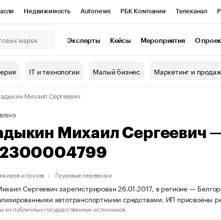
асли
Недвижимость
Autonews
РБК Компании
Телеканал
Р
К Курсы
РБК Life
Тренды
Визионеры
Национальные проекты
Эксперты
Кейсы
Мероприятия
О прое
онный клуб
Исследования
Кредитные рейтинги
Франшизы
Г
терия
IT и технологии
Малый бизнес
Маркетинг и прода
Проверка контрагентов
Политика
Экономика
Бизнес
адыкин Михаил Сергеевич
ы
ВЛЕНО
адыкин Михаил Сергеевич 
12300004799
ажиров и грузов
Грузовые перевозки
ихаил Сергеевич зарегистрирован 26.01.2017, в регионе — Белгор
иализированными автотранспортными средствами. ИП присвоены 
ы из публичных государственных источников.