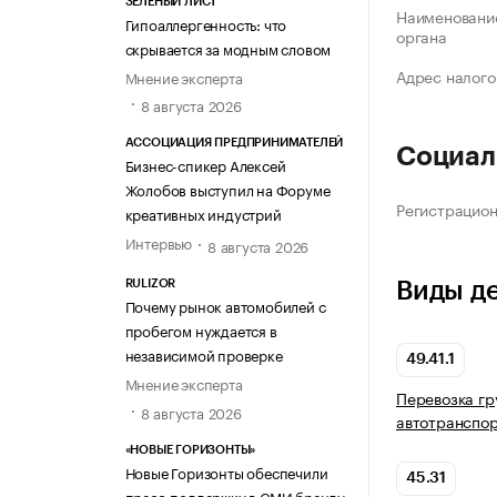
ЗЕЛЁНЫЙ ЛИСТ
Наименование
Гипоаллергенность: что
органа
скрывается за модным словом
Адрес налого
Мнение эксперта
8 августа 2026
АССОЦИАЦИЯ ПРЕДПРИНИМАТЕЛЕЙ
Социал
Бизнес-спикер Алексей
Жолобов выступил на Форуме
Регистрацио
креативных индустрий
Интервью
8 августа 2026
Виды д
RULIZOR
Почему рынок автомобилей с
пробегом нуждается в
независимой проверке
49.41.1
Мнение эксперта
Перевозка гр
8 августа 2026
автотранспо
«НОВЫЕ ГОРИЗОНТЫ»
Новые Горизонты обеспечили
45.31
пресс-поддержку в СМИ бренду