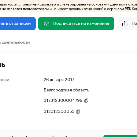
ия носит справочный характер и сгенерирована на основании данных из откр
 не является пользователем и не имеет деловых отношений с сервисом РБК Ко
Подписаться на изменения
По
лять страницей
 деятельности
ль
ации
26 января 2017
Белгородская область
317312300004799
312012300053