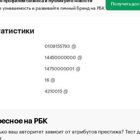
е профилем бизнеса и публикуйте новости
Получить дос
 узнаваемость и развивайте личный бренд на РБК
татистики
0109155793
14450000000
14750000001
16
4210015
есное на РБК
ко ваш авторитет зависит от атрибутов престижа? Тест д
в