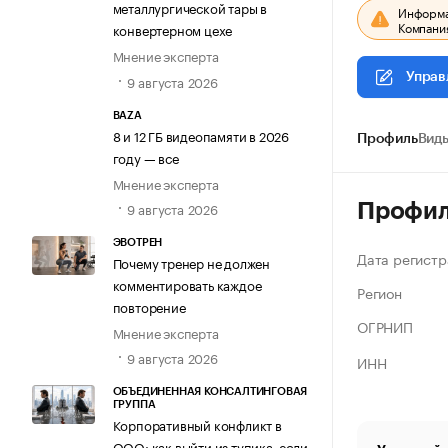
металлургической тары в
Информац
Компания
конвертерном цехе
Мнение эксперта
Управ
9 августа 2026
BAZA
8 и 12 ГБ видеопамяти в 2026
Профиль
Виды
году — все
Мнение эксперта
9 августа 2026
Профи
ЭВОТРЕН
Дата регистр
Почему тренер не должен
комментировать каждое
Регион
повторение
ОГРНИП
Мнение эксперта
9 августа 2026
ИНН
ОБЪЕДИНЕННАЯ КОНСАЛТИНГОВАЯ
ГРУППА
Корпоративный конфликт в
ООО: как выйти из тупика, если