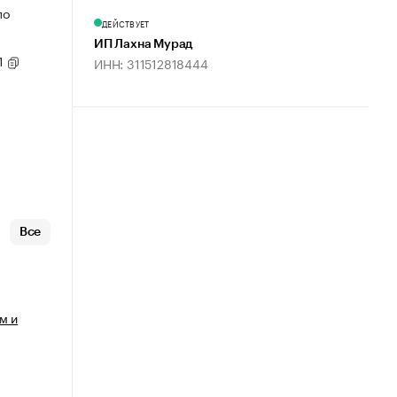
по
ДЕЙСТВУЕТ
ИП Лахна Мурад
1
ИНН: 311512818444
Все
м и