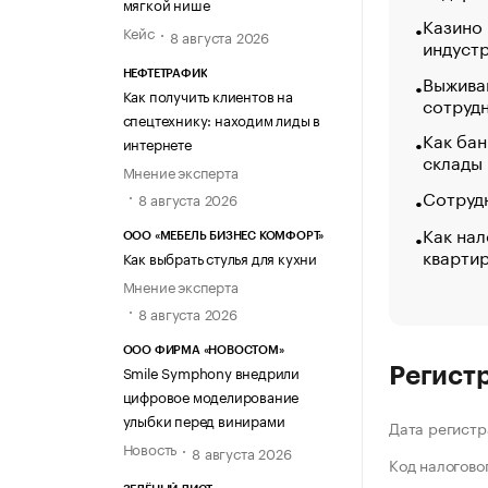
мягкой нише
Казино
Кейс
8 августа 2026
индуст
НЕФТЕТРАФИК
Выжива
Как получить клиентов на
сотруд
спецтехнику: находим лиды в
Как бан
интернете
склады
Мнение эксперта
Сотрудн
8 августа 2026
Как нал
ООО «МЕБЕЛЬ БИЗНЕС КОМФОРТ»
кварти
Как выбрать стулья для кухни
Мнение эксперта
8 августа 2026
ООО ФИРМА «НОВОСТОМ»
Smile Symphony внедрили
Регист
цифровое моделирование
улыбки перед винирами
Дата регистр
Новость
8 августа 2026
Код налогово