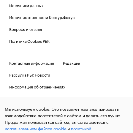
Источники данных
Источник отчетности Контур.Фокус
Вопросы и ответы
Политика Cookies РБК
Контактная информация
Редакция
Рассылка РБК Новости
Информация об ограничениях
Правовая информация
О соблюдении авторских прав
Мы используем cookie. Это позволяет нам анализировать
© АО «РОСБИЗНЕСКОНСАЛТИНГ»,
1995–2026.
Сообщения
и материалы информационного агентства «РБК»
взаимодействие посетителей с сайтом и делать его лучше.
(зарегистрировано Федеральной службой по надзору в сфере
Продолжая пользоваться сайтом, вы соглашаетесь с
связи, информационных технологий и массовых
использованием файлов cookie
и
политикой
коммуникаций (Роскомнадзор) 09.12.2015 за номером ИА