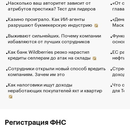
Насколько ваш авторитет зависит от
«От спо
атрибутов престижа? Тест для лидеров
глава к
Казино проиграло. Как ИИ-агенты
«Деньги
разрушают букмекерскую индустрию
Маск в 
Выживают сильнейших. Почему компании
Функции
избавляются от лучших сотрудников
основ э
Как банк Wildberries резко нарастил
ЕС раз
кредиты селлерам до атак на склады
нефти —
Сотрудники открыли новый способ вредить
Стресс 
компаниям. Зачем им это
доходов
Как налоговики ищут доходы
Что обв
неработающих покупателей яхт и квартир
для Tel
Регистрация ФНС