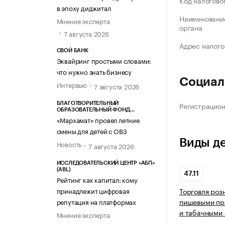
Код налогово
в эпоху диджитал
Наименование
Мнение эксперта
органа
7 августа 2026
Адрес налого
СВОЙ БАНК
Эквайринг простыми словами:
что нужно знать бизнесу
Социал
Интервью
7 августа 2026
Регистрацио
БЛАГОТВОРИТЕЛЬНЫЙ
ОБРАЗОВАТЕЛЬНЫЙ ФОНД
«МАРХАМАТ»
«Мархамат» провел летние
смены для детей с ОВЗ
Виды д
Новость
7 августа 2026
ИССЛЕДОВАТЕЛЬСКИЙ ЦЕНТР «АБП»
(ABL)
47.11
Рейтинг как капитал: кому
принадлежит цифровая
Торговля роз
пищевыми про
репутация на платформах
и табачными 
Мнение эксперта