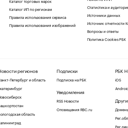
Каталог торговых марок
Статистика и аудитори
Каталог ИП по регионам
Источники данных
Правила использования сервиса
Источник отчетности 
Правила использования изображений
Вопросы и ответы
Политика Cookies РБК
Новости регионов
Подписки
РБК Н
анкт-Петербург и область
Подписка на РБК
iOS
катеринбург
Androi
Уведомления
Новосибирск
Други
RSS Новости
Башкортостан
Оповещения RBC.ru
Домены
ологодская область
Рег.об
Калининград
Рег.ре