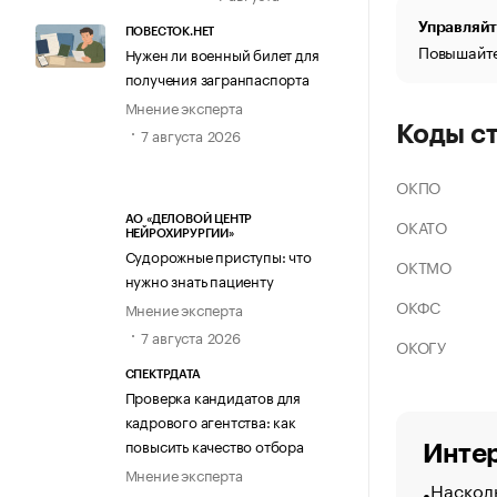
Управляйт
ПОВЕСТОК.НЕТ
Повышайте
Нужен ли военный билет для
получения загранпаспорта
Мнение эксперта
Коды с
7 августа 2026
ОКПО
АО «ДЕЛОВОЙ ЦЕНТР
ОКАТО
НЕЙРОХИРУРГИИ»
Судорожные приступы: что
ОКТМО
нужно знать пациенту
ОКФС
Мнение эксперта
7 августа 2026
ОКОГУ
СПЕКТРДАТА
Проверка кандидатов для
кадрового агентства: как
повысить качество отбора
Интер
Мнение эксперта
Насколь