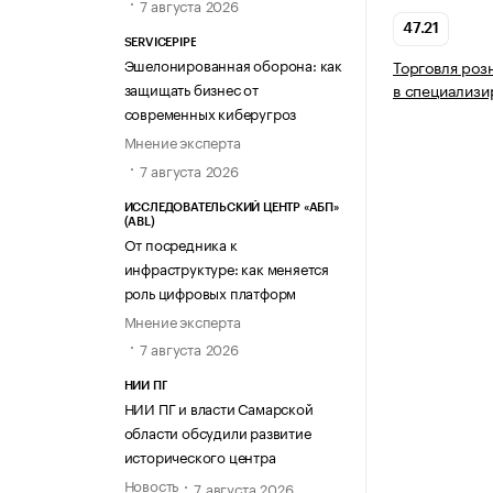
7 августа 2026
47.21
SERVICEPIPE
Эшелонированная оборона: как
Торговля роз
защищать бизнес от
в специализи
современных киберугроз
Мнение эксперта
7 августа 2026
ИССЛЕДОВАТЕЛЬСКИЙ ЦЕНТР «АБП»
(ABL)
От посредника к
инфраструктуре: как меняется
роль цифровых платформ
Мнение эксперта
7 августа 2026
НИИ ПГ
НИИ ПГ и власти Самарской
области обсудили развитие
исторического центра
Новость
7 августа 2026