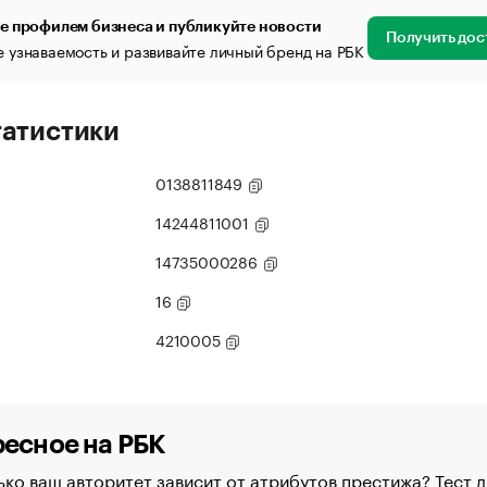
е профилем бизнеса и публикуйте новости
Получить дос
 узнаваемость и развивайте личный бренд на РБК
татистики
0138811849
14244811001
14735000286
16
4210005
есное на РБК
ко ваш авторитет зависит от атрибутов престижа? Тест д