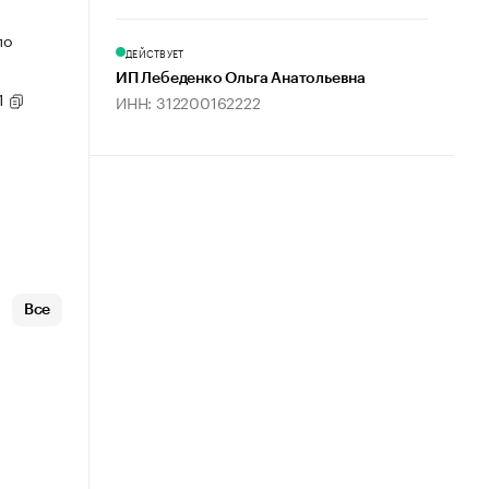
по
ДЕЙСТВУЕТ
ИП Лебеденко Ольга Анатольевна
1
ИНН: 312200162222
Все