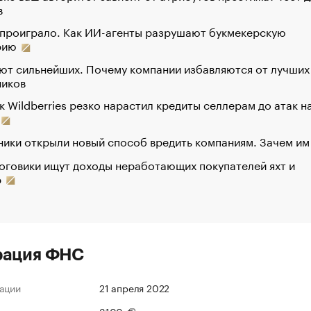
в
 проиграло. Как ИИ-агенты разрушают букмекерскую
рию
ют сильнейших. Почему компании избавляются от лучших
ников
к Wildberries резко нарастил кредиты селлерам до атак н
ики открыли новый способ вредить компаниям. Зачем им
оговики ищут доходы неработающих покупателей яхт и
р
рация ФНС
ации
21 апреля 2022