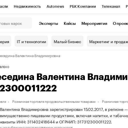
асли
Недвижимость
Autonews
РБК Компании
Телеканал
Р
К Курсы
РБК Life
Тренды
Визионеры
Национальные проекты
Эксперты
Кейсы
Мероприятия
О прое
онный клуб
Исследования
Кредитные рейтинги
Франшизы
Г
терия
IT и технологии
Малый бизнес
Маркетинг и прода
Проверка контрагентов
Политика
Экономика
Бизнес
еседина Валентина Владимировна
ы
ВЛЕНО
еседина Валентина Владим
12300011222
овля
Розничная торговля продовольственными товарами
Розничная торг
Валентина Владимировна зарегистрирован 15.02.2017, в регионе —
еимущественно пищевыми продуктами, включая напитки, и табачн
квизиты ИНН: 311402418644 и ОГРНИП: 317312300011222.
ы из публичных государственных источников.