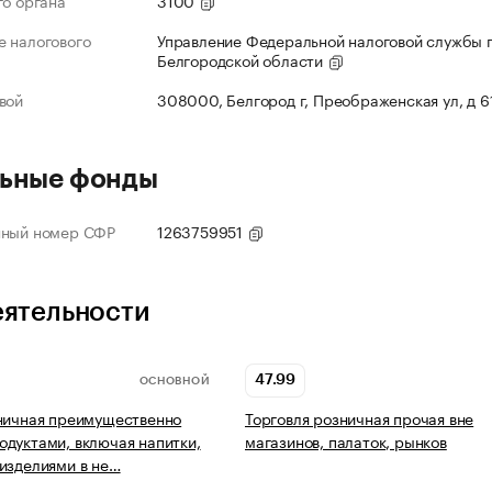
го органа
3100
 налогового
Управление Федеральной налоговой службы 
Белгородской области
вой
308000, Белгород г, Преображенская ул, д 6
ьные фонды
нный номер СФР
1263759951
еятельности
47.99
ОСНОВНОЙ
ничная преимущественно
Торговля розничная прочая вне
дуктами, включая напитки,
магазинов, палаток, рынков
изделиями в не…