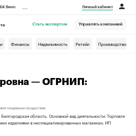
...
БК Вино
Личный кабинет
Стать экспертом
Управлять компанией
кте
азета
жи
Финансы
Недвижимость
Ретейл
Производство
ировна — ОГРНИП:
овля пищевыми продуктами
 Белгородская область. Основной вид деятельности: Торговля
ыми изделиями в неспециализированных магазинах. ИП