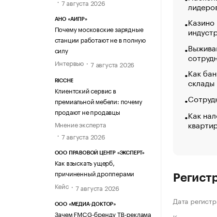
7 августа 2026
лидеро
Казино
АНО «АИПР»
Почему московские зарядные
индуст
станции работают не в полную
Выжива
силу
сотруд
Интервью
7 августа 2026
Как бан
склады
RICCHE
Клиентский сервис в
Сотрудн
премиальной мебели: почему
продают не продавцы
Как нал
кварти
Мнение эксперта
7 августа 2026
ООО ПРАВОВОЙ ЦЕНТР «ЭКСПЕРТ»
Как взыскать ущерб,
причиненный дропперами
Регист
Кейс
7 августа 2026
Дата регистр
ООО «МЕДИА-ДОКТОР»
Зачем FMCG-бренду ТВ-реклама