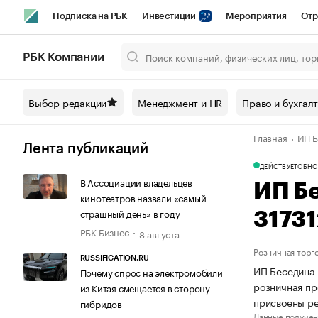
Подписка на РБК
Инвестиции
Мероприятия
Отр
Спорт
Школа управления РБК
РБК Образование
РБ
РБК Компании
Город
Стиль
Крипто
РБК Бизнес-среда
Дискусси
Выбор редакции
Менеджмент и HR
Право и бухгал
Спецпроекты СПб
Конференции СПб
Спецпроекты
Главная
ИП Б
Технологии и медиа
Финансы
Рынок наличной валют
Лента публикаций
ДЕЙСТВУЕТ
ОБНО
В Ассоциации владельцев
ИП Б
кинотеатров назвали «самый
страшный день» в году
3173
РБК Бизнес
8 августа
Розничная торг
RUSSIFICATION.RU
ИП Беседина 
Почему спрос на электромобили
розничная пр
из Китая смещается в сторону
присвоены ре
гибридов
Данные получен