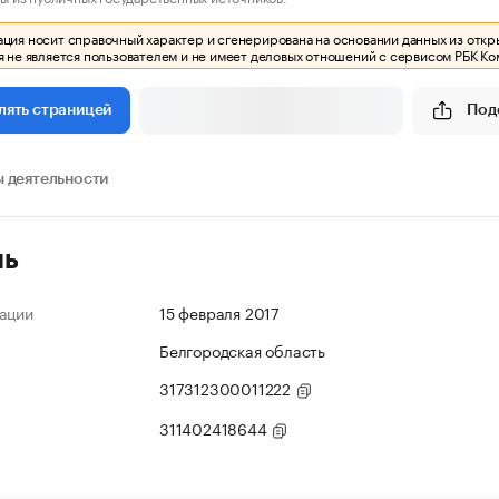
ия носит справочный характер и сгенерирована на основании данных из откр
 не является пользователем и не имеет деловых отношений с сервисом РБК Ко
Под
лять страницей
 деятельности
ль
ации
15 февраля 2017
Белгородская область
317312300011222
311402418644