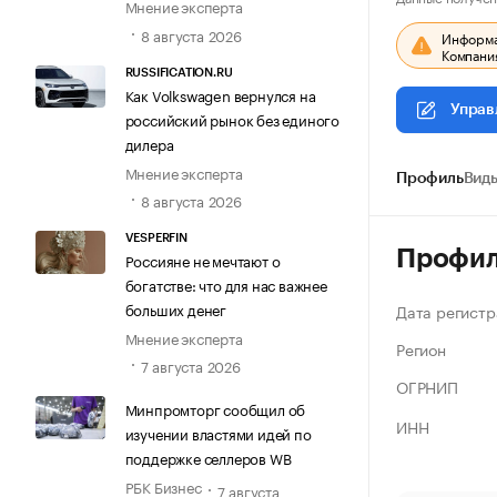
Мнение эксперта
8 августа 2026
Информац
Компания
RUSSIFICATION.RU
Как Volkswagen вернулся на
Управ
российский рынок без единого
дилера
Мнение эксперта
Профиль
Виды
8 августа 2026
VESPERFIN
Профи
Россияне не мечтают о
богатстве: что для нас важнее
больших денег
Дата регистр
Мнение эксперта
Регион
7 августа 2026
ОГРНИП
Минпромторг сообщил об
ИНН
изучении властями идей по
поддержке селлеров WB
РБК Бизнес
7 августа