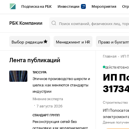
Подписка на РБК
Инвестиции
Мероприятия
Отр
Спорт
Школа управления РБК
РБК Образование
РБ
РБК Компании
Город
Стиль
Крипто
РБК Бизнес-среда
Дискусси
Выбор редакции
Менеджмент и HR
Право и бухгал
Спецпроекты СПб
Конференции СПб
Спецпроекты
Главная
ИП П
Технологии и медиа
Финансы
Рынок наличной валют
Лента публикаций
ДЕЙСТВУЕТ
ОБНО
ТИССУРА
ИП П
Этичное производство шерсти и
шелка: как меняются стандарты
3173
индустрии
Мнение эксперта
Строительство
7 августа 2026
ИП Полосатов
электромонт
СТАНДАРТ ГРУПП
Реконструкция сетей без
Данные получен
остановки: как модернизируют