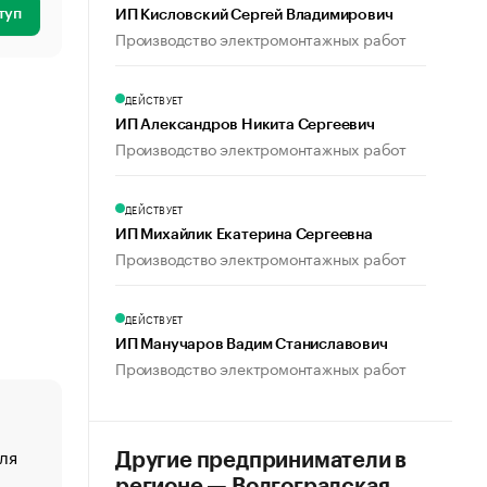
туп
ИП Кисловский Сергей Владимирович
Производство электромонтажных работ
ДЕЙСТВУЕТ
ИП Александров Никита Сергеевич
Производство электромонтажных работ
ДЕЙСТВУЕТ
ИП Михайлик Екатерина Сергеевна
Производство электромонтажных работ
ДЕЙСТВУЕТ
ИП Манучаров Вадим Станиславович
Производство электромонтажных работ
ля
«От спорта тело стареет иначе». Как живет глава ко
Другие предприниматели в
создавшей GTA