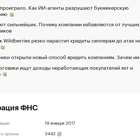
 проиграло. Как ИИ-агенты разрушают букмекерскую
рию
ют сильнейших. Почему компании избавляются от лучших
ников
к Wildberries резко нарастил кредиты селлерам до атак н
ики открыли новый способ вредить компаниям. Зачем им
оговики ищут доходы неработающих покупателей яхт и
р
рация ФНС
ации
19 января 2017
го органа
3443