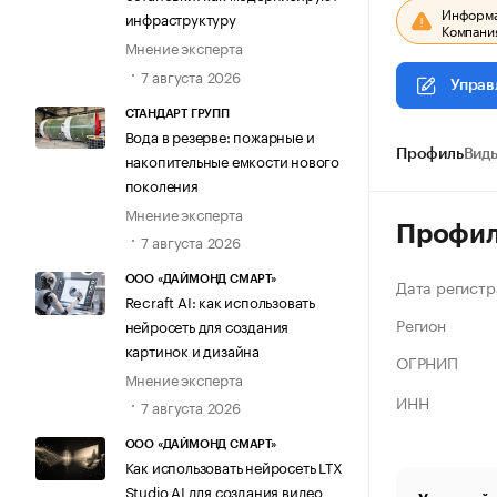
Информац
инфраструктуру
Компания
Мнение эксперта
7 августа 2026
Управ
СТАНДАРТ ГРУПП
Вода в резерве: пожарные и
Профиль
Виды
накопительные емкости нового
поколения
Мнение эксперта
Профи
7 августа 2026
ООО «ДАЙМОНД СМАРТ»
Дата регистр
Recraft AI: как использовать
Регион
нейросеть для создания
картинок и дизайна
ОГРНИП
Мнение эксперта
ИНН
7 августа 2026
ООО «ДАЙМОНД СМАРТ»
Как использовать нейросеть LTX
Studio AI для создания видео