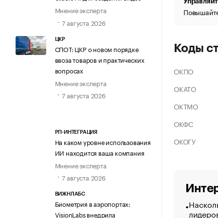
Управляйт
Мнение эксперта
Повышайте
7 августа 2026
ЦКР
Коды с
СПОТ: ЦКР о новом порядке
ввоза товаров и практических
вопросах
ОКПО
Мнение эксперта
ОКАТО
7 августа 2026
ОКТМО
ОКФС
РП-ИНТЕГРАЦИЯ
ОКОГУ
На каком уровне использования
ИИ находится ваша компания
Мнение эксперта
7 августа 2026
Интер
ВИЖНЛАБС
Насколь
Биометрия в аэропортах:
лидеро
VisionLabs внедрила