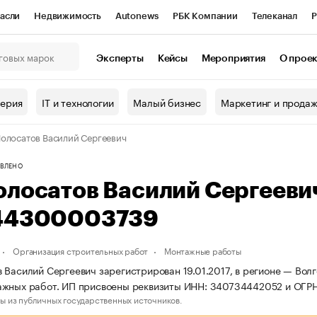
асли
Недвижимость
Autonews
РБК Компании
Телеканал
Р
К Курсы
РБК Life
Тренды
Визионеры
Национальные проекты
Эксперты
Кейсы
Мероприятия
О прое
онный клуб
Исследования
Кредитные рейтинги
Франшизы
Г
терия
IT и технологии
Малый бизнес
Маркетинг и прода
Проверка контрагентов
Политика
Экономика
Бизнес
олосатов Василий Сергеевич
ы
ВЛЕНО
олосатов Василий Сергееви
44300003739
Организация строительных работ
Монтажные работы
 Василий Сергеевич зарегистрирован 19.01.2017, в регионе — Волг
ажных работ. ИП присвоены реквизиты ИНН: 340734442052 и ОГ
ы из публичных государственных источников.