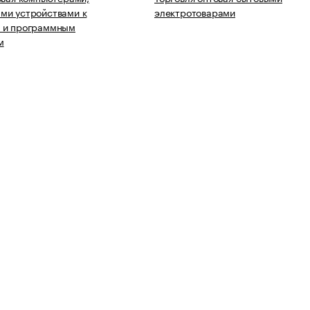
ми устройствами к
электротоварами
 и программным
м