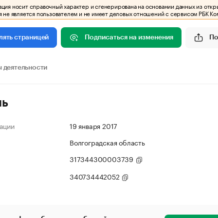
ия носит справочный характер и сгенерирована на основании данных из откр
 не является пользователем и не имеет деловых отношений с сервисом РБК Ко
Подписаться на изменения
По
лять страницей
 деятельности
ль
ации
19 января 2017
Волгоградская область
317344300003739
340734442052