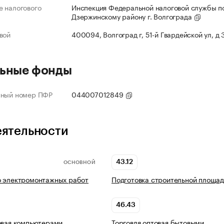
 налогового
Инспекция Федеральной налоговой службы п
Дзержинскому району г. Волгограда
вой
400094, Волгоград г, 51-й Гвардейской ул, д
ьные фонды
нный номер ПФР
044007012849
еятельности
43.12
ОСНОВНОЙ
о электромонтажных работ
Подготовка строительной площад
46.43
овая компьютерами,
Торговля оптовая бытовыми