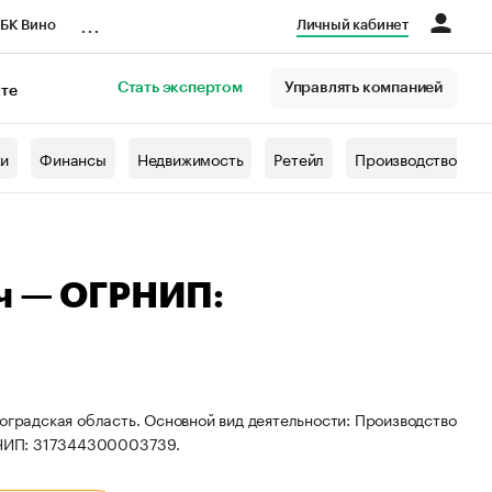
...
БК Вино
Личный кабинет
Стать экспертом
Управлять компанией
кте
азета
жи
Финансы
Недвижимость
Ретейл
Производство
ч — ОГРНИП:
оградская область. Основной вид деятельности: Производство
РНИП: 317344300003739.