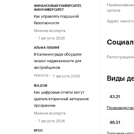
Наименование
ФИНАНСОВЫЙ УНИВЕРСИТЕТ,
органа
ФИНУНИВЕРСИТЕТ
Как управлять подушкой
Адрес налого
безопасности
Мнение эксперта
7 августа 2026
Социал
АЛЬФА-ЛИЗИНГ
В Калининграде обсудили
Регистрацио
лизинг недвижимости для
застройщиков
Новость
7 августа 2026
Виды д
RULIZOR
Как цифровые отчеты могут
43.21
сделать вторичный авторынок
прозрачнее
Производств
Мнение эксперта
7 августа 2026
46.51
КРОС
Торговля опт