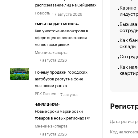
распознавание лиц на Сейшелах
Казино
индуст
Новость
7 августа 2026
Выжива
СМИ «СТАНДАРТ-МОСКВА»
сотруд
Как ужесточение контроля в
сфере оценки соответствия
Как бан
меняет весь рынок
склады
Мнение эксперта
Сотрудн
7 августа 2026
Как нал
кварти
Почему продажи городских
автобусов растут на фоне
стагнации рынка
РБК Бизнес
7 августа
Регист
«МИЛЛЕНИУМ»
Новые сроки маркировки
товаров в новых регионах РФ
Дата регистр
Мнение эксперта
Код налогово
7 августа 2026