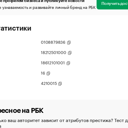
е профилем бизнеса и публикуйте новости
Получить дос
 узнаваемость и развивайте личный бренд на РБК
татистики
0108879836
18212501000
18612101001
16
4210015
есное на РБК
ко ваш авторитет зависит от атрибутов престижа? Тест д
в