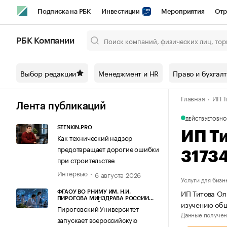
Подписка на РБК
Инвестиции
Мероприятия
Отр
Спорт
Школа управления РБК
РБК Образование
РБ
РБК Компании
Город
Стиль
Крипто
РБК Бизнес-среда
Дискусси
Выбор редакции
Менеджмент и HR
Право и бухгал
Спецпроекты СПб
Конференции СПб
Спецпроекты
Главная
ИП Т
Технологии и медиа
Финансы
Рынок наличной валют
Лента публикаций
ДЕЙСТВУЕТ
ОБНО
STENKIN.PRO
ИП Ти
Как технический надзор
предотвращает дорогие ошибки
3173
при строительстве
Интервью
6 августа 2026
Услуги для бизн
ИП Титова Ол
ФГАОУ ВО РНИМУ ИМ. Н.И.
ПИРОГОВА МИНЗДРАВА РОССИИ
изучению об
(ПИРОГОВСКИЙ УНИВЕРСИТЕТ)
Пироговский Университет
Данные получен
запускает всероссийскую