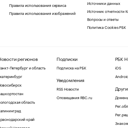
Источники данных
Правила использования сервиса
Источник отчетности 
Правила использования изображений
Вопросы и ответы
Политика Cookies РБК
Новости регионов
Подписки
РБК Н
анкт-Петербург и область
Подписка на РБК
iOS
катеринбург
Androi
Уведомления
Новосибирск
Други
RSS Новости
Башкортостан
Оповещения RBC.ru
Домены
ологодская область
Рег.об
Калининград
Рег.ре
раснодарский край
Знаком
Нижний Новгород