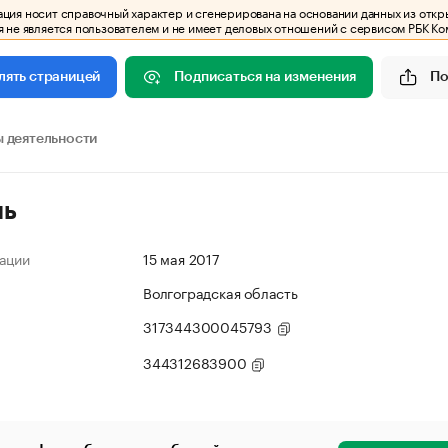
ия носит справочный характер и сгенерирована на основании данных из откр
 не является пользователем и не имеет деловых отношений с сервисом РБК Ко
Подписаться на изменения
По
лять страницей
 деятельности
ль
ации
15 мая 2017
Волгоградская область
317344300045793
344312683900