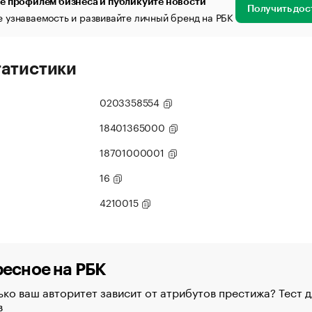
е профилем бизнеса и публикуйте новости
Получить дос
 узнаваемость и развивайте личный бренд на РБК
татистики
0203358554
18401365000
18701000001
16
4210015
есное на РБК
ко ваш авторитет зависит от атрибутов престижа? Тест д
в