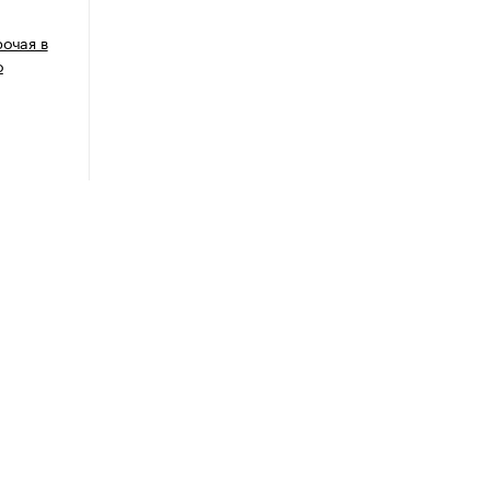
рочая в
о