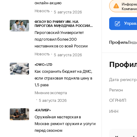
онлайн-акцию
Информац
Компания
Новость
5 августа 2026
ФГАОУ ВО РНИМУ ИМ. Н.И.
Управ
ПИРОГОВА МИНЗДРАВА РОССИИ
(ПИРОГОВСКИЙ УНИВЕРСИТЕТ)
Пироговский Университет
подготовил более 200
Профиль
Виды
наставников со всей России
Новость
5 августа 2026
Профи
«OWC» LTD
Как сохранить бюджет на ДМС,
если страховая подняла цену в
Дата регистр
1,5 раза
Регион
Мнение эксперта
ОГРНИП
5 августа 2026
ИНН
«КАЛИБР»
Оружейная мастерская в
Москве: ремонт оружия и услуги
перед сезоном