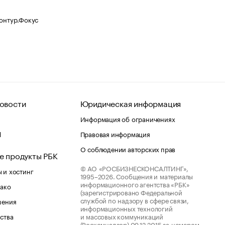
Контур.Фокус
овости
Юридическая информация
Информация об ограничениях
d
Правовая информация
О соблюдении авторских прав
е продукты РБК
© АО «РОСБИЗНЕСКОНСАЛТИНГ»,
 и хостинг
1995–2026.
Сообщения и материалы
информационного агентства «РБК»
лако
(зарегистрировано Федеральной
службой по надзору в сфере связи,
шения
информационных технологий
ства
и массовых коммуникаций
(Роскомнадзор) 09.12.2015 за номером