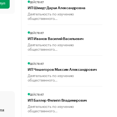
ДЕЙСТВУЕТ
туп
ИП Шмидт Дарья Александровна
Деятельность по изучению
общественного...
ДЕЙСТВУЕТ
ИП Иванов Василий Васильевич
Деятельность по изучению
общественного...
ДЕЙСТВУЕТ
ИП Чешегоров Максим Александрович
Деятельность по изучению
общественного...
ДЕЙСТВУЕТ
ИП Баллер Филипп Владимирович
Деятельность по изучению
ля
«От спорта тело стареет иначе». Как живет глава ко
общественного...
создавшей GTA