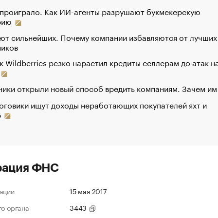
 проиграло. Как ИИ-агенты разрушают букмекерскую
рию
ют сильнейших. Почему компании избавляются от лучших
ников
к Wildberries резко нарастил кредиты селлерам до атак н
ики открыли новый способ вредить компаниям. Зачем им
оговики ищут доходы неработающих покупателей яхт и
р
рация ФНС
ации
15 мая 2017
го органа
3443