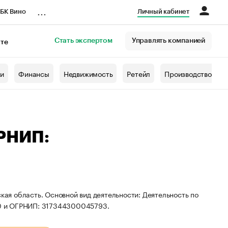
...
БК Вино
Личный кабинет
Стать экспертом
Управлять компанией
кте
азета
жи
Финансы
Недвижимость
Ретейл
Производство
ГРНИП:
кая область. Основной вид деятельности: Деятельность по
0 и ОГРНИП: 317344300045793.