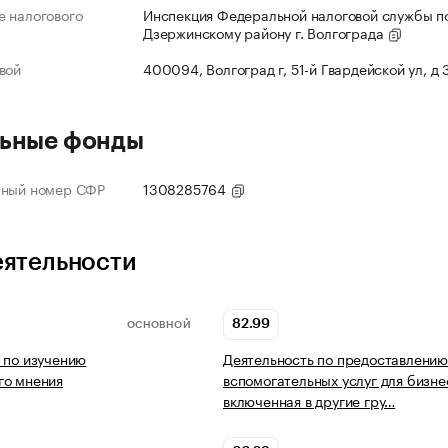
 налогового
Инспекция Федеральной налоговой службы п
Дзержинскому району г. Волгограда
вой
400094, Волгоград г, 51-й Гвардейской ул, д
ьные фонды
нный номер СФР
1308285764
еятельности
82.99
ОСНОВНОЙ
 по изучению
Деятельность по предоставлению
го мнения
вспомогательных услуг для бизне
включенная в другие гру…