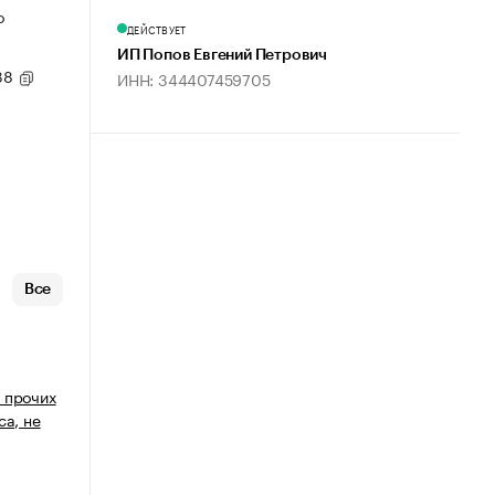
о
ДЕЙСТВУЕТ
ИП Попов Евгений Петрович
 38
ИНН: 344407459705
Все
 прочих
са, не