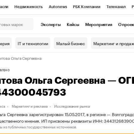
асли
Недвижимость
Autonews
РБК Компании
Телеканал
Р
К Курсы
РБК Life
Тренды
Визионеры
Национальные проекты
Эксперты
Кейсы
Мероприятия
О прое
онный клуб
Исследования
Кредитные рейтинги
Франшизы
Г
терия
IT и технологии
Малый бизнес
Маркетинг и прода
Проверка контрагентов
Политика
Экономика
Бизнес
итова Ольга Сергеевна
ы
ВЛЕНО
това Ольга Сергеевна — О
44300045793
еса
Маркетинг и реклама
Исследование рынка
ьга Сергеевна зарегистрирован 15.05.2017, в регионе — Волгоградс
щественного мнения. ИП присвоены реквизиты ИНН: 34431268390
ы из публичных государственных источников.