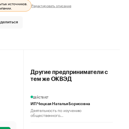
ытых источников.
Редактировать описание
мпании.
делиться
Другие предприниматели с
тем же ОКВЭД
ДЕЙСТВУЕТ
ИП Чецкая Наталья Борисовна
Деятельность по изучению
общественного...