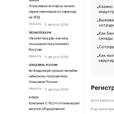
ТЕНЗОР
Казино
Отраслевые эксперты начали
индуст
серию семинаров по переходу
на ЭПД
Выжива
Новость
сотруд
5 августа 2026
Как бан
ТВОЯАПТЕКА.РФ
склады
«ТвояАптека.рф» изучила
отношение покупателей к
Сотрудн
бонусам
Как нал
Новость
5 августа 2026
кварти
СПЕЦСВЯЗЬ РОССИИ
Во Владимире прошел молебен
небесному покровителю
Спецсвязи России
Регист
Новость
5 августа 2026
C-TECH
Дата регистр
Компания C-TECH оптимизирует
закупки оборудования
Код налогово