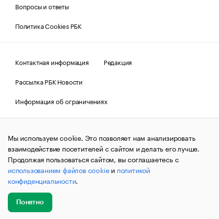
Вопросы и ответы
Политика Cookies РБК
Контактная информация
Редакция
Рассылка РБК Новости
Информация об ограничениях
Правовая информация
О соблюдении авторских прав
Мы используем cookie. Это позволяет нам анализировать
© АО «РОСБИЗНЕСКОНСАЛТИНГ»,
1995–2026.
Сообщения
и материалы информационного агентства «РБК»
взаимодействие посетителей с сайтом и делать его лучше.
(зарегистрировано Федеральной службой по надзору в сфере
Продолжая пользоваться сайтом, вы соглашаетесь с
связи, информационных технологий и массовых
использованием файлов cookie
и
политикой
коммуникаций (Роскомнадзор) 09.12.2015 за номером ИА
№ФС77-63848) сопровождаются пометкой «РБК». Отдельные
конфиденциальности
.
публикации могут содержать информацию,
не предназначенную для пользователей
до 18 лет.
companycardsfeedback@rbc.ru
Понятно
Добавить
Главное
Эксперты
Кейсы
Мероприятия