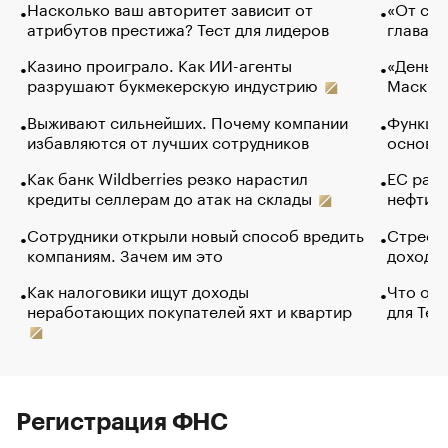
Насколько ваш авторитет зависит от
«От спо
атрибутов престижа? Тест для лидеров
глава к
Казино проиграло. Как ИИ-агенты
«Деньги
разрушают букмекерскую индустрию
Маск в 
Выживают сильнейших. Почему компании
Функции
избавляются от лучших сотрудников
основ э
Как банк Wildberries резко нарастил
ЕС раз
кредиты селлерам до атак на склады
нефти —
Сотрудники открыли новый способ вредить
Стресс 
компаниям. Зачем им это
доходов
Как налоговики ищут доходы
Что обв
неработающих покупателей яхт и квартир
для Tel
Регистрация ФНС