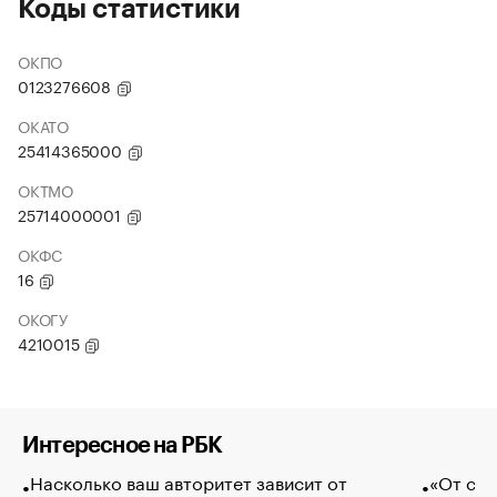
Коды статистики
ОКПО
0123276608
ОКАТО
25414365000
ОКТМО
25714000001
ОКФС
16
ОКОГУ
4210015
Интересное на РБК
Насколько ваш авторитет зависит от
«От спо