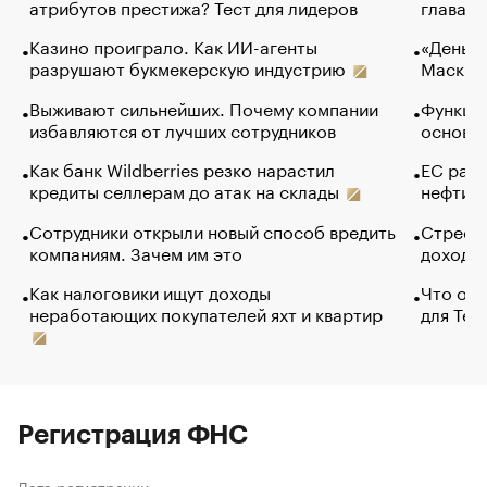
атрибутов престижа? Тест для лидеров
глава к
Казино проиграло. Как ИИ-агенты
«Деньги
разрушают букмекерскую индустрию
Маск в 
Выживают сильнейших. Почему компании
Функции
избавляются от лучших сотрудников
основ э
Как банк Wildberries резко нарастил
ЕС раз
кредиты селлерам до атак на склады
нефти —
Сотрудники открыли новый способ вредить
Стресс 
компаниям. Зачем им это
доходов
Как налоговики ищут доходы
Что обв
неработающих покупателей яхт и квартир
для Tel
Регистрация ФНС
Дата регистрации