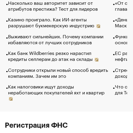
Насколько ваш авторитет зависит от
«От спо
атрибутов престижа? Тест для лидеров
глава к
Казино проиграло. Как ИИ-агенты
«Деньги
разрушают букмекерскую индустрию
Маск в 
Выживают сильнейших. Почему компании
Функции
избавляются от лучших сотрудников
основ э
Как банк Wildberries резко нарастил
ЕС раз
кредиты селлерам до атак на склады
нефти —
Сотрудники открыли новый способ вредить
Стресс 
компаниям. Зачем им это
доходов
Как налоговики ищут доходы
Что обв
неработающих покупателей яхт и квартир
для Tel
Регистрация ФНС