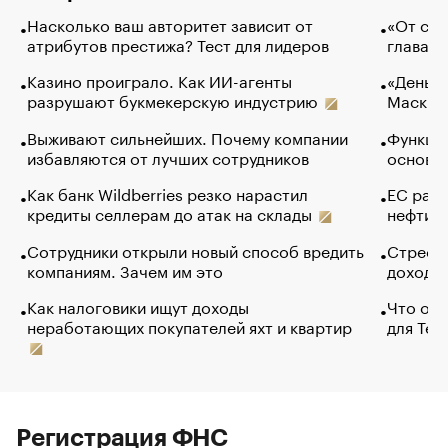
Насколько ваш авторитет зависит от
«От спо
атрибутов престижа? Тест для лидеров
глава к
Казино проиграло. Как ИИ-агенты
«Деньги
разрушают букмекерскую индустрию
Маск в 
Выживают сильнейших. Почему компании
Функции
избавляются от лучших сотрудников
основ э
Как банк Wildberries резко нарастил
ЕС раз
кредиты селлерам до атак на склады
нефти —
Сотрудники открыли новый способ вредить
Стресс 
компаниям. Зачем им это
доходов
Как налоговики ищут доходы
Что обв
неработающих покупателей яхт и квартир
для Tel
Регистрация ФНС