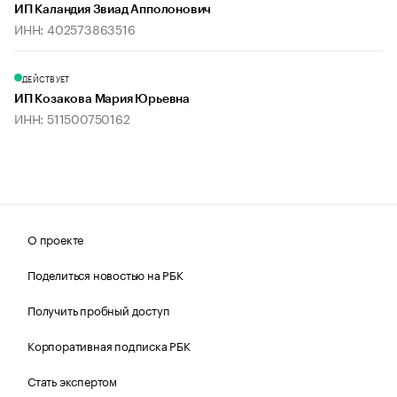
ИП Каландия Звиад Апполонович
ИНН: 402573863516
ДЕЙСТВУЕТ
ИП Козакова Мария Юрьевна
ИНН: 511500750162
О проекте
Поделиться новостью на РБК
Получить пробный доступ
Корпоративная подписка РБК
Стать экспертом