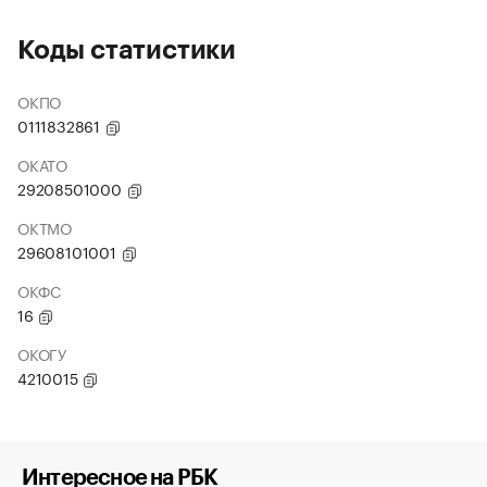
Коды статистики
ОКПО
0111832861
ОКАТО
29208501000
ОКТМО
29608101001
ОКФС
16
ОКОГУ
4210015
Интересное на РБК