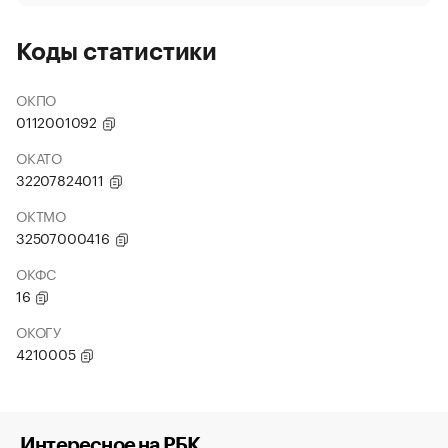
Коды статистики
ОКПО
0112001092
ОКАТО
32207824011
ОКТМО
32507000416
ОКФС
16
ОКОГУ
4210005
Интересное на РБК