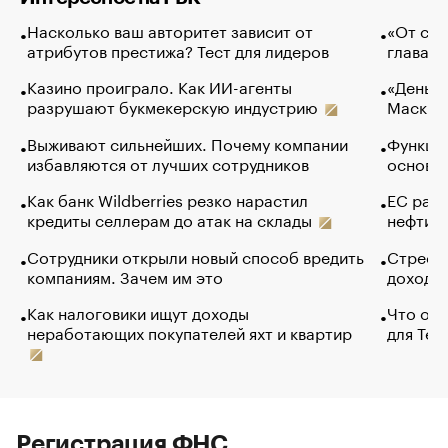
Насколько ваш авторитет зависит от
«От спо
атрибутов престижа? Тест для лидеров
глава к
Казино проиграло. Как ИИ-агенты
«Деньги
разрушают букмекерскую индустрию
Маск в 
Выживают сильнейших. Почему компании
Функции
избавляются от лучших сотрудников
основ э
Как банк Wildberries резко нарастил
ЕС раз
кредиты селлерам до атак на склады
нефти —
Сотрудники открыли новый способ вредить
Стресс 
компаниям. Зачем им это
доходов
Как налоговики ищут доходы
Что обв
неработающих покупателей яхт и квартир
для Tel
Регистрация ФНС