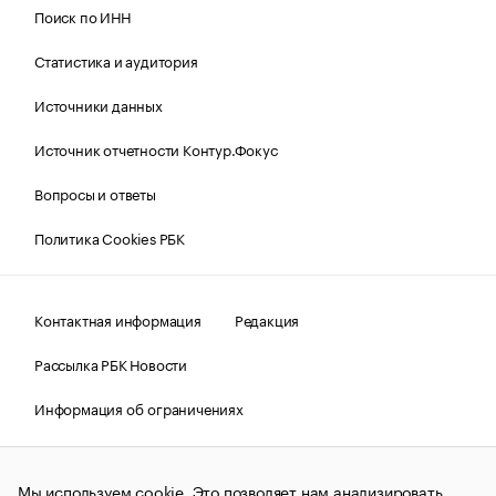
Поиск по ИНН
Статистика и аудитория
Источники данных
Источник отчетности Контур.Фокус
Вопросы и ответы
Политика Cookies РБК
Контактная информация
Редакция
Рассылка РБК Новости
Информация об ограничениях
Правовая информация
О соблюдении авторских прав
Мы используем cookie. Это позволяет нам анализировать
© АО «РОСБИЗНЕСКОНСАЛТИНГ»,
1995–2026.
Сообщения