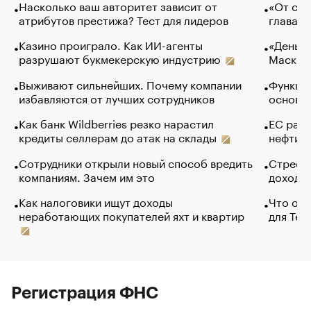
Насколько ваш авторитет зависит от
«От спо
атрибутов престижа? Тест для лидеров
глава к
Казино проиграло. Как ИИ-агенты
«Деньги
разрушают букмекерскую индустрию
Маск в 
Выживают сильнейших. Почему компании
Функции
избавляются от лучших сотрудников
основ э
Как банк Wildberries резко нарастил
ЕС раз
кредиты селлерам до атак на склады
нефти —
Сотрудники открыли новый способ вредить
Стресс 
компаниям. Зачем им это
доходов
Как налоговики ищут доходы
Что обв
неработающих покупателей яхт и квартир
для Tel
Регистрация ФНС