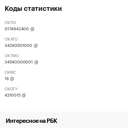
Коды статистики
ОКПО
0174942400
ОКАТО
34240501000
ОКТМО
34540000001
ОКФС
16
ОКОГУ
4210015
Интересное на РБК