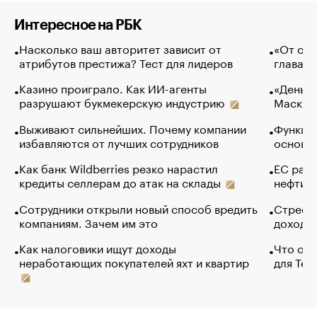
Интересное на РБК
Насколько ваш авторитет зависит от
«От спо
атрибутов престижа? Тест для лидеров
глава к
Казино проиграло. Как ИИ-агенты
«Деньги
разрушают букмекерскую индустрию
Маск в 
Выживают сильнейших. Почему компании
Функции
избавляются от лучших сотрудников
основ э
Как банк Wildberries резко нарастил
ЕС раз
кредиты селлерам до атак на склады
нефти —
Сотрудники открыли новый способ вредить
Стресс 
компаниям. Зачем им это
доходов
Как налоговики ищут доходы
Что обв
неработающих покупателей яхт и квартир
для Tel