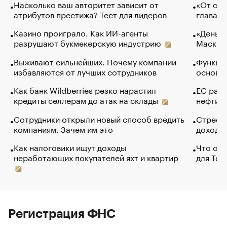
Насколько ваш авторитет зависит от
«От спо
атрибутов престижа? Тест для лидеров
глава к
Казино проиграло. Как ИИ-агенты
«Деньги
разрушают букмекерскую индустрию
Маск в 
Выживают сильнейших. Почему компании
Функции
избавляются от лучших сотрудников
основ э
Как банк Wildberries резко нарастил
ЕС раз
кредиты селлерам до атак на склады
нефти —
Сотрудники открыли новый способ вредить
Стресс 
компаниям. Зачем им это
доходов
Как налоговики ищут доходы
Что обв
неработающих покупателей яхт и квартир
для Tel
Регистрация ФНС