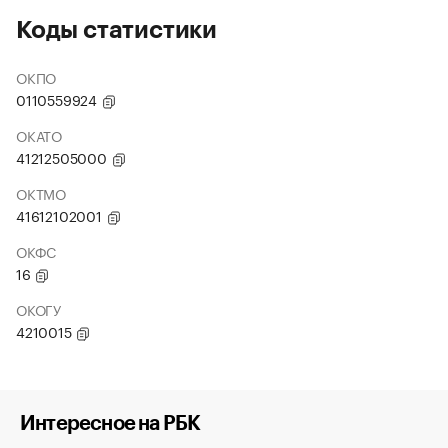
Коды статистики
ОКПО
0110559924
ОКАТО
41212505000
ОКТМО
41612102001
ОКФС
16
ОКОГУ
4210015
Интересное на РБК