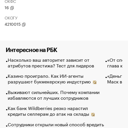
ОКФС
16
ОКОГУ
4210015
Интересное на РБК
Насколько ваш авторитет зависит от
«От спор
атрибутов престижа? Тест для лидеров
глава ко
Казино проиграло. Как ИИ-агенты
«Деньги б
разрушают букмекерскую индустрию
Маск в и
Выживают сильнейших. Почему компании
избавляются от лучших сотрудников
Как банк Wildberries резко нарастил
кредиты селлерам до атак на склады
Сотрудники открыли новый способ вредить