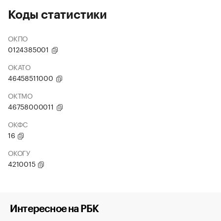
Коды статистики
ОКПО
0124385001
ОКАТО
46458511000
ОКТМО
46758000011
ОКФС
16
ОКОГУ
4210015
Интересное на РБК