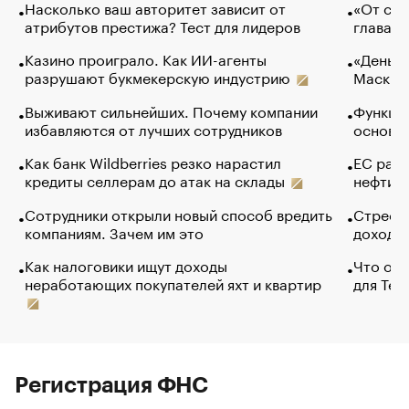
Насколько ваш авторитет зависит от
«От спо
атрибутов престижа? Тест для лидеров
глава к
Казино проиграло. Как ИИ-агенты
«Деньги
разрушают букмекерскую индустрию
Маск в 
Выживают сильнейших. Почему компании
Функции
избавляются от лучших сотрудников
основ э
Как банк Wildberries резко нарастил
ЕС раз
кредиты селлерам до атак на склады
нефти —
Сотрудники открыли новый способ вредить
Стресс 
компаниям. Зачем им это
доходов
Как налоговики ищут доходы
Что обв
неработающих покупателей яхт и квартир
для Tel
Регистрация ФНС