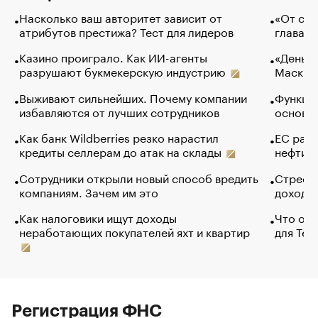
Насколько ваш авторитет зависит от
«От спо
атрибутов престижа? Тест для лидеров
глава к
Казино проиграло. Как ИИ-агенты
«Деньги
разрушают букмекерскую индустрию
Маск в 
Выживают сильнейших. Почему компании
Функции
избавляются от лучших сотрудников
основ э
Как банк Wildberries резко нарастил
ЕС раз
кредиты селлерам до атак на склады
нефти —
Сотрудники открыли новый способ вредить
Стресс 
компаниям. Зачем им это
доходов
Как налоговики ищут доходы
Что обв
неработающих покупателей яхт и квартир
для Tel
Регистрация ФНС