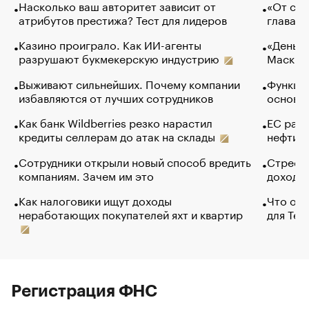
Насколько ваш авторитет зависит от
«От спо
атрибутов престижа? Тест для лидеров
глава к
Казино проиграло. Как ИИ-агенты
«Деньги
разрушают букмекерскую индустрию
Маск в 
Выживают сильнейших. Почему компании
Функции
избавляются от лучших сотрудников
основ э
Как банк Wildberries резко нарастил
ЕС раз
кредиты селлерам до атак на склады
нефти —
Сотрудники открыли новый способ вредить
Стресс 
компаниям. Зачем им это
доходов
Как налоговики ищут доходы
Что обв
неработающих покупателей яхт и квартир
для Tel
Регистрация ФНС