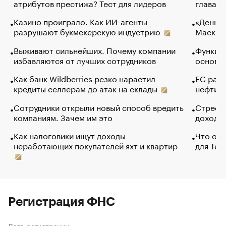
атрибутов престижа? Тест для лидеров
глава к
Казино проиграло. Как ИИ-агенты
«Деньги
разрушают букмекерскую индустрию
Маск в 
Выживают сильнейших. Почему компании
Функции
избавляются от лучших сотрудников
основ э
Как банк Wildberries резко нарастил
ЕС раз
кредиты селлерам до атак на склады
нефти —
Сотрудники открыли новый способ вредить
Стресс 
компаниям. Зачем им это
доходов
Как налоговики ищут доходы
Что обв
неработающих покупателей яхт и квартир
для Tel
Регистрация ФНС
Дата регистрации