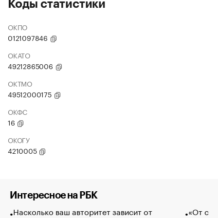
Коды статистики
ОКПО
0121097846
ОКАТО
49212865006
ОКТМО
49512000175
ОКФС
16
ОКОГУ
4210005
Интересное на РБК
Насколько ваш авторитет зависит от
«От спо