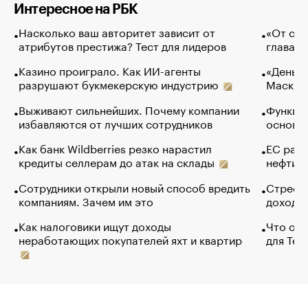
Интересное на РБК
Насколько ваш авторитет зависит от
«От спо
атрибутов престижа? Тест для лидеров
глава к
Казино проиграло. Как ИИ-агенты
«Деньги
разрушают букмекерскую индустрию
Маск в 
Выживают сильнейших. Почему компании
Функции
избавляются от лучших сотрудников
основ э
Как банк Wildberries резко нарастил
ЕС раз
кредиты селлерам до атак на склады
нефти —
Сотрудники открыли новый способ вредить
Стресс 
компаниям. Зачем им это
доходов
Как налоговики ищут доходы
Что обв
неработающих покупателей яхт и квартир
для Tel