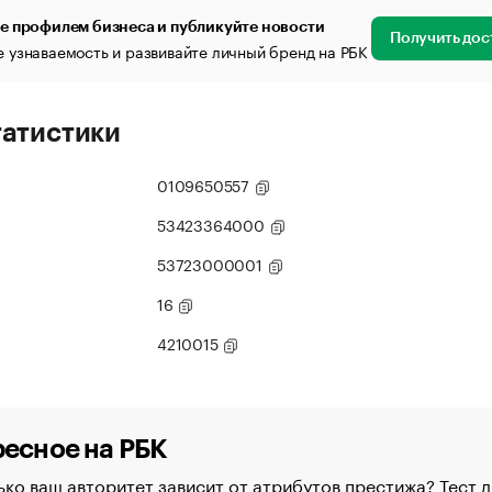
е профилем бизнеса и публикуйте новости
Получить дос
 узнаваемость и развивайте личный бренд на РБК
татистики
0109650557
53423364000
53723000001
16
4210015
есное на РБК
ко ваш авторитет зависит от атрибутов престижа? Тест д