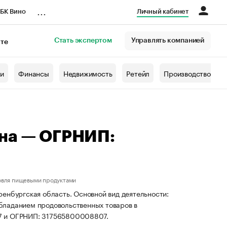
...
БК Вино
Личный кабинет
Стать экспертом
Управлять компанией
кте
азета
жи
Финансы
Недвижимость
Ретейл
Производство
вна — ОГРНИП:
овля пищевыми продуктами
енбургская область. Основной вид деятельности:
бладанием продовольственных товаров в
87 и ОГРНИП: 317565800008807.