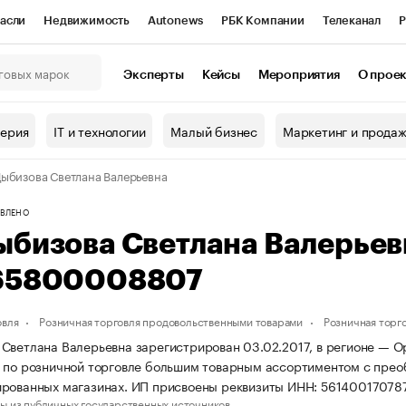
асли
Недвижимость
Autonews
РБК Компании
Телеканал
Р
К Курсы
РБК Life
Тренды
Визионеры
Национальные проекты
Эксперты
Кейсы
Мероприятия
О прое
онный клуб
Исследования
Кредитные рейтинги
Франшизы
Г
терия
IT и технологии
Малый бизнес
Маркетинг и прода
Проверка контрагентов
Политика
Экономика
Бизнес
ыбизова Светлана Валерьевна
ы
ВЛЕНО
ыбизова Светлана Валерье
65800008807
овля
Розничная торговля продовольственными товарами
Розничная торг
Светлана Валерьевна зарегистрирован 03.02.2017, в регионе — Ор
 по розничной торговле большим товарным ассортиментом с прео
ированных магазинах. ИП присвоены реквизиты ИНН: 5614001707
ы из публичных государственных источников.