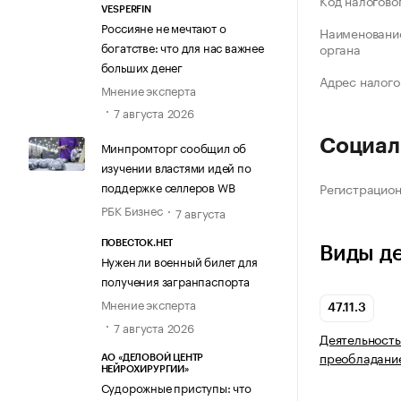
Код налогово
VESPERFIN
Россияне не мечтают о
Наименование
богатстве: что для нас важнее
органа
больших денег
Адрес налого
Мнение эксперта
7 августа 2026
Социал
Минпромторг сообщил об
изучении властями идей по
поддержке селлеров WB
Регистрацио
РБК Бизнес
7 августа
ПОВЕСТОК.НЕТ
Виды д
Нужен ли военный билет для
получения загранпаспорта
Мнение эксперта
47.11.3
7 августа 2026
Деятельность
преобладани
АО «ДЕЛОВОЙ ЦЕНТР
НЕЙРОХИРУРГИИ»
Судорожные приступы: что