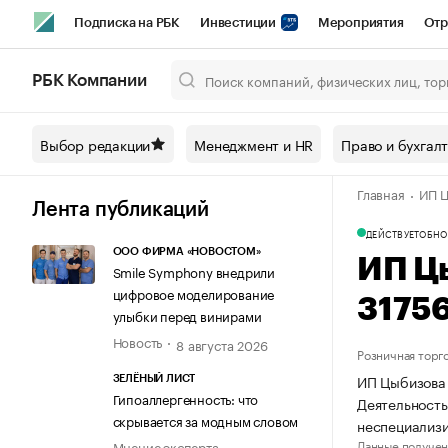
Подписка на РБК
Инвестиции
Мероприятия
Отр
Спорт
Школа управления РБК
РБК Образование
РБ
РБК Компании
Город
Стиль
Крипто
РБК Бизнес-среда
Дискусси
Выбор редакции
Менеджмент и HR
Право и бухгал
Спецпроекты СПб
Конференции СПб
Спецпроекты
Главная
ИП Ц
Технологии и медиа
Финансы
Рынок наличной валют
Лента публикаций
ДЕЙСТВУЕТ
ОБНО
ООО ФИРМА «НОВОСТОМ»
ИП Ц
Smile Symphony внедрили
цифровое моделирование
3175
улыбки перед винирами
Новость
8 августа 2026
Розничная торг
ИП Цыбизова 
ЗЕЛЁНЫЙ ЛИСТ
Гипоаллергенность: что
Деятельность
скрывается за модным словом
неспециализ
Данные получен
Мнение эксперта