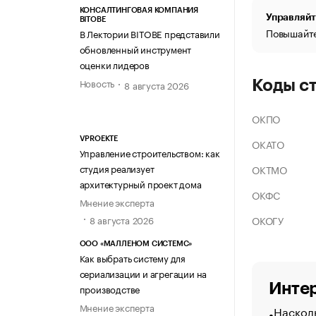
КОНСАЛТИНГОВАЯ КОМПАНИЯ
Управляйт
BITOBE
Повышайте
В Лектории BITOBE представили
обновленный инструмент
оценки лидеров
Новость
Коды с
8 августа 2026
ОКПО
VPROEKTE
ОКАТО
Управление строительством: как
студия реализует
ОКТМО
архитектурный проект дома
ОКФС
Мнение эксперта
ОКОГУ
8 августа 2026
ООО «МАЛЛЕНОМ СИСТЕМС»
Как выбрать систему для
сериализации и агрегации на
Интер
производстве
Мнение эксперта
Насколь