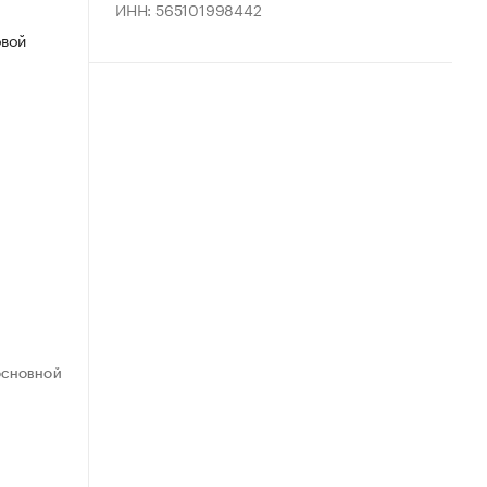
ИНН: 565101998442
овой
ОСНОВНОЙ