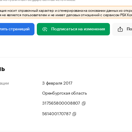
ия носит справочный характер и сгенерирована на основании данных из откр
 не является пользователем и не имеет деловых отношений с сервисом РБК Ко
Подписаться на изменения
По
лять страницей
ль
ации
3 февраля 2017
Оренбургская область
317565800008807
561400170787