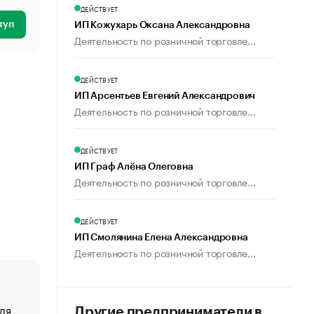
ДЕЙСТВУЕТ
туп
ИП Кожухарь Оксана Александровна
Деятельность по розничной торговле...
ДЕЙСТВУЕТ
ИП Арсентьев Евгений Александрович
Деятельность по розничной торговле...
ДЕЙСТВУЕТ
ИП Граф Алёна Олеговна
Деятельность по розничной торговле...
ДЕЙСТВУЕТ
ИП Смолянина Елена Александровна
Деятельность по розничной торговле...
ля
«От спорта тело стареет иначе». Как живет глава ко
Другие предприниматели в