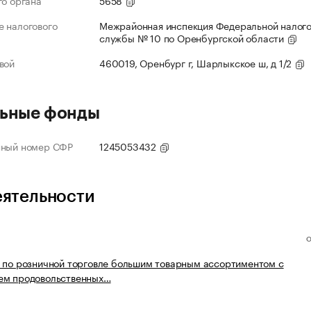
го органа
5658
 налогового
Межрайонная инспекция Федеральной налог
службы № 10 по Оренбургской области
вой
460019, Оренбург г, Шарлыкское ш, д 1/2
ьные фонды
нный номер СФР
1245053432
еятельности
 по розничной торговле большим товарным ассортиментом с
ем продовольственных…