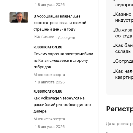
лидеро
8 августа 2026
Казино
В Ассоциации владельцев
индуст
кинотеатров назвали «самый
Выжива
страшный день» в году
сотруд
РБК Бизнес
8 августа
Как бан
RUSSIFICATION.RU
склады
Почему спрос на электромобили
Сотрудн
из Китая смещается в сторону
гибридов
Как нал
Мнение эксперта
кварти
8 августа 2026
RUSSIFICATION.RU
Как Volkswagen вернулся на
российский рынок без единого
Регист
дилера
Мнение эксперта
Дата регистр
8 августа 2026