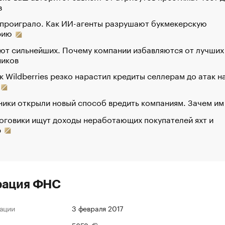
в
 проиграло. Как ИИ-агенты разрушают букмекерскую
рию
ют сильнейших. Почему компании избавляются от лучших
ников
к Wildberries резко нарастил кредиты селлерам до атак н
ики открыли новый способ вредить компаниям. Зачем им
оговики ищут доходы неработающих покупателей яхт и
р
рация ФНС
ации
3 февраля 2017