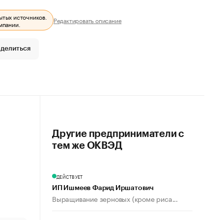
ытых источников.
Редактировать описание
мпании.
делиться
Другие предприниматели с
тем же ОКВЭД
ДЕЙСТВУЕТ
ИП Ишмеев Фарид Иршатович
Выращивание зерновых (кроме риса...