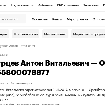
асли
Недвижимость
Autonews
РБК Компании
Телеканал
Р
К Курсы
РБК Life
Тренды
Визионеры
Национальные проекты
Эксперты
Кейсы
Мероприятия
О прое
онный клуб
Исследования
Кредитные рейтинги
Франшизы
Г
терия
IT и технологии
Малый бизнес
Маркетинг и прода
Проверка контрагентов
Политика
Экономика
Бизнес
урцев Антон Витальевич
ы
ВЛЕНО
урцев Антон Витальевич — 
65800078877
ство
Растениеводство
тон Витальевич зарегистрирован 21.11.2017, в регионе — Оренбур
оме риса), зернобобовых культур и семян масличных культур. ИП
8877.
ы из публичных государственных источников.