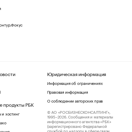
я
Контур.Фокус
овости
Юридическая информация
Информация об ограничениях
d
Правовая информация
О соблюдении авторских прав
е продукты РБК
© АО «РОСБИЗНЕСКОНСАЛТИНГ»,
 и хостинг
1995–2026.
Сообщения и материалы
информационного агентства «РБК»
лако
(зарегистрировано Федеральной
службой по надзору в сфере связи,
шения