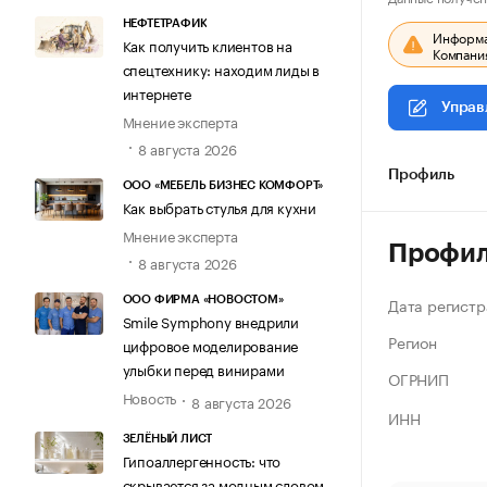
НЕФТЕТРАФИК
Информац
Как получить клиентов на
Компания
спецтехнику: находим лиды в
интернете
Управ
Мнение эксперта
8 августа 2026
Профиль
ООО «МЕБЕЛЬ БИЗНЕС КОМФОРТ»
Как выбрать стулья для кухни
Мнение эксперта
Профи
8 августа 2026
Дата регистр
ООО ФИРМА «НОВОСТОМ»
Smile Symphony внедрили
Регион
цифровое моделирование
улыбки перед винирами
ОГРНИП
Новость
8 августа 2026
ИНН
ЗЕЛЁНЫЙ ЛИСТ
Гипоаллергенность: что
скрывается за модным словом