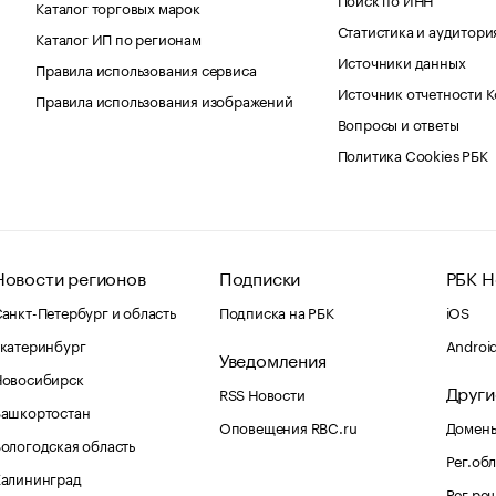
Каталог торговых марок
Статистика и аудитори
Каталог ИП по регионам
Источники данных
Правила использования сервиса
Источник отчетности 
Правила использования изображений
Вопросы и ответы
Политика Cookies РБК
Новости регионов
Подписки
РБК Н
анкт-Петербург и область
Подписка на РБК
iOS
катеринбург
Androi
Уведомления
Новосибирск
Други
RSS Новости
Башкортостан
Оповещения RBC.ru
Домены
ологодская область
Рег.об
Калининград
Рег.ре