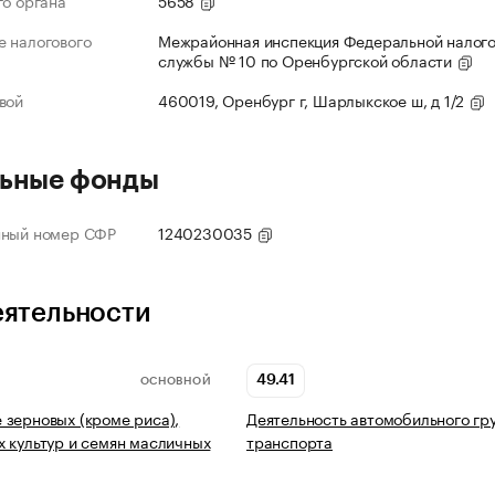
го органа
5658
 налогового
Межрайонная инспекция Федеральной налог
службы № 10 по Оренбургской области
вой
460019, Оренбург г, Шарлыкское ш, д 1/2
ьные фонды
нный номер СФР
1240230035
еятельности
49.41
ОСНОВНОЙ
зерновых (кроме риса),
Деятельность автомобильного гр
 культур и семян масличных
транспорта