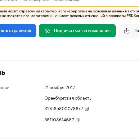
ия носит справочный характер и сгенерирована на основании данных из откр
 не является пользователем и не имеет деловых отношений с сервисом РБК Ко
Подписаться на изменения
По
лять страницей
ль
ации
21 ноября 2017
Оренбургская область
317565800078877
561103614687