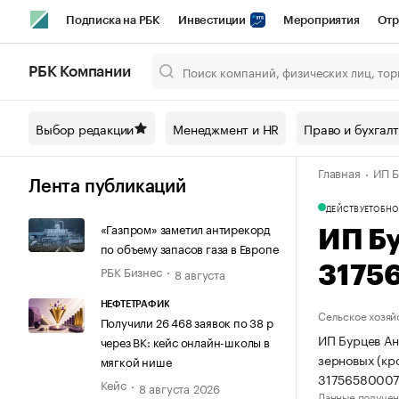
Подписка на РБК
Инвестиции
Мероприятия
Отр
Спорт
Школа управления РБК
РБК Образование
РБ
РБК Компании
Город
Стиль
Крипто
РБК Бизнес-среда
Дискусси
Выбор редакции
Менеджмент и HR
Право и бухгал
Спецпроекты СПб
Конференции СПб
Спецпроекты
Главная
ИП Б
Технологии и медиа
Финансы
Рынок наличной валют
Лента публикаций
ДЕЙСТВУЕТ
ОБНО
«Газпром» заметил антирекорд
ИП Б
по объему запасов газа в Европе
РБК Бизнес
3175
8 августа
НЕФТЕТРАФИК
Сельское хозяй
Получили 26 468 заявок по 38 р
ИП Бурцев Ан
через ВК: кейс онлайн-школы в
зерновых (кр
мягкой нише
31756580007
Кейс
8 августа 2026
Данные получен