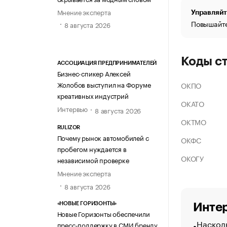
Мнение эксперта
Управляйт
Повышайте
8 августа 2026
Коды с
АССОЦИАЦИЯ ПРЕДПРИНИМАТЕЛЕЙ
Бизнес-спикер Алексей
Жолобов выступил на Форуме
ОКПО
креативных индустрий
ОКАТО
Интервью
8 августа 2026
ОКТМО
RULIZOR
Почему рынок автомобилей с
ОКФС
пробегом нуждается в
ОКОГУ
независимой проверке
Мнение эксперта
8 августа 2026
«НОВЫЕ ГОРИЗОНТЫ»
Интер
Новые Горизонты обеспечили
Насколь
пресс-поддержку в СМИ бренду