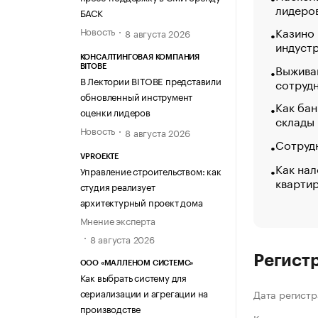
лидеро
БАСК
Казино
Новость
8 августа 2026
индуст
КОНСАЛТИНГОВАЯ КОМПАНИЯ
Выжива
BITOBE
В Лектории BITOBE представили
сотруд
обновленный инструмент
Как бан
оценки лидеров
склады
Новость
8 августа 2026
Сотрудн
VPROEKTE
Как нал
Управление строительством: как
кварти
студия реализует
архитектурный проект дома
Мнение эксперта
8 августа 2026
Регист
ООО «МАЛЛЕНОМ СИСТЕМС»
Как выбрать систему для
сериализации и агрегации на
Дата регистр
производстве