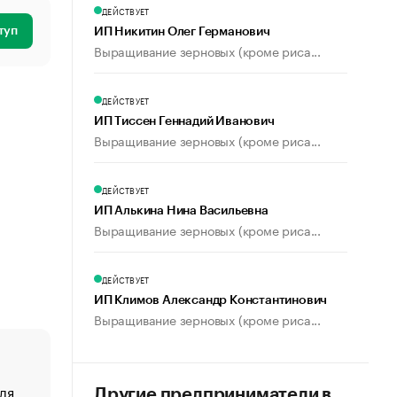
ДЕЙСТВУЕТ
туп
ИП Никитин Олег Германович
Выращивание зерновых (кроме риса...
ДЕЙСТВУЕТ
ИП Тиссен Геннадий Иванович
Выращивание зерновых (кроме риса...
ДЕЙСТВУЕТ
ИП Алькина Нина Васильевна
Выращивание зерновых (кроме риса...
ДЕЙСТВУЕТ
ИП Климов Александр Константинович
Выращивание зерновых (кроме риса...
ля
«От спорта тело стареет иначе». Как живет глава ко
Другие предприниматели в