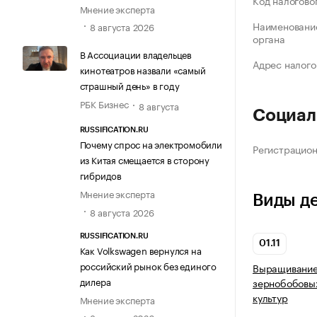
Код налогово
Мнение эксперта
Наименование
8 августа 2026
органа
В Ассоциации владельцев
Адрес налого
кинотеатров назвали «самый
страшный день» в году
РБК Бизнес
8 августа
Социал
RUSSIFICATION.RU
Почему спрос на электромобили
Регистрацио
из Китая смещается в сторону
гибридов
Мнение эксперта
Виды д
8 августа 2026
RUSSIFICATION.RU
01.11
Как Volkswagen вернулся на
российский рынок без единого
Выращивание 
дилера
зернобобовых
культур
Мнение эксперта