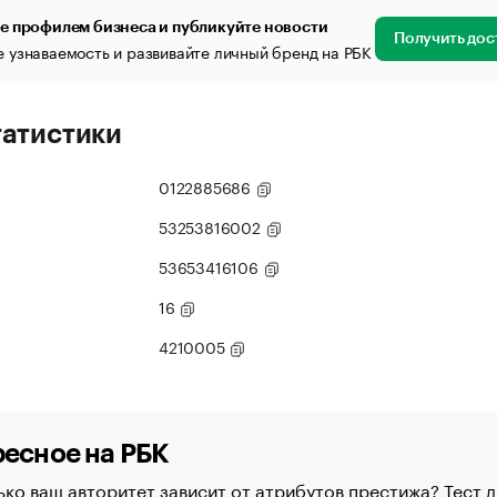
е профилем бизнеса и публикуйте новости
Получить дос
 узнаваемость и развивайте личный бренд на РБК
татистики
0122885686
53253816002
53653416106
16
4210005
есное на РБК
ко ваш авторитет зависит от атрибутов престижа? Тест д