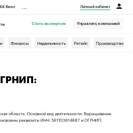
...
БК Вино
Личный кабинет
Стать экспертом
Управлять компанией
кте
азета
жи
Финансы
Недвижимость
Ретейл
Производство
ОГРНИП:
гская область. Основной вид деятельности: Выращивание
 присвоены реквизиты ИНН: 561103614687 и ОГРНИП: