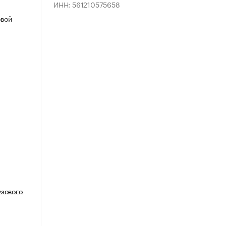
ИНН: 561210575658
овой
узового