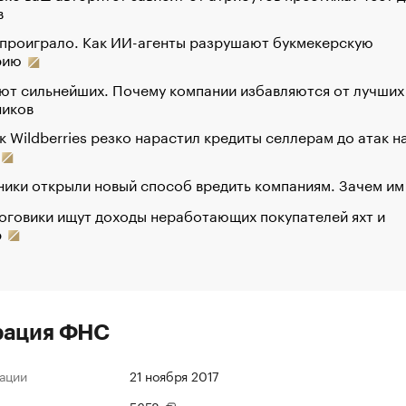
в
 проиграло. Как ИИ-агенты разрушают букмекерскую
рию
ют сильнейших. Почему компании избавляются от лучших
ников
к Wildberries резко нарастил кредиты селлерам до атак н
ики открыли новый способ вредить компаниям. Зачем им
оговики ищут доходы неработающих покупателей яхт и
р
рация ФНС
ации
21 ноября 2017